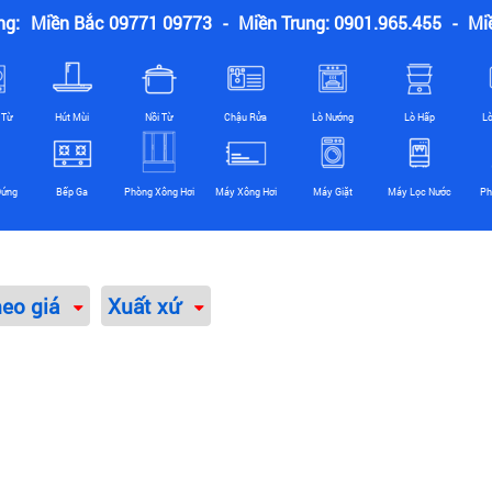
ng:
Miền Bắc 09771 09773
-
Miền Trung: 0901.965.455
-
Mi
 Từ
Hút Mùi
Nồi Từ
Chậu Rửa
Lò Nướng
Lò Hấp
L
Đứng
Bếp Ga
Phòng Xông Hơi
Máy Xông Hơi
Máy Giặt
Máy Lọc Nước
Ph
heo giá
Xuất xứ