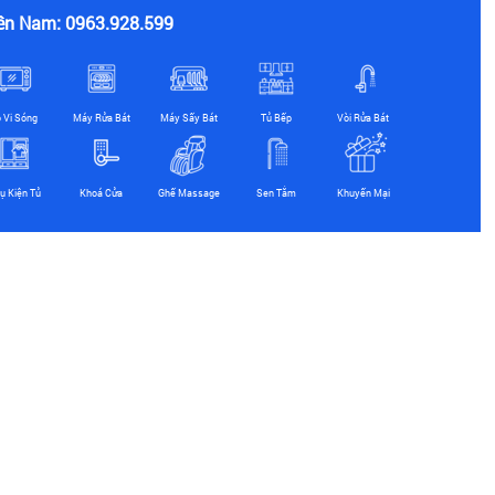
ền Nam: 0963.928.599
ò Vi Sóng
Máy Rửa Bát
Máy Sấy Bát
Tủ Bếp
Vòi Rửa Bát
ụ Kiện Tủ
Khoá Cửa
Ghế Massage
Sen Tắm
Khuyến Mại