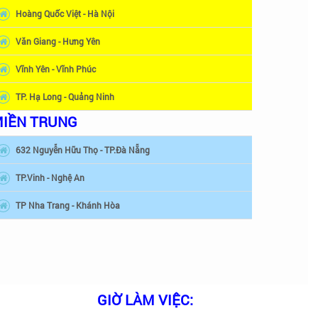
Hoàng Quốc Việt - Hà Nội
Văn Giang - Hưng Yên
Vĩnh Yên - Vĩnh Phúc
TP. Hạ Long - Quảng Ninh
IỀN TRUNG
632 Nguyễn Hữu Thọ - TP.Đà Nẵng
TP.Vinh - Nghệ An
TP Nha Trang - Khánh Hòa
GIỜ LÀM VIỆC: