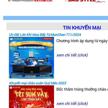
TIN KHUYẾN MẠI
Ưu Đãi Lớn Khi Mua Bếp Từ MunChen T11/2024
Chương trình áp dụng từ ngà
xem chi tiết (click)
Khuyến mại chào xuân Quý Mão 2023
Bốc thăm trúng thưởng chào
xem chi tiết (click)