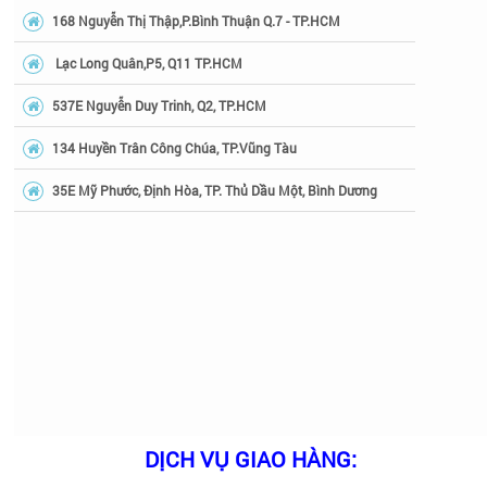
168 Nguyễn Thị Thập,P.Bình Thuận Q.7 - TP.HCM
Lạc Long Quân,P5, Q11 TP.HCM
537E Nguyễn Duy Trinh, Q2, TP.HCM
134 Huyền Trân Công Chúa, TP.Vũng Tàu
35E Mỹ Phước, Định Hòa, TP. Thủ Dầu Một, Bình Dương
DỊCH VỤ GIAO HÀNG: