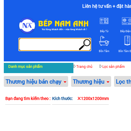
Liên hệ tư vấn + đặt hà
Bếp Từ
Bếp Điện
Bồn Tắm
Bồn Tắm 
Danh mục sản phẩm
Trang chủ
Lọc sản phẩm
Thương hiệu bán chạy
Thương hiệu
Lọc t
Bạn đang tìm kiếm theo :
Kích thước:
1200x1200mm