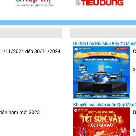
Ưu Đãi Lớn Khi Mua Bếp Từ Mun
y 1/11/2024 đến 30/11/2024
C
x
Khuyến mại chào xuân Quý Mão 
 đón năm mới 2023
B
x