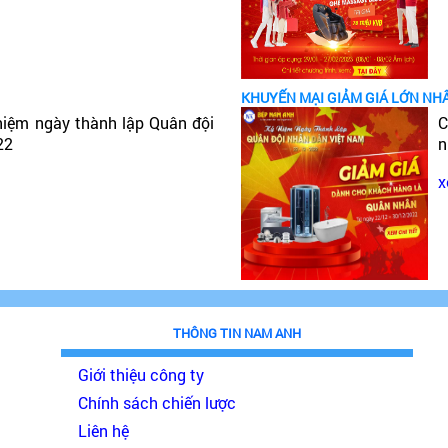
KHUYẾN MẠI GIẢM GIÁ LỚN NH
niệm ngày thành lập Quân đội
C
22
n
x
THÔNG TIN NAM ANH
Giới thiệu công ty
Chính sách chiến lược
Liên hệ