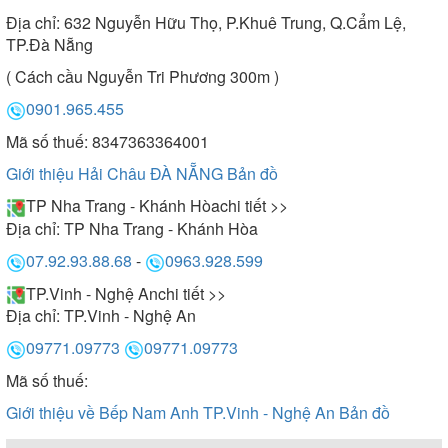
Địa chỉ:
632 Nguyễn Hữu Thọ, P.Khuê Trung, Q.Cẩm Lệ,
TP.Đà Nẵng
( Cách cầu Nguyễn Tri Phương 300m )
0901.965.455
Mã số thuế: 8347363364001
Giới thiệu Hải Châu ĐÀ NẴNG
Bản đồ
TP Nha Trang - Khánh Hòa
chi tiết >>
Địa chỉ:
TP Nha Trang - Khánh Hòa
07.92.93.88.68
-
0963.928.599
TP.Vinh - Nghệ An
chi tiết >>
Địa chỉ:
TP.Vinh - Nghệ An
09771.09773
09771.09773
Mã số thuế:
Giới thiệu về Bếp Nam Anh TP.Vinh - Nghệ An
Bản đồ