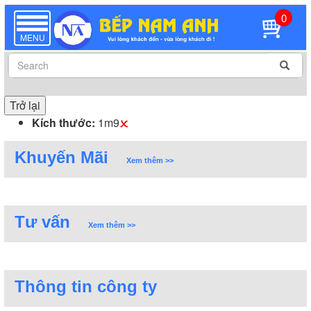
0
TOGGLE
NAVIGATION
MENU
Trở lại
Kích thước:
1m9
Khuyến Mãi
Xem thêm >>
Tư vấn
Xem thêm >>
Thông tin công ty