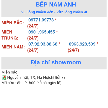
BẾP NAM ANH
Vui lòng khách đến - Vừa lòng khách đi
09771.09773
*
MIỀN BẮC:
(24/7)
MIỀN
0901.965.455
*
TRUNG:
(24/7)
07.92.93.88.68
*
0963.928.599
*
MIỀN NAM:
(24/7)
(24/7)
Địa chỉ showroom
Miền bắc
Nguyễn Trãi, TX, Hà Nội
chi tiết >>
Mở cửa : 8h - 21h00 (kể cả ngày lễ)