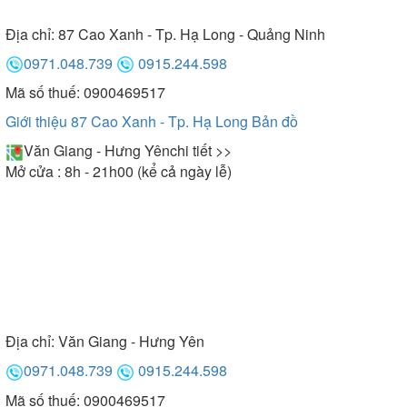
Địa chỉ:
87 Cao Xanh - Tp. Hạ Long - Quảng Ninh
0971.048.739
0915.244.598
Mã số thuế: 0900469517
Giới thiệu 87 Cao Xanh - Tp. Hạ Long
Bản đồ
Văn Giang - Hưng Yên
chi tiết >>
Mở cửa : 8h - 21h00 (kể cả ngày lễ)
Địa chỉ:
Văn Giang - Hưng Yên
0971.048.739
0915.244.598
Mã số thuế: 0900469517