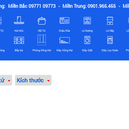
ng:
Miền Bắc 09771 09773
-
Miền Trung: 0901.965.455
-
Mi
 Từ
Hút Mùi
Nồi Từ
Chậu Rửa
Lò Nướng
Lò Hấp
L
Đứng
Bếp Ga
Phòng Xông Hơi
Máy Xông Hơi
Máy Giặt
Máy Lọc Nước
Ph
xứ
Kích thước