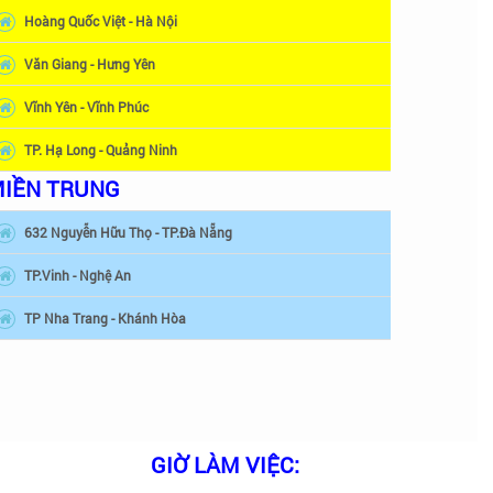
Hoàng Quốc Việt - Hà Nội
Văn Giang - Hưng Yên
Vĩnh Yên - Vĩnh Phúc
TP. Hạ Long - Quảng Ninh
IỀN TRUNG
632 Nguyễn Hữu Thọ - TP.Đà Nẵng
TP.Vinh - Nghệ An
TP Nha Trang - Khánh Hòa
GIỜ LÀM VIỆC: