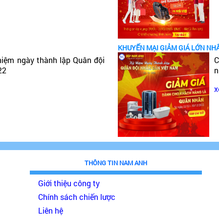
KHUYẾN MẠI GIẢM GIÁ LỚN NH
niệm ngày thành lập Quân đội
C
22
n
x
THÔNG TIN NAM ANH
Giới thiệu công ty
Chính sách chiến lược
Liên hệ