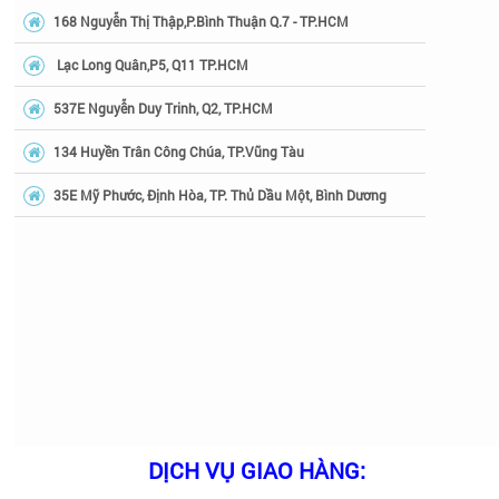
168 Nguyễn Thị Thập,P.Bình Thuận Q.7 - TP.HCM
Lạc Long Quân,P5, Q11 TP.HCM
537E Nguyễn Duy Trinh, Q2, TP.HCM
134 Huyền Trân Công Chúa, TP.Vũng Tàu
35E Mỹ Phước, Định Hòa, TP. Thủ Dầu Một, Bình Dương
DỊCH VỤ GIAO HÀNG: