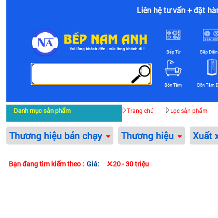
Liên hệ tư vấn + đặt hà
Bếp Từ
Bếp Điện
Bồn Tắm
Bồn Tắm 
Danh mục sản phẩm
Trang chủ
Lọc sản phẩm
Thương hiệu bán chạy
Thương hiệu
Xuất 
Bạn đang tìm kiếm theo :
Giá:
20 - 30 triệu