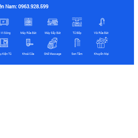
ền Nam: 0963.928.599
ò Vi Sóng
Máy Rửa Bát
Máy Sấy Bát
Tủ Bếp
Vòi Rửa Bát
ụ Kiện Tủ
Khoá Cửa
Ghế Massage
Sen Tắm
Khuyến Mại