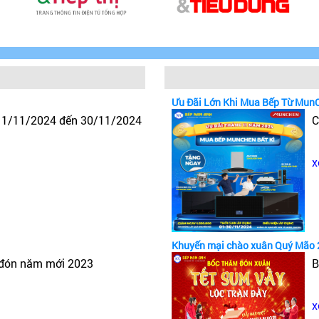
Ưu Đãi Lớn Khi Mua Bếp Từ Mun
y 1/11/2024 đến 30/11/2024
C
x
Khuyến mại chào xuân Quý Mão 
 đón năm mới 2023
B
x