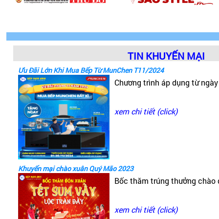
TIN KHUYẾN MẠI
Ưu Đãi Lớn Khi Mua Bếp Từ MunChen T11/2024
Chương trình áp dụng từ ngà
xem chi tiết (click)
Khuyến mại chào xuân Quý Mão 2023
Bốc thăm trúng thưởng chào
xem chi tiết (click)