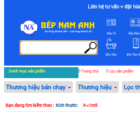
Liên hệ tư vấn + đặt hà
Bếp Từ
Bếp Điện
Bồn Tắm
Bồn Tắm 
Danh mục sản phẩm
Trang chủ
Lọc sản phẩm
Thương hiệu bán chạy
Thương hiệu
Lọc t
Bạn đang tìm kiếm theo :
Kích thước:
<1m5