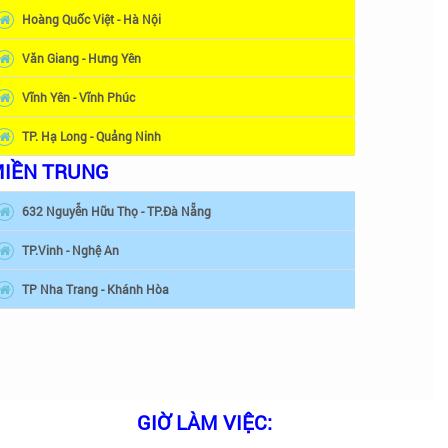
Hoàng Quốc Việt - Hà Nội
Văn Giang - Hưng Yên
Vĩnh Yên - Vĩnh Phúc
TP. Hạ Long - Quảng Ninh
IỀN TRUNG
632 Nguyễn Hữu Thọ - TP.Đà Nẵng
TP.Vinh - Nghệ An
TP Nha Trang - Khánh Hòa
GIỜ LÀM VIỆC: