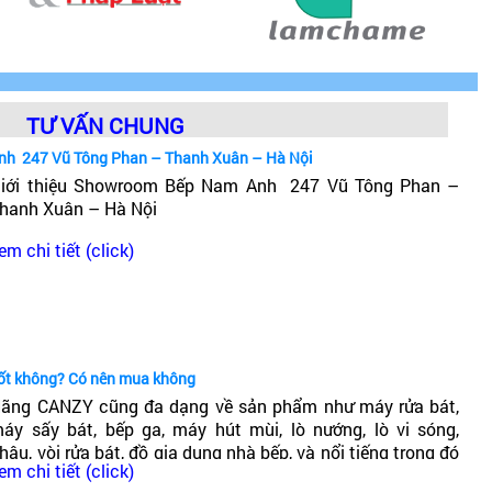
TƯ VẤN CHUNG
nh 247 Vũ Tông Phan – Thanh Xuân – Hà Nội
iới thiệu Showroom Bếp Nam Anh 247 Vũ Tông Phan –
hanh Xuân – Hà Nội
em chi tiết (click)
tốt không? Có nên mua không
ãng CANZY cũng đa dạng về sản phẩm như máy rửa bát,
áy sấy bát, bếp ga, máy hút mùi, lò nướng, lò vi sóng,
hậu, vòi rửa bát, đồ gia dụng nhà bếp, và nổi tiếng trong đó
em chi tiết (click)
ó dòng bếp từ Canzy. Vậy Bếp từ Canzy của nước nào? Có