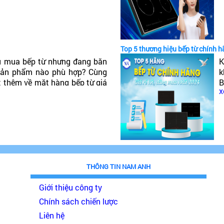
t
Top 5 thương hiệu bếp từ chính h
u mua bếp từ nhưng đang băn
K
 sản phẩm nào phù hợp? Cùng
k
t thêm về mặt hàng bếp từ giá
B
x
đáng mua nhất 2024!
p
THÔNG TIN NAM ANH
Giới thiệu công ty
Chính sách chiến lược
Liên hệ