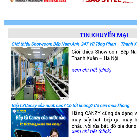
TIN KHUYẾN MẠI
Giới thiệu Showroom Bếp Nam Anh 247 Vũ Tông Phan – Thanh X
Giới thiệu Showroom Bếp 
Thanh Xuân – Hà Nội
xem chi tiết (click)
Bếp từ Canzy của nước nào? Có tốt không? Có nên mua không
Hãng CANZY cũng đa dạng v
máy sấy bát, bếp ga, máy hú
chậu, vòi rửa bát, đồ gia dụng
xem chi tiết (click)
có dòng bếp từ Canzy. Vậy B