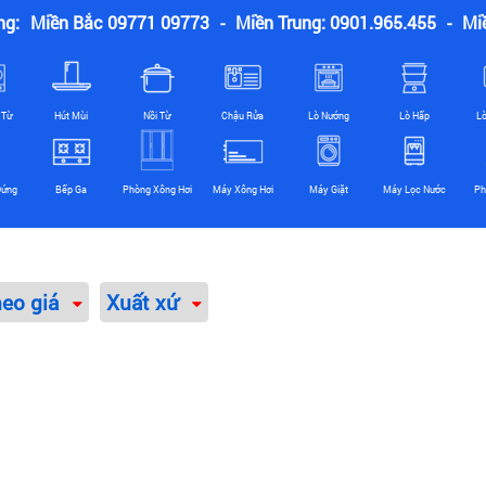
ng:
Miền Bắc 09771 09773
-
Miền Trung: 0901.965.455
-
Mi
 Từ
Hút Mùi
Nồi Từ
Chậu Rửa
Lò Nướng
Lò Hấp
L
Đứng
Bếp Ga
Phòng Xông Hơi
Máy Xông Hơi
Máy Giặt
Máy Lọc Nước
Ph
heo giá
Xuất xứ