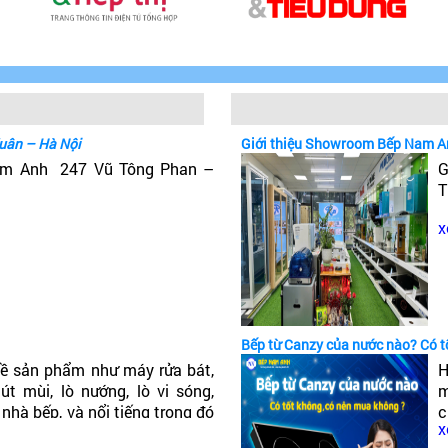
uân – Hà Nội
Giới thiệu Showroom Bếp Nam A
Nam Anh 247 Vũ Tông Phan –
G
T
x
Bếp từ Canzy của nước nào? Có 
ề sản phẩm như máy rửa bát,
H
t mùi, lò nướng, lò vi sóng,
m
 nhà bếp, và nổi tiếng trong đó
c
x
ếp từ Canzy của nước nào? Có
c