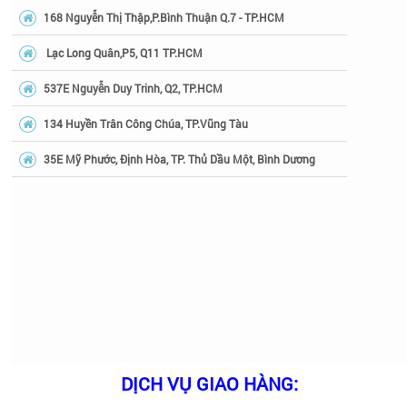
168 Nguyễn Thị Thập,P.Bình Thuận Q.7 - TP.HCM
Lạc Long Quân,P5, Q11 TP.HCM
537E Nguyễn Duy Trinh, Q2, TP.HCM
134 Huyền Trân Công Chúa, TP.Vũng Tàu
35E Mỹ Phước, Định Hòa, TP. Thủ Dầu Một, Bình Dương
DỊCH VỤ GIAO HÀNG: