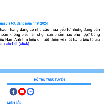
ốt không?
ãng giá tốt, đáng mua nhất 2024
hách hàng đang có nhu cầu mua bếp từ nhưng đang băn
hoăn không biết nên chọn sản phẩm nào phù hợp? Cùng
ếp Nam Anh tìm hiểu chi tiết thêm về mặt hàng bếp từ giá
em chi tiết (click)
hải chăng, chất lượng cao, đáng mua nhất 2024!
HỖ TRỢ TRỰC TUYẾN
MIỀN BẮC