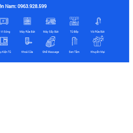
ền Nam: 0963.928.599
ò Vi Sóng
Máy Rửa Bát
Máy Sấy Bát
Tủ Bếp
Vòi Rửa Bát
ụ Kiện Tủ
Khoá Cửa
Ghế Massage
Sen Tắm
Khuyến Mại