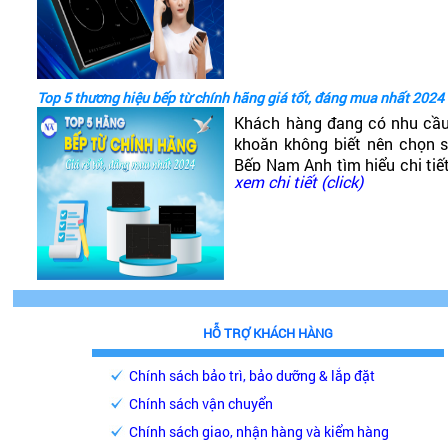
tốt không?
Top 5 thương hiệu bếp từ chính hãng giá tốt, đáng mua nhất 2024
Khách hàng đang có nhu cầ
khoăn không biết nên chọn
Bếp Nam Anh tìm hiểu chi tiế
xem chi tiết (click)
phải chăng, chất lượng cao, 
HỖ TRỢ KHÁCH HÀNG
Chính sách bảo trì, bảo dưỡng & lắp đặt
Chính sách vận chuyển
Chính sách giao, nhận hàng và kiểm hàng