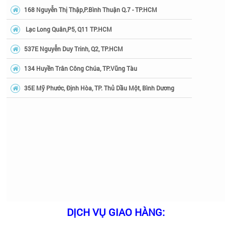
168 Nguyễn Thị Thập,P.Bình Thuận Q.7 - TP.HCM
Lạc Long Quân,P5, Q11 TP.HCM
537E Nguyễn Duy Trinh, Q2, TP.HCM
134 Huyền Trân Công Chúa, TP.Vũng Tàu
35E Mỹ Phước, Định Hòa, TP. Thủ Dầu Một, Bình Dương
DỊCH VỤ GIAO HÀNG: