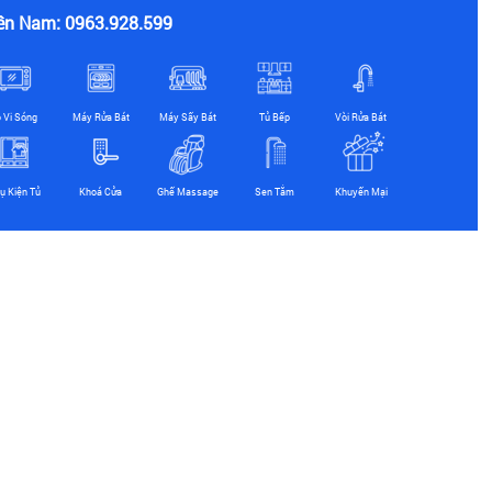
ền Nam: 0963.928.599
ò Vi Sóng
Máy Rửa Bát
Máy Sấy Bát
Tủ Bếp
Vòi Rửa Bát
ụ Kiện Tủ
Khoá Cửa
Ghế Massage
Sen Tắm
Khuyến Mại