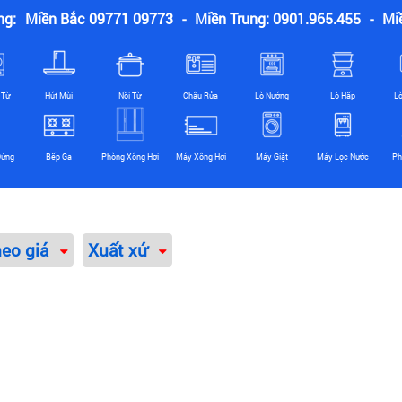
ng:
Miền Bắc 09771 09773
-
Miền Trung: 0901.965.455
-
Mi
 Từ
Hút Mùi
Nồi Từ
Chậu Rửa
Lò Nướng
Lò Hấp
L
Đứng
Bếp Ga
Phòng Xông Hơi
Máy Xông Hơi
Máy Giặt
Máy Lọc Nước
Ph
heo giá
Xuất xứ