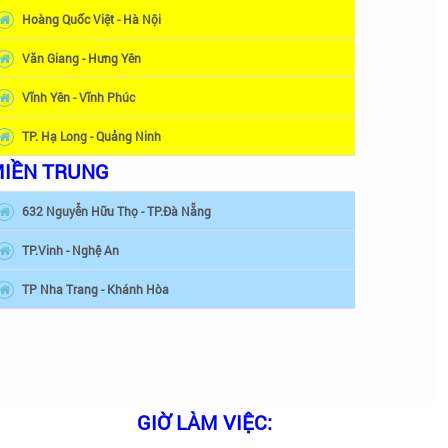
Hoàng Quốc Việt - Hà Nội
Văn Giang - Hưng Yên
Vĩnh Yên - Vĩnh Phúc
TP. Hạ Long - Quảng Ninh
IỀN TRUNG
632 Nguyễn Hữu Thọ - TP.Đà Nẵng
TP.Vinh - Nghệ An
TP Nha Trang - Khánh Hòa
GIỜ LÀM VIỆC: