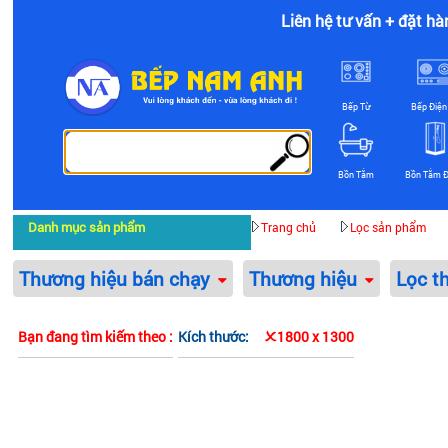
Liên hệ tư vấn + đặt hà
Bếp Từ
Bếp Điện
Bồn Tắm
Bồn Tắm 
Danh mục sản phẩm
Trang chủ
Lọc sản phẩm
Thương hiệu bán chạy
Thương hiệu
Lọc t
Bạn đang tìm kiếm theo :
Kích thước:
1800 x 1300