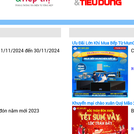
Ưu Đãi Lớn Khi Mua Bếp Từ Mun
y 1/11/2024 đến 30/11/2024
C
x
Khuyến mại chào xuân Quý Mão 
 đón năm mới 2023
B
x