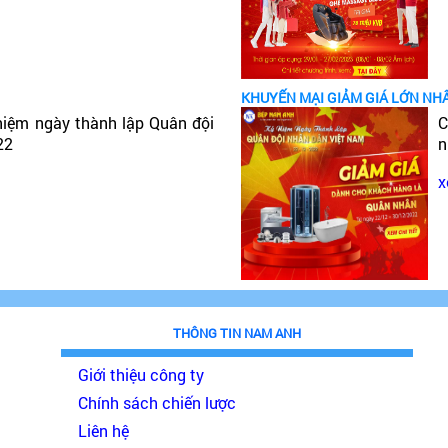
KHUYẾN MẠI GIẢM GIÁ LỚN NH
niệm ngày thành lập Quân đội
C
22
n
x
THÔNG TIN NAM ANH
Giới thiệu công ty
Chính sách chiến lược
Liên hệ