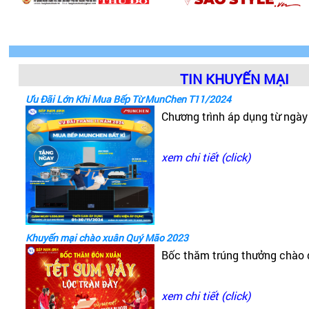
TIN KHUYẾN MẠI
Ưu Đãi Lớn Khi Mua Bếp Từ MunChen T11/2024
Chương trình áp dụng từ ngà
xem chi tiết (click)
Khuyến mại chào xuân Quý Mão 2023
Bốc thăm trúng thưởng chào
xem chi tiết (click)