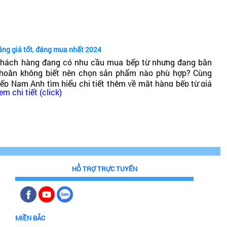
ốt không?
ãng giá tốt, đáng mua nhất 2024
hách hàng đang có nhu cầu mua bếp từ nhưng đang băn
hoăn không biết nên chọn sản phẩm nào phù hợp? Cùng
ếp Nam Anh tìm hiểu chi tiết thêm về mặt hàng bếp từ giá
em chi tiết (click)
hải chăng, chất lượng cao, đáng mua nhất 2024!
HỖ TRỢ TRỰC TUYẾN
MIỀN BẮC