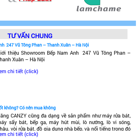
TƯ VẤN CHUNG
nh 247 Vũ Tông Phan – Thanh Xuân – Hà Nội
iới thiệu Showroom Bếp Nam Anh 247 Vũ Tông Phan –
hanh Xuân – Hà Nội
em chi tiết (click)
tốt không? Có nên mua không
ãng CANZY cũng đa dạng về sản phẩm như máy rửa bát,
áy sấy bát, bếp ga, máy hút mùi, lò nướng, lò vi sóng,
hậu, vòi rửa bát, đồ gia dụng nhà bếp, và nổi tiếng trong đó
em chi tiết (click)
ó dòng bếp từ Canzy. Vậy Bếp từ Canzy của nước nào? Có