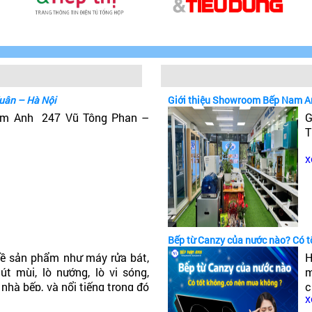
uân – Hà Nội
Giới thiệu Showroom Bếp Nam A
Nam Anh 247 Vũ Tông Phan –
G
T
x
Bếp từ Canzy của nước nào? Có 
ề sản phẩm như máy rửa bát,
H
t mùi, lò nướng, lò vi sóng,
m
 nhà bếp, và nổi tiếng trong đó
c
x
ếp từ Canzy của nước nào? Có
c