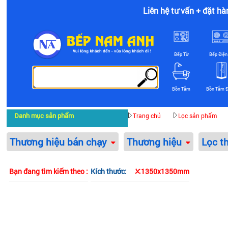
Liên hệ tư vấn + đặt hà
Bếp Từ
Bếp Điện
Bồn Tắm
Bồn Tắm 
Danh mục sản phẩm
Trang chủ
Lọc sản phẩm
Thương hiệu bán chạy
Thương hiệu
Lọc t
Bạn đang tìm kiếm theo :
Kích thước:
1350x1350mm