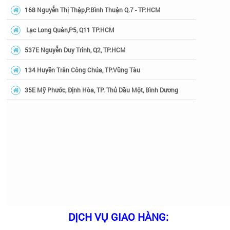
168 Nguyễn Thị Thập,P.Bình Thuận Q.7 - TP.HCM
Lạc Long Quân,P5, Q11 TP.HCM
537E Nguyễn Duy Trinh, Q2, TP.HCM
134 Huyền Trân Công Chúa, TP.Vũng Tàu
35E Mỹ Phước, Định Hòa, TP. Thủ Dầu Một, Bình Dương
DỊCH VỤ GIAO HÀNG: