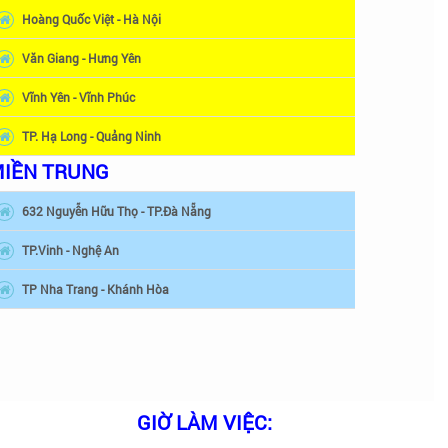
Hoàng Quốc Việt - Hà Nội
Văn Giang - Hưng Yên
Vĩnh Yên - Vĩnh Phúc
TP. Hạ Long - Quảng Ninh
IỀN TRUNG
632 Nguyễn Hữu Thọ - TP.Đà Nẵng
TP.Vinh - Nghệ An
TP Nha Trang - Khánh Hòa
GIỜ LÀM VIỆC: