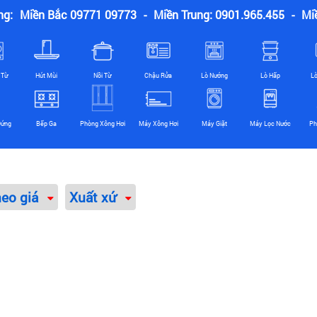
ng:
Miền Bắc 09771 09773
-
Miền Trung: 0901.965.455
-
Mi
 Từ
Hút Mùi
Nồi Từ
Chậu Rửa
Lò Nướng
Lò Hấp
L
Đứng
Bếp Ga
Phòng Xông Hơi
Máy Xông Hơi
Máy Giặt
Máy Lọc Nước
Ph
heo giá
Xuất xứ