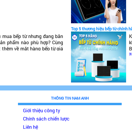
t
Top 5 thương hiệu bếp từ chính h
u mua bếp từ nhưng đang băn
K
 sản phẩm nào phù hợp? Cùng
k
t thêm về mặt hàng bếp từ giá
B
x
đáng mua nhất 2024!
p
THÔNG TIN NAM ANH
Giới thiệu công ty
Chính sách chiến lược
Liên hệ