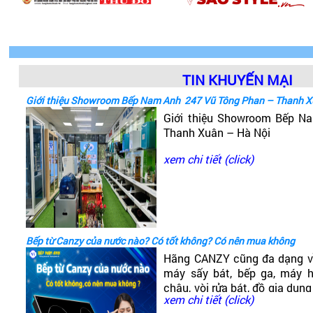
TIN KHUYẾN MẠI
Giới thiệu Showroom Bếp Nam Anh 247 Vũ Tông Phan – Thanh X
Giới thiệu Showroom Bếp 
Thanh Xuân – Hà Nội
xem chi tiết (click)
Bếp từ Canzy của nước nào? Có tốt không? Có nên mua không
Hãng CANZY cũng đa dạng v
máy sấy bát, bếp ga, máy hú
chậu, vòi rửa bát, đồ gia dụng
xem chi tiết (click)
có dòng bếp từ Canzy. Vậy B