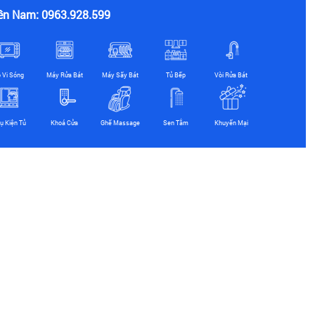
ền Nam: 0963.928.599
ò Vi Sóng
Máy Rửa Bát
Máy Sấy Bát
Tủ Bếp
Vòi Rửa Bát
ụ Kiện Tủ
Khoá Cửa
Ghế Massage
Sen Tắm
Khuyến Mại