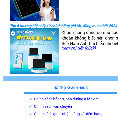
tốt không?
Top 5 thương hiệu bếp từ chính hãng giá tốt, đáng mua nhất 2024
Khách hàng đang có nhu cầ
khoăn không biết nên chọn
Bếp Nam Anh tìm hiểu chi tiế
xem chi tiết (click)
phải chăng, chất lượng cao, 
HỖ TRỢ KHÁCH HÀNG
Chính sách bảo trì, bảo dưỡng & lắp đặt
Chính sách vận chuyển
Chính sách giao, nhận hàng và kiểm hàng