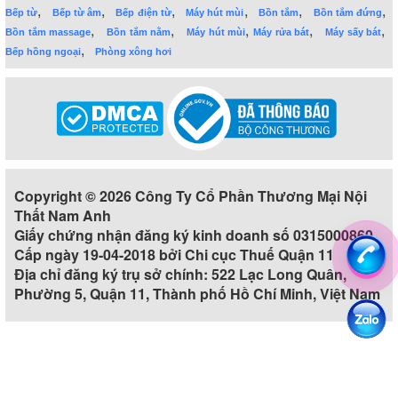
,
,
,
,
,
,
Bếp từ
Bếp từ âm
Bếp điện từ
Máy hút mùi
Bồn tắm
Bồn tắm đứng
,
,
,
,
,
Bồn tắm massage
Bồn tắm nằm
Máy hút mùi
Máy rửa bát
Máy sấy bát
,
Bếp hồng ngoại
Phòng xông hơi
Copyright © 2026 Công Ty Cổ Phần Thương Mại Nội
Thất Nam Anh
Giấy chứng nhận đăng ký kinh doanh số 0315000860
Cấp ngày 19-04-2018 bởi Chi cục Thuế Quận 11
Địa chỉ đăng ký trụ sở chính: 522 Lạc Long Quân,
Phường 5, Quận 11, Thành phố Hồ Chí Minh, Việt Nam