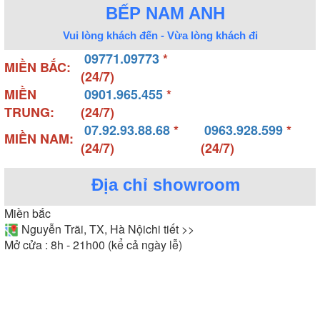
BẾP NAM ANH
Vui lòng khách đến - Vừa lòng khách đi
09771.09773
*
MIỀN BẮC:
(24/7)
MIỀN
0901.965.455
*
TRUNG:
(24/7)
07.92.93.88.68
*
0963.928.599
*
MIỀN NAM:
(24/7)
(24/7)
Địa chỉ showroom
Miền bắc
Nguyễn Trãi, TX, Hà Nội
chi tiết >>
Mở cửa : 8h - 21h00 (kể cả ngày lễ)