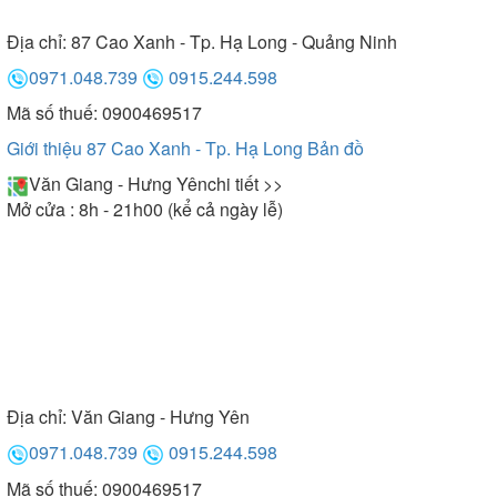
Địa chỉ:
87 Cao Xanh - Tp. Hạ Long - Quảng Ninh
0971.048.739
0915.244.598
Mã số thuế: 0900469517
Giới thiệu 87 Cao Xanh - Tp. Hạ Long
Bản đồ
Văn Giang - Hưng Yên
chi tiết >>
Mở cửa : 8h - 21h00 (kể cả ngày lễ)
Địa chỉ:
Văn Giang - Hưng Yên
0971.048.739
0915.244.598
Mã số thuế: 0900469517