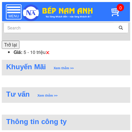
0
TOGGLE
NAVIGATION
MENU
Trở lại
Giá:
5 - 10 triệu
Khuyến Mãi
Xem thêm >>
Tư vấn
Xem thêm >>
Thông tin công ty