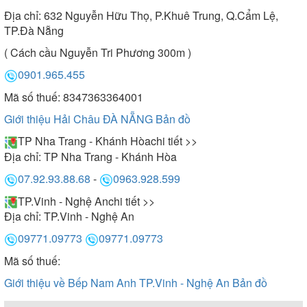
Địa chỉ:
632 Nguyễn Hữu Thọ, P.Khuê Trung, Q.Cẩm Lệ,
TP.Đà Nẵng
( Cách cầu Nguyễn Tri Phương 300m )
0901.965.455
Mã số thuế: 8347363364001
Giới thiệu Hải Châu ĐÀ NẴNG
Bản đồ
TP Nha Trang - Khánh Hòa
chi tiết >>
Địa chỉ:
TP Nha Trang - Khánh Hòa
07.92.93.88.68
-
0963.928.599
TP.Vinh - Nghệ An
chi tiết >>
Địa chỉ:
TP.Vinh - Nghệ An
09771.09773
09771.09773
Mã số thuế:
Giới thiệu về Bếp Nam Anh TP.Vinh - Nghệ An
Bản đồ