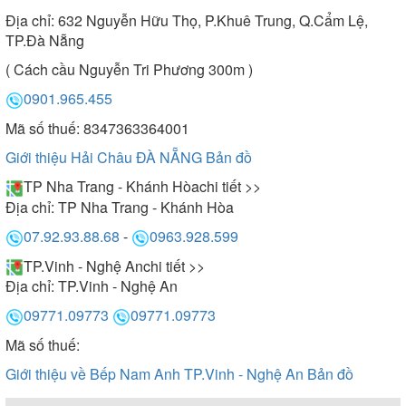
Địa chỉ:
632 Nguyễn Hữu Thọ, P.Khuê Trung, Q.Cẩm Lệ,
TP.Đà Nẵng
( Cách cầu Nguyễn Tri Phương 300m )
0901.965.455
Mã số thuế: 8347363364001
Giới thiệu Hải Châu ĐÀ NẴNG
Bản đồ
TP Nha Trang - Khánh Hòa
chi tiết >>
Địa chỉ:
TP Nha Trang - Khánh Hòa
07.92.93.88.68
-
0963.928.599
TP.Vinh - Nghệ An
chi tiết >>
Địa chỉ:
TP.Vinh - Nghệ An
09771.09773
09771.09773
Mã số thuế:
Giới thiệu về Bếp Nam Anh TP.Vinh - Nghệ An
Bản đồ