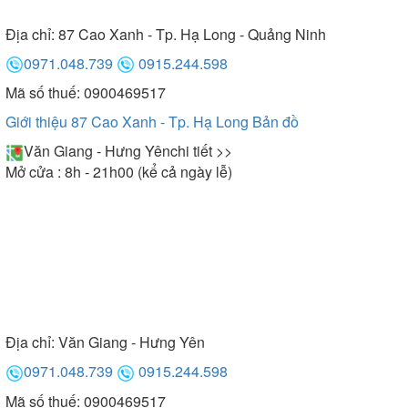
Địa chỉ:
87 Cao Xanh - Tp. Hạ Long - Quảng Ninh
0971.048.739
0915.244.598
Mã số thuế: 0900469517
Giới thiệu 87 Cao Xanh - Tp. Hạ Long
Bản đồ
Văn Giang - Hưng Yên
chi tiết >>
Mở cửa : 8h - 21h00 (kể cả ngày lễ)
Địa chỉ:
Văn Giang - Hưng Yên
0971.048.739
0915.244.598
Mã số thuế: 0900469517