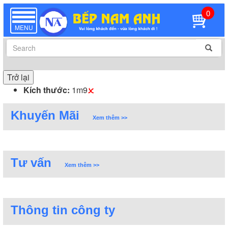
0
TOGGLE
NAVIGATION
MENU
Trở lại
Kích thước:
1m9
Khuyến Mãi
Xem thêm >>
Tư vấn
Xem thêm >>
Thông tin công ty