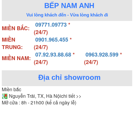
BẾP NAM ANH
Vui lòng khách đến - Vừa lòng khách đi
09771.09773
*
MIỀN BẮC:
(24/7)
MIỀN
0901.965.455
*
TRUNG:
(24/7)
07.92.93.88.68
*
0963.928.599
*
MIỀN NAM:
(24/7)
(24/7)
Địa chỉ showroom
Miền bắc
Nguyễn Trãi, TX, Hà Nội
chi tiết >>
Mở cửa : 8h - 21h00 (kể cả ngày lễ)