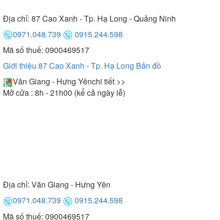
Địa chỉ:
87 Cao Xanh - Tp. Hạ Long - Quảng Ninh
0971.048.739
0915.244.598
Mã số thuế: 0900469517
Giới thiệu 87 Cao Xanh - Tp. Hạ Long
Bản đồ
Văn Giang - Hưng Yên
chi tiết >>
Mở cửa : 8h - 21h00 (kể cả ngày lễ)
Địa chỉ:
Văn Giang - Hưng Yên
0971.048.739
0915.244.598
Mã số thuế: 0900469517