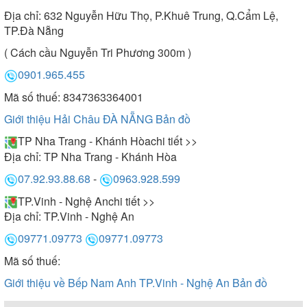
Địa chỉ:
632 Nguyễn Hữu Thọ, P.Khuê Trung, Q.Cẩm Lệ,
TP.Đà Nẵng
( Cách cầu Nguyễn Tri Phương 300m )
0901.965.455
Mã số thuế: 8347363364001
Giới thiệu Hải Châu ĐÀ NẴNG
Bản đồ
TP Nha Trang - Khánh Hòa
chi tiết >>
Địa chỉ:
TP Nha Trang - Khánh Hòa
07.92.93.88.68
-
0963.928.599
TP.Vinh - Nghệ An
chi tiết >>
Địa chỉ:
TP.Vinh - Nghệ An
09771.09773
09771.09773
Mã số thuế:
Giới thiệu về Bếp Nam Anh TP.Vinh - Nghệ An
Bản đồ