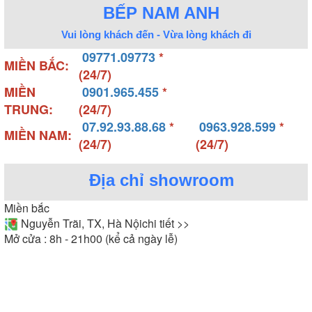
BẾP NAM ANH
Vui lòng khách đến - Vừa lòng khách đi
09771.09773
*
MIỀN BẮC:
(24/7)
MIỀN
0901.965.455
*
TRUNG:
(24/7)
07.92.93.88.68
*
0963.928.599
*
MIỀN NAM:
(24/7)
(24/7)
Địa chỉ showroom
Miền bắc
Nguyễn Trãi, TX, Hà Nội
chi tiết >>
Mở cửa : 8h - 21h00 (kể cả ngày lễ)