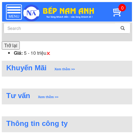
0
TOGGLE
NAVIGATION
MENU
Trở lại
Giá:
5 - 10 triệu
Khuyến Mãi
Xem thêm >>
Tư vấn
Xem thêm >>
Thông tin công ty