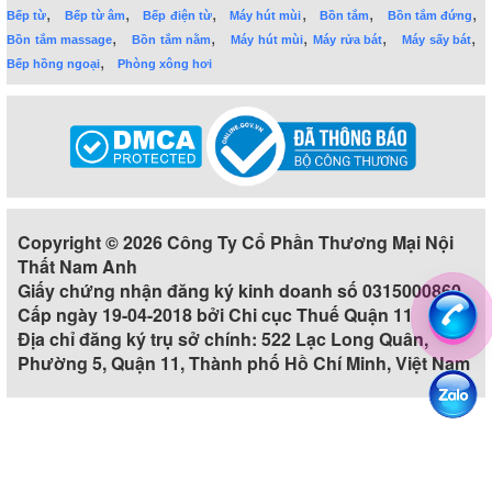
,
,
,
,
,
,
Bếp từ
Bếp từ âm
Bếp điện từ
Máy hút mùi
Bồn tắm
Bồn tắm đứng
,
,
,
,
,
Bồn tắm massage
Bồn tắm nằm
Máy hút mùi
Máy rửa bát
Máy sấy bát
,
Bếp hồng ngoại
Phòng xông hơi
Copyright © 2026 Công Ty Cổ Phần Thương Mại Nội
Thất Nam Anh
Giấy chứng nhận đăng ký kinh doanh số 0315000860
Cấp ngày 19-04-2018 bởi Chi cục Thuế Quận 11
Địa chỉ đăng ký trụ sở chính: 522 Lạc Long Quân,
Phường 5, Quận 11, Thành phố Hồ Chí Minh, Việt Nam