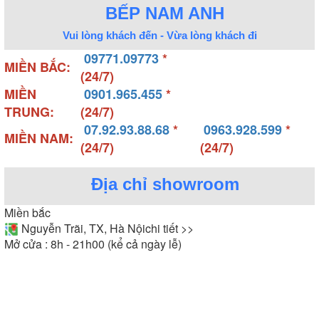
BẾP NAM ANH
Vui lòng khách đến - Vừa lòng khách đi
09771.09773
*
MIỀN BẮC:
(24/7)
MIỀN
0901.965.455
*
TRUNG:
(24/7)
07.92.93.88.68
*
0963.928.599
*
MIỀN NAM:
(24/7)
(24/7)
Địa chỉ showroom
Miền bắc
Nguyễn Trãi, TX, Hà Nội
chi tiết >>
Mở cửa : 8h - 21h00 (kể cả ngày lễ)