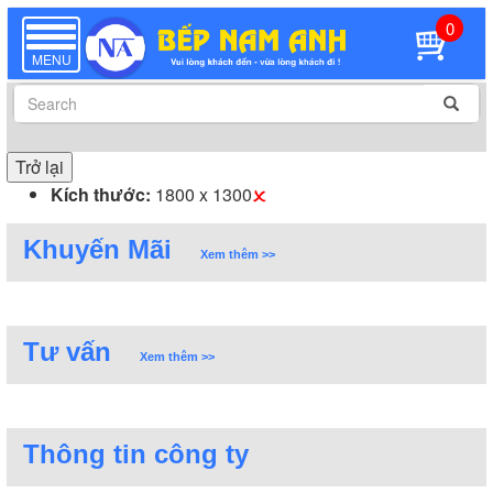
0
TOGGLE
NAVIGATION
MENU
Trở lại
Kích thước:
1800 x 1300
Khuyến Mãi
Xem thêm >>
Tư vấn
Xem thêm >>
Thông tin công ty