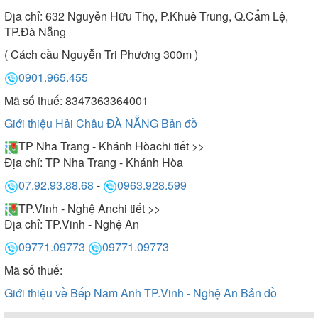
Địa chỉ:
632 Nguyễn Hữu Thọ, P.Khuê Trung, Q.Cẩm Lệ,
TP.Đà Nẵng
( Cách cầu Nguyễn Tri Phương 300m )
0901.965.455
Mã số thuế: 8347363364001
Giới thiệu Hải Châu ĐÀ NẴNG
Bản đồ
TP Nha Trang - Khánh Hòa
chi tiết >>
Địa chỉ:
TP Nha Trang - Khánh Hòa
07.92.93.88.68
-
0963.928.599
TP.Vinh - Nghệ An
chi tiết >>
Địa chỉ:
TP.Vinh - Nghệ An
09771.09773
09771.09773
Mã số thuế:
Giới thiệu về Bếp Nam Anh TP.Vinh - Nghệ An
Bản đồ