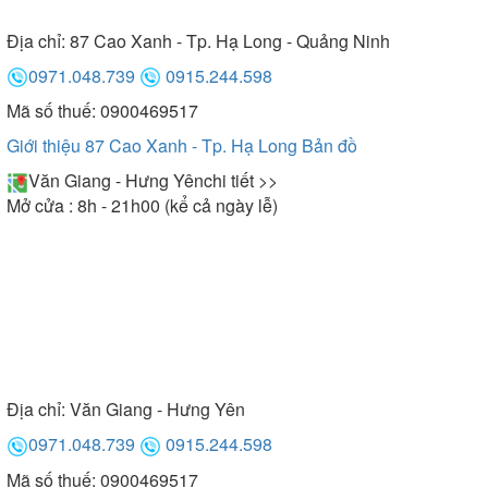
Địa chỉ:
87 Cao Xanh - Tp. Hạ Long - Quảng Ninh
0971.048.739
0915.244.598
Mã số thuế: 0900469517
Giới thiệu 87 Cao Xanh - Tp. Hạ Long
Bản đồ
Văn Giang - Hưng Yên
chi tiết >>
Mở cửa : 8h - 21h00 (kể cả ngày lễ)
Địa chỉ:
Văn Giang - Hưng Yên
0971.048.739
0915.244.598
Mã số thuế: 0900469517