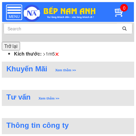
0
TOGGLE
NAVIGATION
MENU
Trở lại
Kích thước:
>1m5
Khuyến Mãi
Xem thêm >>
Tư vấn
Xem thêm >>
Thông tin công ty