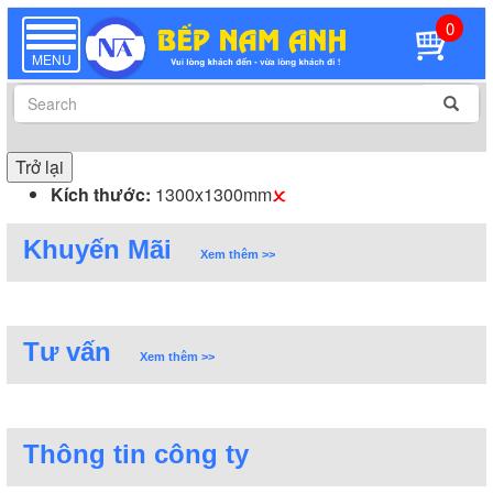
0
TOGGLE
NAVIGATION
MENU
Trở lại
Kích thước:
1300x1300mm
Khuyến Mãi
Xem thêm >>
Tư vấn
Xem thêm >>
Thông tin công ty