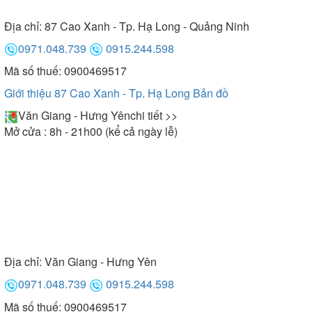
Địa chỉ:
87 Cao Xanh - Tp. Hạ Long - Quảng Ninh
0971.048.739
0915.244.598
Mã số thuế: 0900469517
Giới thiệu 87 Cao Xanh - Tp. Hạ Long
Bản đồ
Văn Giang - Hưng Yên
chi tiết >>
Mở cửa : 8h - 21h00 (kể cả ngày lễ)
Địa chỉ:
Văn Giang - Hưng Yên
0971.048.739
0915.244.598
Mã số thuế: 0900469517