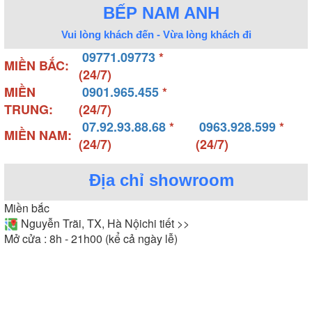
BẾP NAM ANH
Vui lòng khách đến - Vừa lòng khách đi
09771.09773
*
MIỀN BẮC:
(24/7)
MIỀN
0901.965.455
*
TRUNG:
(24/7)
07.92.93.88.68
*
0963.928.599
*
MIỀN NAM:
(24/7)
(24/7)
Địa chỉ showroom
Miền bắc
Nguyễn Trãi, TX, Hà Nội
chi tiết >>
Mở cửa : 8h - 21h00 (kể cả ngày lễ)