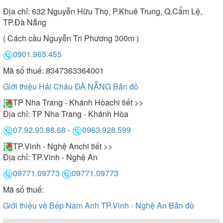
Địa chỉ:
632 Nguyễn Hữu Thọ, P.Khuê Trung, Q.Cẩm Lệ,
TP.Đà Nẵng
( Cách cầu Nguyễn Tri Phương 300m )
0901.965.455
Mã số thuế: 8347363364001
Giới thiệu Hải Châu ĐÀ NẴNG
Bản đồ
TP Nha Trang - Khánh Hòa
chi tiết >>
Địa chỉ:
TP Nha Trang - Khánh Hòa
07.92.93.88.68
-
0963.928.599
TP.Vinh - Nghệ An
chi tiết >>
Địa chỉ:
TP.Vinh - Nghệ An
09771.09773
09771.09773
Mã số thuế:
Giới thiệu về Bếp Nam Anh TP.Vinh - Nghệ An
Bản đồ