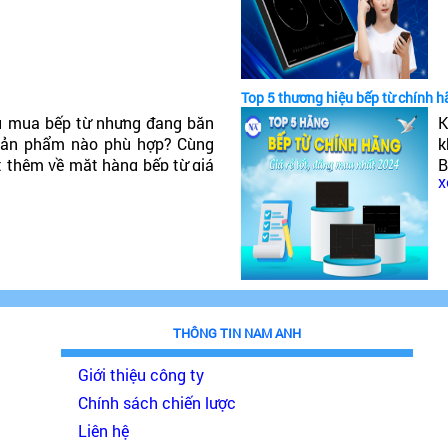
t
Top 5 thương hiệu bếp từ chính h
u mua bếp từ nhưng đang băn
K
 sản phẩm nào phù hợp? Cùng
k
t thêm về mặt hàng bếp từ giá
B
x
đáng mua nhất 2024!
p
THÔNG TIN NAM ANH
Giới thiệu công ty
Chính sách chiến lược
Liên hệ