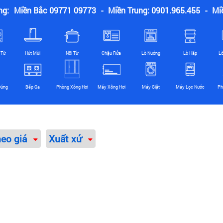
ng:
Miền Bắc 09771 09773
-
Miền Trung: 0901.965.455
-
Mi
 Từ
Hút Mùi
Nồi Từ
Chậu Rửa
Lò Nướng
Lò Hấp
L
Đứng
Bếp Ga
Phòng Xông Hơi
Máy Xông Hơi
Máy Giặt
Máy Lọc Nước
Ph
heo giá
Xuất xứ