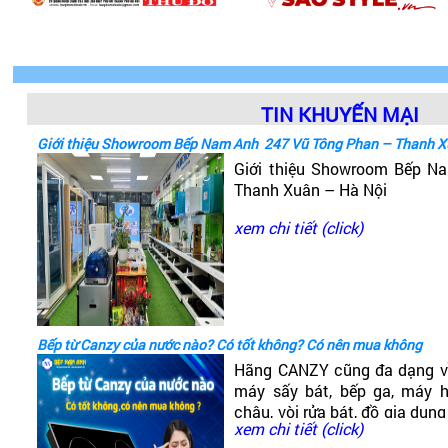
TIN KHUYẾN MẠI
Giới thiệu Showroom Bếp Nam Anh 247 Vũ Tông Phan – Thanh X
Giới thiệu Showroom Bếp 
Thanh Xuân – Hà Nội
xem chi tiết (click)
Bếp từ Canzy của nước nào? Có tốt không? Có nên mua không
Hãng CANZY cũng đa dạng v
máy sấy bát, bếp ga, máy hú
chậu, vòi rửa bát, đồ gia dụng
xem chi tiết (click)
có dòng bếp từ Canzy. Vậy B