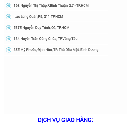
168 Nguyễn Thị Thập,P.Bình Thuận Q.7 - TP.HCM
Lạc Long Quân,P5, Q11 TP.HCM
537E Nguyễn Duy Trinh, Q2, TP.HCM
134 Huyền Trân Công Chúa, TP.Vũng Tàu
35E Mỹ Phước, Định Hòa, TP. Thủ Dầu Một, Bình Dương
DỊCH VỤ GIAO HÀNG: