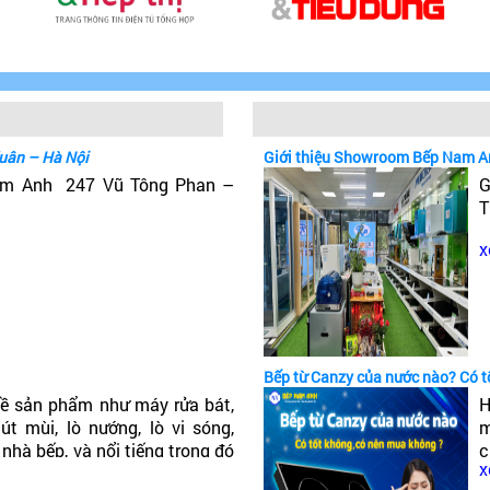
uân – Hà Nội
Giới thiệu Showroom Bếp Nam A
Nam Anh 247 Vũ Tông Phan –
G
T
x
Bếp từ Canzy của nước nào? Có 
ề sản phẩm như máy rửa bát,
H
t mùi, lò nướng, lò vi sóng,
m
 nhà bếp, và nổi tiếng trong đó
c
x
ếp từ Canzy của nước nào? Có
c