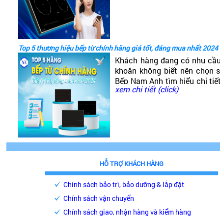
tốt không?
Top 5 thương hiệu bếp từ chính hãng giá tốt, đáng mua nhất 2024
Khách hàng đang có nhu cầ
khoăn không biết nên chọn
Bếp Nam Anh tìm hiểu chi tiế
xem chi tiết (click)
phải chăng, chất lượng cao, 
HỖ TRỢ KHÁCH HÀNG
Chính sách bảo trì, bảo dưỡng & lắp đặt
Chính sách vận chuyển
Chính sách giao, nhận hàng và kiểm hàng