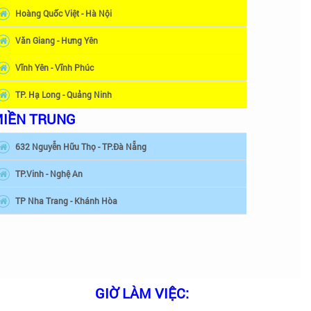
Hoàng Quốc Việt - Hà Nội
Văn Giang - Hưng Yên
Vĩnh Yên - Vĩnh Phúc
TP. Hạ Long - Quảng Ninh
IỀN TRUNG
632 Nguyễn Hữu Thọ - TP.Đà Nẵng
TP.Vinh - Nghệ An
TP Nha Trang - Khánh Hòa
GIỜ LÀM VIỆC: