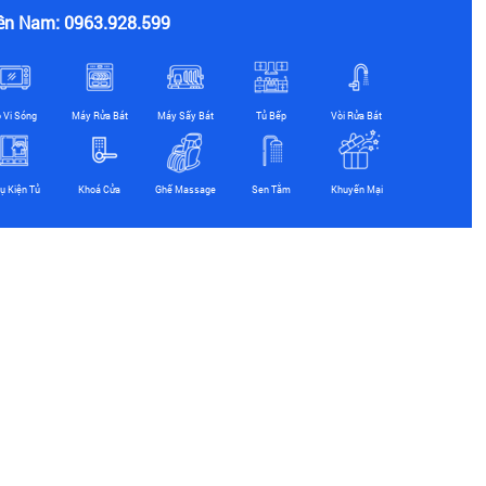
ền Nam: 0963.928.599
ò Vi Sóng
Máy Rửa Bát
Máy Sấy Bát
Tủ Bếp
Vòi Rửa Bát
ụ Kiện Tủ
Khoá Cửa
Ghế Massage
Sen Tắm
Khuyến Mại