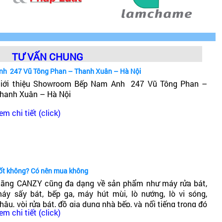
TƯ VẤN CHUNG
nh 247 Vũ Tông Phan – Thanh Xuân – Hà Nội
iới thiệu Showroom Bếp Nam Anh 247 Vũ Tông Phan –
hanh Xuân – Hà Nội
em chi tiết (click)
tốt không? Có nên mua không
ãng CANZY cũng đa dạng về sản phẩm như máy rửa bát,
áy sấy bát, bếp ga, máy hút mùi, lò nướng, lò vi sóng,
hậu, vòi rửa bát, đồ gia dụng nhà bếp, và nổi tiếng trong đó
em chi tiết (click)
ó dòng bếp từ Canzy. Vậy Bếp từ Canzy của nước nào? Có