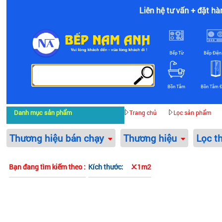
Liên hệ tư vấn + đặt hà
Bếp Từ
Bếp Điện
Bồn Tắm
Bồn Tắm 
Danh mục sản phẩm
Trang chủ
Lọc sản phẩm
Thương hiệu bán chạy
Thương hiệu
Lọc t
Bạn đang tìm kiếm theo :
Kích thước:
1m2