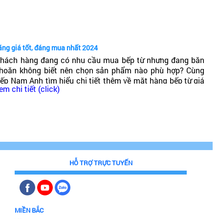
ốt không?
ãng giá tốt, đáng mua nhất 2024
hách hàng đang có nhu cầu mua bếp từ nhưng đang băn
hoăn không biết nên chọn sản phẩm nào phù hợp? Cùng
ếp Nam Anh tìm hiểu chi tiết thêm về mặt hàng bếp từ giá
em chi tiết (click)
hải chăng, chất lượng cao, đáng mua nhất 2024!
HỖ TRỢ TRỰC TUYẾN
MIỀN BẮC