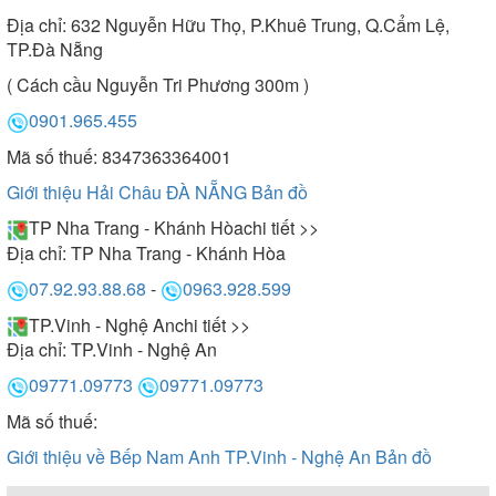
Địa chỉ:
632 Nguyễn Hữu Thọ, P.Khuê Trung, Q.Cẩm Lệ,
TP.Đà Nẵng
( Cách cầu Nguyễn Tri Phương 300m )
0901.965.455
Mã số thuế: 8347363364001
Giới thiệu Hải Châu ĐÀ NẴNG
Bản đồ
TP Nha Trang - Khánh Hòa
chi tiết >>
Địa chỉ:
TP Nha Trang - Khánh Hòa
07.92.93.88.68
-
0963.928.599
TP.Vinh - Nghệ An
chi tiết >>
Địa chỉ:
TP.Vinh - Nghệ An
09771.09773
09771.09773
Mã số thuế:
Giới thiệu về Bếp Nam Anh TP.Vinh - Nghệ An
Bản đồ