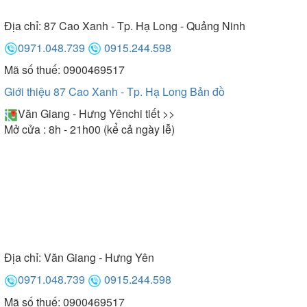
Địa chỉ:
87 Cao Xanh - Tp. Hạ Long - Quảng Ninh
0971.048.739
0915.244.598
Mã số thuế: 0900469517
Giới thiệu 87 Cao Xanh - Tp. Hạ Long
Bản đồ
Văn Giang - Hưng Yên
chi tiết >>
Mở cửa : 8h - 21h00 (kể cả ngày lễ)
Địa chỉ:
Văn Giang - Hưng Yên
0971.048.739
0915.244.598
Mã số thuế: 0900469517