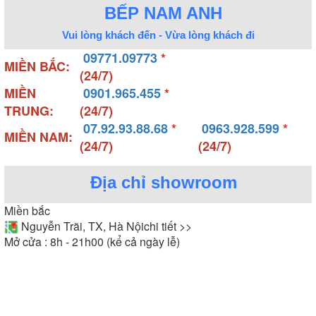
BẾP NAM ANH
Vui lòng khách đến - Vừa lòng khách đi
09771.09773
*
MIỀN BẮC:
(24/7)
MIỀN
0901.965.455
*
TRUNG:
(24/7)
07.92.93.88.68
*
0963.928.599
*
MIỀN NAM:
(24/7)
(24/7)
Địa chỉ showroom
Miền bắc
Nguyễn Trãi, TX, Hà Nội
chi tiết >>
Mở cửa : 8h - 21h00 (kể cả ngày lễ)