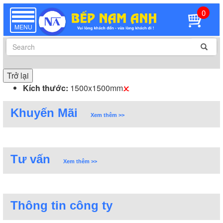
0
TOGGLE
NAVIGATION
MENU
Trở lại
Kích thước:
1500x1500mm
Khuyến Mãi
Xem thêm >>
Tư vấn
Xem thêm >>
Thông tin công ty