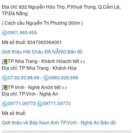
Địa chỉ:
632 Nguyễn Hữu Thọ, P.Khuê Trung, Q.Cẩm Lệ,
TP.Đà Nẵng
( Cách cầu Nguyễn Tri Phương 300m )
0901.965.455
Mã số thuế: 8347363364001
Giới thiệu Hải Châu ĐÀ NẴNG
Bản đồ
TP Nha Trang - Khánh Hòa
chi tiết >>
Địa chỉ:
TP Nha Trang - Khánh Hòa
07.92.93.88.68
-
0963.928.599
TP.Vinh - Nghệ An
chi tiết >>
Địa chỉ:
TP.Vinh - Nghệ An
09771.09773
09771.09773
Mã số thuế:
Giới thiệu về Bếp Nam Anh TP.Vinh - Nghệ An
Bản đồ