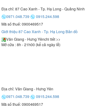
Địa chỉ:
87 Cao Xanh - Tp. Hạ Long - Quảng Ninh
0971.048.739
0915.244.598
Mã số thuế: 0900469517
Giới thiệu 87 Cao Xanh - Tp. Hạ Long
Bản đồ
Văn Giang - Hưng Yên
chi tiết >>
Mở cửa : 8h - 21h00 (kể cả ngày lễ)
Địa chỉ:
Văn Giang - Hưng Yên
0971.048.739
0915.244.598
Mã số thuế: 0900469517