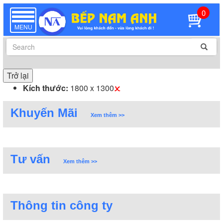
0
TOGGLE
NAVIGATION
MENU
Trở lại
Kích thước:
1800 x 1300
Khuyến Mãi
Xem thêm >>
Tư vấn
Xem thêm >>
Thông tin công ty