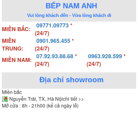
BẾP NAM ANH
Vui lòng khách đến - Vừa lòng khách đi
09771.09773
*
MIỀN BẮC:
(24/7)
MIỀN
0901.965.455
*
TRUNG:
(24/7)
07.92.93.88.68
*
0963.928.599
*
MIỀN NAM:
(24/7)
(24/7)
Địa chỉ showroom
Miền bắc
Nguyễn Trãi, TX, Hà Nội
chi tiết >>
Mở cửa : 8h - 21h00 (kể cả ngày lễ)