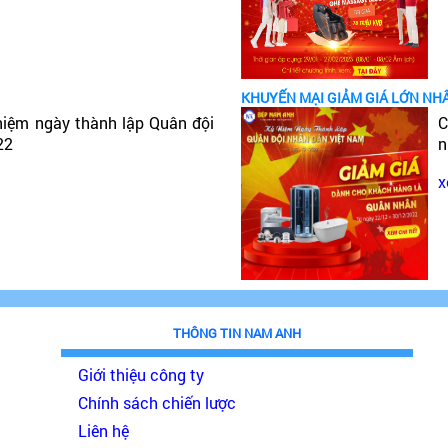
KHUYẾN MẠI GIẢM GIÁ LỚN NH
niệm ngày thành lập Quân đội
C
22
n
x
THÔNG TIN NAM ANH
Giới thiệu công ty
Chính sách chiến lược
Liên hệ