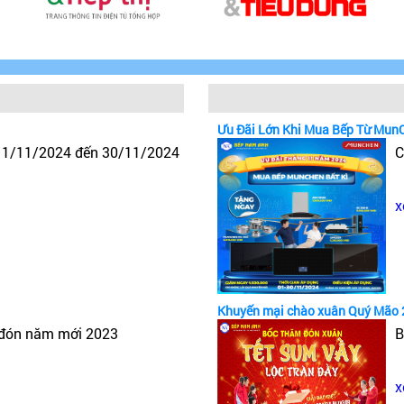
Ưu Đãi Lớn Khi Mua Bếp Từ Mun
y 1/11/2024 đến 30/11/2024
C
x
Khuyến mại chào xuân Quý Mão 
 đón năm mới 2023
B
x