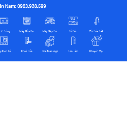
ền Nam: 0963.928.599
ò Vi Sóng
Máy Rửa Bát
Máy Sấy Bát
Tủ Bếp
Vòi Rửa Bát
ụ Kiện Tủ
Khoá Cửa
Ghế Massage
Sen Tắm
Khuyến Mại