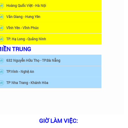
Hoàng Quốc Việt - Hà Nội
Văn Giang - Hưng Yên
Vĩnh Yên - Vĩnh Phúc
TP. Hạ Long - Quảng Ninh
IỀN TRUNG
632 Nguyễn Hữu Thọ - TP.Đà Nẵng
TP.Vinh - Nghệ An
TP Nha Trang - Khánh Hòa
GIỜ LÀM VIỆC: