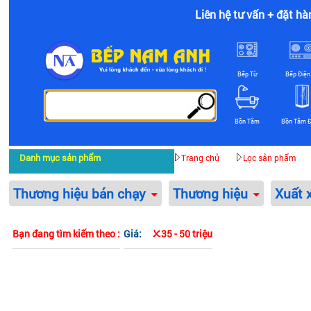
Liên hệ tư vấn + đặt hà
Bếp Từ
Bếp Điện
Bồn Tắm
Bồn Tắm 
Danh mục sản phẩm
Trang chủ
Lọc sản phẩm
Thương hiệu bán chạy
Thương hiệu
Xuất 
Bạn đang tìm kiếm theo :
Giá:
35 - 50 triệu