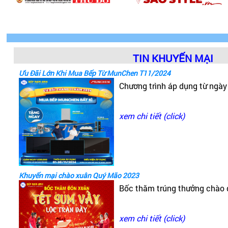
TIN KHUYẾN MẠI
Ưu Đãi Lớn Khi Mua Bếp Từ MunChen T11/2024
Chương trình áp dụng từ ngà
xem chi tiết (click)
Khuyến mại chào xuân Quý Mão 2023
Bốc thăm trúng thưởng chào
xem chi tiết (click)