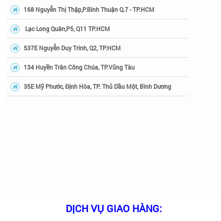
168 Nguyễn Thị Thập,P.Bình Thuận Q.7 - TP.HCM
Lạc Long Quân,P5, Q11 TP.HCM
537E Nguyễn Duy Trinh, Q2, TP.HCM
134 Huyền Trân Công Chúa, TP.Vũng Tàu
35E Mỹ Phước, Định Hòa, TP. Thủ Dầu Một, Bình Dương
DỊCH VỤ GIAO HÀNG: