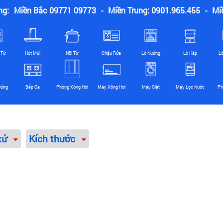
ng:
Miền Bắc 09771 09773
-
Miền Trung: 0901.965.455
-
Mi
 Từ
Hút Mùi
Nồi Từ
Chậu Rửa
Lò Nướng
Lò Hấp
L
Đứng
Bếp Ga
Phòng Xông Hơi
Máy Xông Hơi
Máy Giặt
Máy Lọc Nước
Ph
xứ
Kích thước