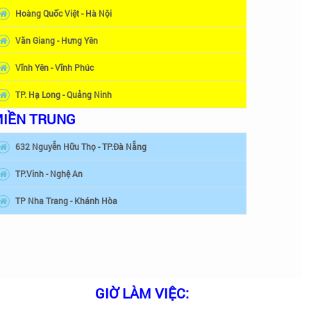
Hoàng Quốc Việt - Hà Nội
Văn Giang - Hưng Yên
Vĩnh Yên - Vĩnh Phúc
TP. Hạ Long - Quảng Ninh
IỀN TRUNG
632 Nguyễn Hữu Thọ - TP.Đà Nẵng
TP.Vinh - Nghệ An
TP Nha Trang - Khánh Hòa
GIỜ LÀM VIỆC: