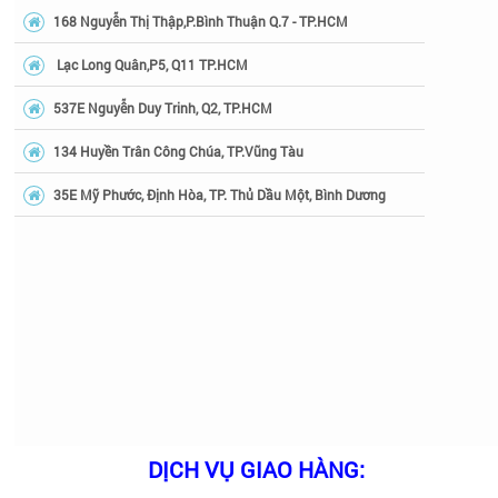
168 Nguyễn Thị Thập,P.Bình Thuận Q.7 - TP.HCM
Lạc Long Quân,P5, Q11 TP.HCM
537E Nguyễn Duy Trinh, Q2, TP.HCM
134 Huyền Trân Công Chúa, TP.Vũng Tàu
35E Mỹ Phước, Định Hòa, TP. Thủ Dầu Một, Bình Dương
DỊCH VỤ GIAO HÀNG: