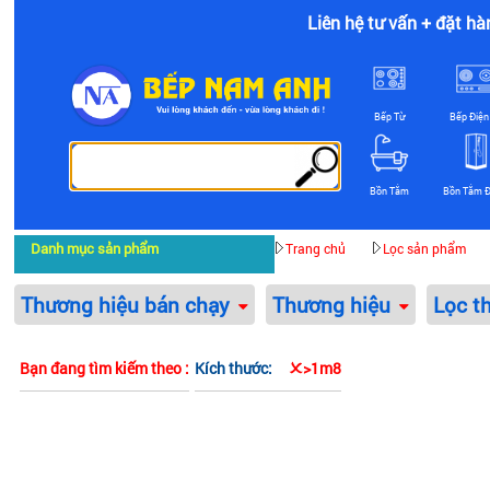
Liên hệ tư vấn + đặt hà
Bếp Từ
Bếp Điện
Bồn Tắm
Bồn Tắm 
Danh mục sản phẩm
Trang chủ
Lọc sản phẩm
Thương hiệu bán chạy
Thương hiệu
Lọc t
Bạn đang tìm kiếm theo :
Kích thước:
>1m8