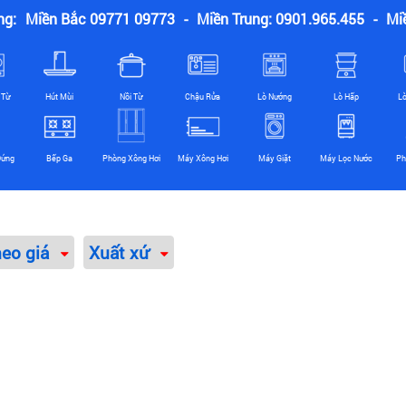
ng:
Miền Bắc 09771 09773
-
Miền Trung: 0901.965.455
-
Mi
 Từ
Hút Mùi
Nồi Từ
Chậu Rửa
Lò Nướng
Lò Hấp
L
Đứng
Bếp Ga
Phòng Xông Hơi
Máy Xông Hơi
Máy Giặt
Máy Lọc Nước
Ph
heo giá
Xuất xứ