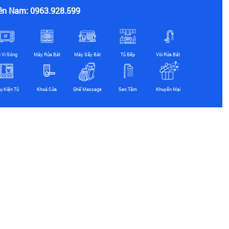
ền Nam: 0963.928.599
ò Vi Sóng
Máy Rửa Bát
Máy Sấy Bát
Tủ Bếp
Vòi Rửa Bát
ụ Kiện Tủ
Khoá Cửa
Ghế Massage
Sen Tắm
Khuyến Mại