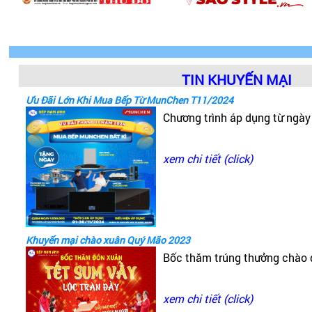
TIN KHUYẾN MẠI
Ưu Đãi Lớn Khi Mua Bếp Từ MunChen T11/2024
Chương trình áp dụng từ ngà
xem chi tiết (click)
Khuyến mại chào xuân Quý Mão 2023
Bốc thăm trúng thưởng chào
xem chi tiết (click)