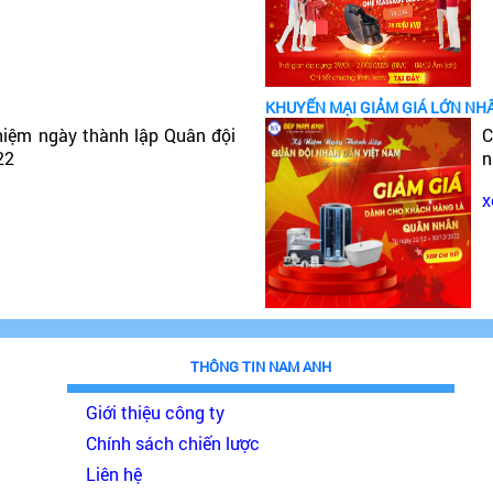
KHUYẾN MẠI GIẢM GIÁ LỚN NH
niệm ngày thành lập Quân đội
C
22
n
x
THÔNG TIN NAM ANH
Giới thiệu công ty
Chính sách chiến lược
Liên hệ