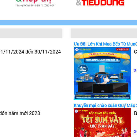
Ưu Đãi Lớn Khi Mua Bếp Từ Mun
y 1/11/2024 đến 30/11/2024
C
x
Khuyến mại chào xuân Quý Mão 
 đón năm mới 2023
B
x