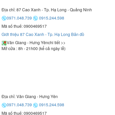
Địa chỉ:
87 Cao Xanh - Tp. Hạ Long - Quảng Ninh
0971.048.739
0915.244.598
Mã số thuế: 0900469517
Giới thiệu 87 Cao Xanh - Tp. Hạ Long
Bản đồ
Văn Giang - Hưng Yên
chi tiết >>
Mở cửa : 8h - 21h00 (kể cả ngày lễ)
Địa chỉ:
Văn Giang - Hưng Yên
0971.048.739
0915.244.598
Mã số thuế: 0900469517