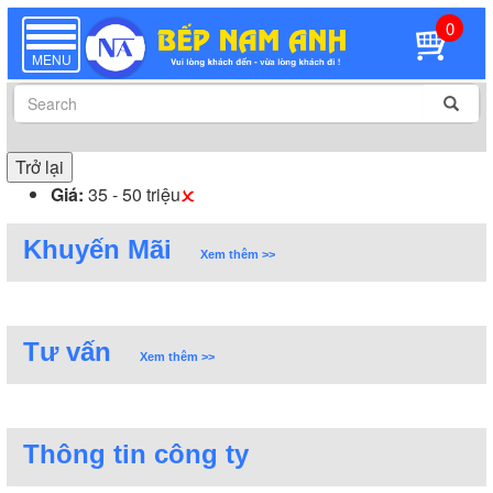
0
TOGGLE
NAVIGATION
MENU
Trở lại
Giá:
35 - 50 triệu
Khuyến Mãi
Xem thêm >>
Tư vấn
Xem thêm >>
Thông tin công ty