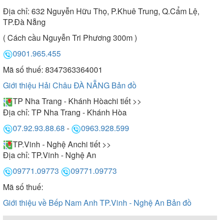
Địa chỉ:
632 Nguyễn Hữu Thọ, P.Khuê Trung, Q.Cẩm Lệ,
TP.Đà Nẵng
( Cách cầu Nguyễn Tri Phương 300m )
0901.965.455
Mã số thuế: 8347363364001
Giới thiệu Hải Châu ĐÀ NẴNG
Bản đồ
TP Nha Trang - Khánh Hòa
chi tiết >>
Địa chỉ:
TP Nha Trang - Khánh Hòa
07.92.93.88.68
-
0963.928.599
TP.Vinh - Nghệ An
chi tiết >>
Địa chỉ:
TP.Vinh - Nghệ An
09771.09773
09771.09773
Mã số thuế:
Giới thiệu về Bếp Nam Anh TP.Vinh - Nghệ An
Bản đồ