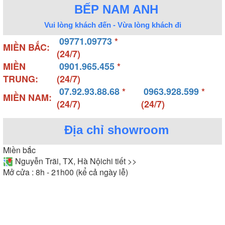
BẾP NAM ANH
Vui lòng khách đến - Vừa lòng khách đi
09771.09773
*
MIỀN BẮC:
(24/7)
MIỀN
0901.965.455
*
TRUNG:
(24/7)
07.92.93.88.68
*
0963.928.599
*
MIỀN NAM:
(24/7)
(24/7)
Địa chỉ showroom
Miền bắc
Nguyễn Trãi, TX, Hà Nội
chi tiết >>
Mở cửa : 8h - 21h00 (kể cả ngày lễ)