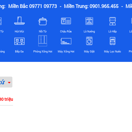
ng:
Miền Bắc 09771 09773
-
Miền Trung: 0901.965.455
-
Mi
 Từ
Hút Mùi
Nồi Từ
Chậu Rửa
Lò Nướng
Lò Hấp
L
Đứng
Bếp Ga
Phòng Xông Hơi
Máy Xông Hơi
Máy Giặt
Máy Lọc Nước
Ph
xứ
80 triệu