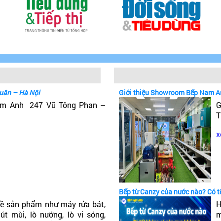
uân – Hà Nội
Giới thiệu Showroom Bếp Nam A
Nam Anh 247 Vũ Tông Phan –
G
T
x
Bếp từ Canzy của nước nào? Có 
ề sản phẩm như máy rửa bát,
H
t mùi, lò nướng, lò vi sóng,
m