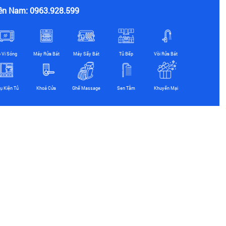
ền Nam: 0963.928.599
ò Vi Sóng
Máy Rửa Bát
Máy Sấy Bát
Tủ Bếp
Vòi Rửa Bát
ụ Kiện Tủ
Khoá Cửa
Ghế Massage
Sen Tắm
Khuyến Mại