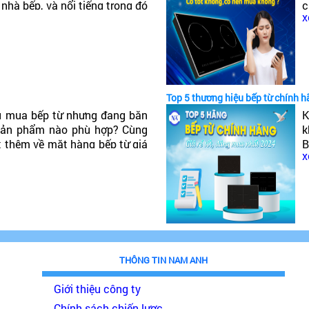
 nhà bếp, và nổi tiếng trong đó
c
x
ếp từ Canzy của nước nào? Có
c
t
Top 5 thương hiệu bếp từ chính h
u mua bếp từ nhưng đang băn
K
 sản phẩm nào phù hợp? Cùng
k
t thêm về mặt hàng bếp từ giá
B
x
đáng mua nhất 2024!
p
THÔNG TIN NAM ANH
Giới thiệu công ty
Chính sách chiến lược