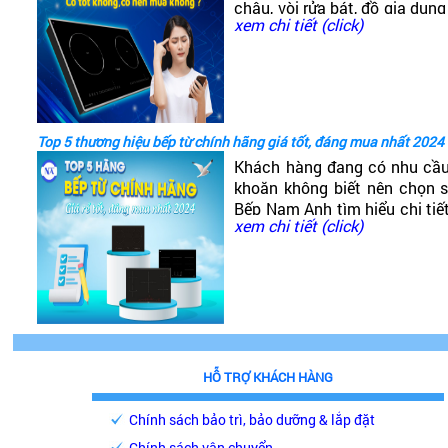
chậu, vòi rửa bát, đồ gia dụng
xem chi tiết (click)
có dòng bếp từ Canzy. Vậy B
tốt không?
Top 5 thương hiệu bếp từ chính hãng giá tốt, đáng mua nhất 2024
Khách hàng đang có nhu cầ
khoăn không biết nên chọn
Bếp Nam Anh tìm hiểu chi tiế
xem chi tiết (click)
phải chăng, chất lượng cao, 
HỖ TRỢ KHÁCH HÀNG
Chính sách bảo trì, bảo dưỡng & lắp đặt
Chính sách vận chuyển