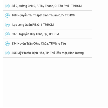
Số 2, đường CN10, P. Tây Thạnh, Q. Tân Phú - TP.HCM
168 Nguyễn Thị Thập,P.Bình Thuận Q.7 - TP.HCM
Lạc Long Quân,P5, Q11 TP.HCM
537E Nguyễn Duy Trinh, Q2, TP.HCM
134 Huyền Trân Công Chúa, TP.Vũng Tàu
35E Mỹ Phước, Định Hòa, TP. Thủ Dầu Một, Bình Dương