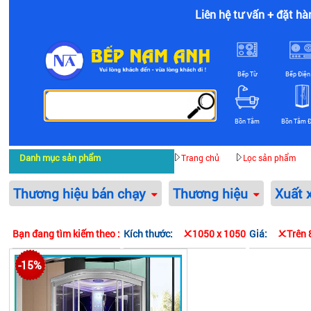
Liên hệ tư vấn + đặt hà
Bếp Từ
Bếp Điện
Bồn Tắm
Bồn Tắm 
Danh mục sản phẩm
Trang chủ
Lọc sản phẩm
Thương hiệu bán chạy
Thương hiệu
Xuất 
Bạn đang tìm kiếm theo :
Kích thước:
1050 x 1050
Giá:
Trên 
-15%