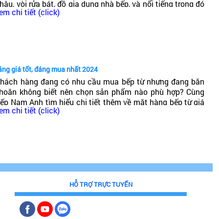
hậu, vòi rửa bát, đồ gia dụng nhà bếp, và nổi tiếng trong đó
em chi tiết (click)
ó dòng bếp từ Canzy. Vậy Bếp từ Canzy của nước nào? Có
ốt không?
ãng giá tốt, đáng mua nhất 2024
hách hàng đang có nhu cầu mua bếp từ nhưng đang băn
hoăn không biết nên chọn sản phẩm nào phù hợp? Cùng
ếp Nam Anh tìm hiểu chi tiết thêm về mặt hàng bếp từ giá
em chi tiết (click)
hải chăng, chất lượng cao, đáng mua nhất 2024!
HỖ TRỢ TRỰC TUYẾN