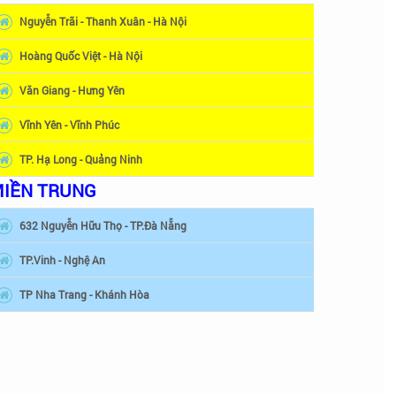
Nguyễn Trãi - Thanh Xuân - Hà Nội
Hoàng Quốc Việt - Hà Nội
Văn Giang - Hưng Yên
Vĩnh Yên - Vĩnh Phúc
TP. Hạ Long - Quảng Ninh
IỀN TRUNG
632 Nguyễn Hữu Thọ - TP.Đà Nẵng
TP.Vinh - Nghệ An
TP Nha Trang - Khánh Hòa