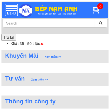
0
TOGGLE
NAVIGATION
MENU
Trở lại
Giá:
35 - 50 triệu
Khuyến Mãi
Xem thêm >>
Tư vấn
Xem thêm >>
Thông tin công ty