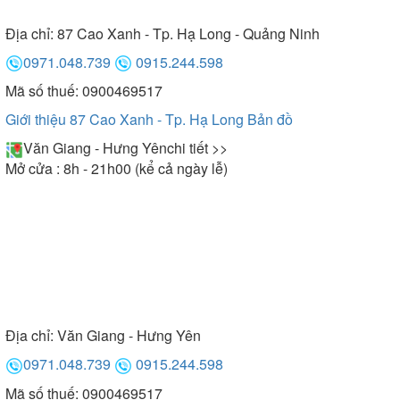
Địa chỉ:
87 Cao Xanh - Tp. Hạ Long - Quảng Ninh
0971.048.739
0915.244.598
Mã số thuế: 0900469517
Giới thiệu 87 Cao Xanh - Tp. Hạ Long
Bản đồ
Văn Giang - Hưng Yên
chi tiết >>
Mở cửa : 8h - 21h00 (kể cả ngày lễ)
Địa chỉ:
Văn Giang - Hưng Yên
0971.048.739
0915.244.598
Mã số thuế: 0900469517