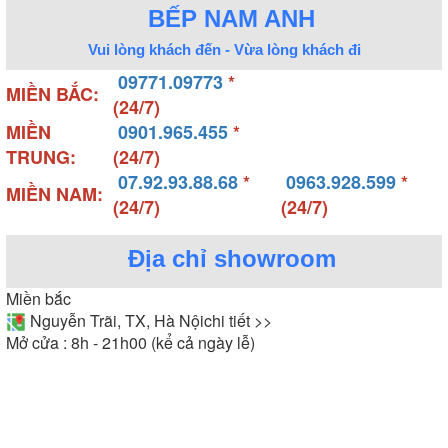
BẾP NAM ANH
Vui lòng khách đến - Vừa lòng khách đi
09771.09773
*
MIỀN BẮC:
(24/7)
MIỀN
0901.965.455
*
TRUNG:
(24/7)
07.92.93.88.68
*
0963.928.599
*
MIỀN NAM:
(24/7)
(24/7)
Địa chỉ showroom
Miền bắc
Nguyễn Trãi, TX, Hà Nội
chi tiết >>
Mở cửa : 8h - 21h00 (kể cả ngày lễ)