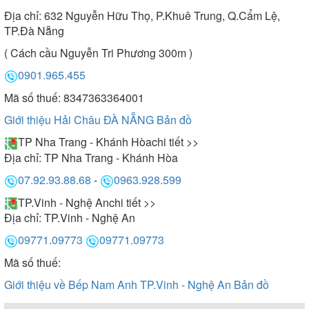
Địa chỉ:
632 Nguyễn Hữu Thọ, P.Khuê Trung, Q.Cẩm Lệ,
TP.Đà Nẵng
( Cách cầu Nguyễn Tri Phương 300m )
0901.965.455
Mã số thuế: 8347363364001
Giới thiệu Hải Châu ĐÀ NẴNG
Bản đồ
TP Nha Trang - Khánh Hòa
chi tiết >>
Địa chỉ:
TP Nha Trang - Khánh Hòa
07.92.93.88.68
-
0963.928.599
TP.Vinh - Nghệ An
chi tiết >>
Địa chỉ:
TP.Vinh - Nghệ An
09771.09773
09771.09773
Mã số thuế:
Giới thiệu về Bếp Nam Anh TP.Vinh - Nghệ An
Bản đồ