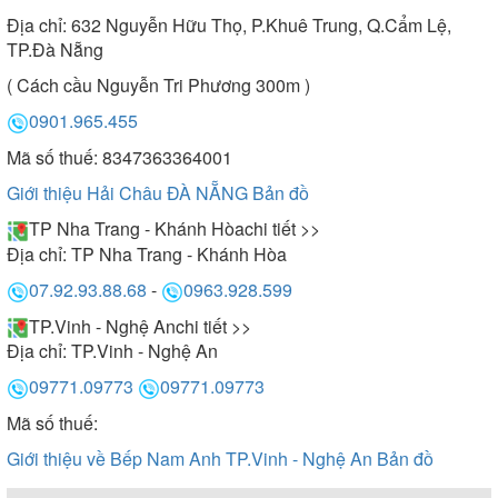
Địa chỉ:
632 Nguyễn Hữu Thọ, P.Khuê Trung, Q.Cẩm Lệ,
TP.Đà Nẵng
( Cách cầu Nguyễn Tri Phương 300m )
0901.965.455
Mã số thuế: 8347363364001
Giới thiệu Hải Châu ĐÀ NẴNG
Bản đồ
TP Nha Trang - Khánh Hòa
chi tiết >>
Địa chỉ:
TP Nha Trang - Khánh Hòa
07.92.93.88.68
-
0963.928.599
TP.Vinh - Nghệ An
chi tiết >>
Địa chỉ:
TP.Vinh - Nghệ An
09771.09773
09771.09773
Mã số thuế:
Giới thiệu về Bếp Nam Anh TP.Vinh - Nghệ An
Bản đồ