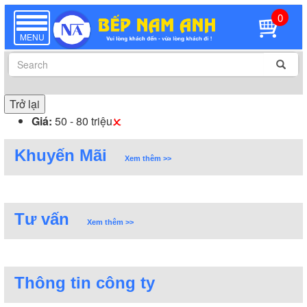
0
TOGGLE
NAVIGATION
MENU
Trở lại
Giá:
50 - 80 triệu
Khuyến Mãi
Xem thêm >>
Tư vấn
Xem thêm >>
Thông tin công ty