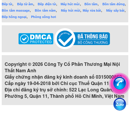
,
,
,
,
,
,
Bếp từ
Bếp từ âm
Bếp điện từ
Máy hút mùi
Bồn tắm
Bồn tắm đứng
,
,
,
,
,
Bồn tắm massage
Bồn tắm nằm
Máy hút mùi
Máy rửa bát
Máy sấy bát
,
Bếp hồng ngoại
Phòng xông hơi
Copyright © 2026 Công Ty Cổ Phần Thương Mại Nội
Thất Nam Anh
Giấy chứng nhận đăng ký kinh doanh số 0315000860
Cấp ngày 19-04-2018 bởi Chi cục Thuế Quận 11
Địa chỉ đăng ký trụ sở chính: 522 Lạc Long Quân,
Phường 5, Quận 11, Thành phố Hồ Chí Minh, Việt Nam