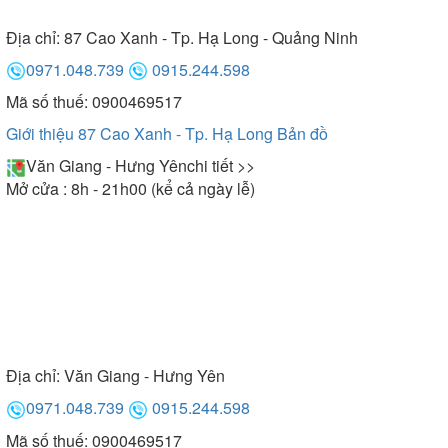
Địa chỉ:
87 Cao Xanh - Tp. Hạ Long - Quảng Ninh
0971.048.739
0915.244.598
Mã số thuế: 0900469517
Giới thiệu 87 Cao Xanh - Tp. Hạ Long
Bản đồ
Văn Giang - Hưng Yên
chi tiết >>
Mở cửa : 8h - 21h00 (kể cả ngày lễ)
Địa chỉ:
Văn Giang - Hưng Yên
0971.048.739
0915.244.598
Mã số thuế: 0900469517