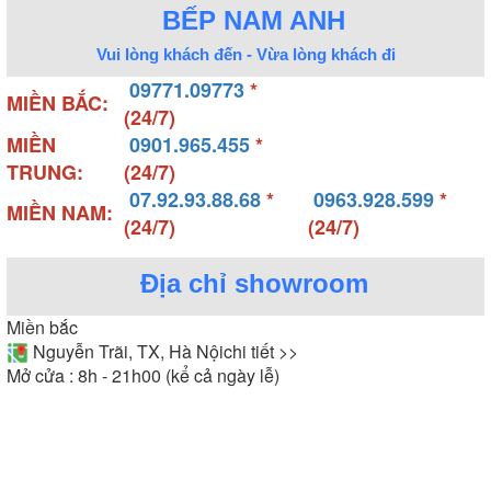
BẾP NAM ANH
Vui lòng khách đến - Vừa lòng khách đi
09771.09773
*
MIỀN BẮC:
(24/7)
MIỀN
0901.965.455
*
TRUNG:
(24/7)
07.92.93.88.68
*
0963.928.599
*
MIỀN NAM:
(24/7)
(24/7)
Địa chỉ showroom
Miền bắc
Nguyễn Trãi, TX, Hà Nội
chi tiết >>
Mở cửa : 8h - 21h00 (kể cả ngày lễ)