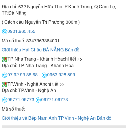
Địa chỉ:
632 Nguyễn Hữu Thọ, P.Khuê Trung, Q.Cẩm Lệ,
TP.Đà Nẵng
( Cách cầu Nguyễn Tri Phương 300m )
0901.965.455
Mã số thuế: 8347363364001
Giới thiệu Hải Châu ĐÀ NẴNG
Bản đồ
TP Nha Trang - Khánh Hòa
chi tiết >>
Địa chỉ:
TP Nha Trang - Khánh Hòa
07.92.93.88.68
-
0963.928.599
TP.Vinh - Nghệ An
chi tiết >>
Địa chỉ:
TP.Vinh - Nghệ An
09771.09773
09771.09773
Mã số thuế:
Giới thiệu về Bếp Nam Anh TP.Vinh - Nghệ An
Bản đồ