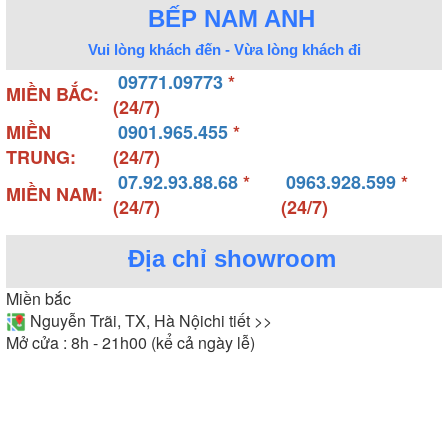
BẾP NAM ANH
Vui lòng khách đến - Vừa lòng khách đi
09771.09773
*
MIỀN BẮC:
(24/7)
MIỀN
0901.965.455
*
TRUNG:
(24/7)
07.92.93.88.68
*
0963.928.599
*
MIỀN NAM:
(24/7)
(24/7)
Địa chỉ showroom
Miền bắc
Nguyễn Trãi, TX, Hà Nội
chi tiết >>
Mở cửa : 8h - 21h00 (kể cả ngày lễ)