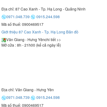
Địa chỉ:
87 Cao Xanh - Tp. Hạ Long - Quảng Ninh
0971.048.739
0915.244.598
Mã số thuế: 0900469517
Giới thiệu 87 Cao Xanh - Tp. Hạ Long
Bản đồ
Văn Giang - Hưng Yên
chi tiết >>
Mở cửa : 8h - 21h00 (kể cả ngày lễ)
Địa chỉ:
Văn Giang - Hưng Yên
0971.048.739
0915.244.598
Mã số thuế: 0900469517