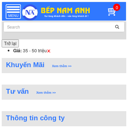
0
TOGGLE
NAVIGATION
MENU
Trở lại
Giá:
35 - 50 triệu
Khuyến Mãi
Xem thêm >>
Tư vấn
Xem thêm >>
Thông tin công ty