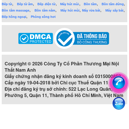
,
,
,
,
,
,
Bếp từ
Bếp từ âm
Bếp điện từ
Máy hút mùi
Bồn tắm
Bồn tắm đứng
,
,
,
,
,
Bồn tắm massage
Bồn tắm nằm
Máy hút mùi
Máy rửa bát
Máy sấy bát
,
Bếp hồng ngoại
Phòng xông hơi
Copyright © 2026 Công Ty Cổ Phần Thương Mại Nội
Thất Nam Anh
Giấy chứng nhận đăng ký kinh doanh số 0315000860
Cấp ngày 19-04-2018 bởi Chi cục Thuế Quận 11
Địa chỉ đăng ký trụ sở chính: 522 Lạc Long Quân,
Phường 5, Quận 11, Thành phố Hồ Chí Minh, Việt Nam