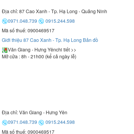
Địa chỉ:
87 Cao Xanh - Tp. Hạ Long - Quảng Ninh
0971.048.739
0915.244.598
Mã số thuế: 0900469517
Giới thiệu 87 Cao Xanh - Tp. Hạ Long
Bản đồ
Văn Giang - Hưng Yên
chi tiết >>
Mở cửa : 8h - 21h00 (kể cả ngày lễ)
Địa chỉ:
Văn Giang - Hưng Yên
0971.048.739
0915.244.598
Mã số thuế: 0900469517