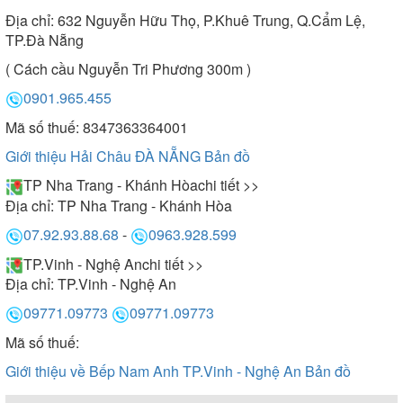
Địa chỉ:
632 Nguyễn Hữu Thọ, P.Khuê Trung, Q.Cẩm Lệ,
TP.Đà Nẵng
( Cách cầu Nguyễn Tri Phương 300m )
0901.965.455
Mã số thuế: 8347363364001
Giới thiệu Hải Châu ĐÀ NẴNG
Bản đồ
TP Nha Trang - Khánh Hòa
chi tiết >>
Địa chỉ:
TP Nha Trang - Khánh Hòa
07.92.93.88.68
-
0963.928.599
TP.Vinh - Nghệ An
chi tiết >>
Địa chỉ:
TP.Vinh - Nghệ An
09771.09773
09771.09773
Mã số thuế:
Giới thiệu về Bếp Nam Anh TP.Vinh - Nghệ An
Bản đồ