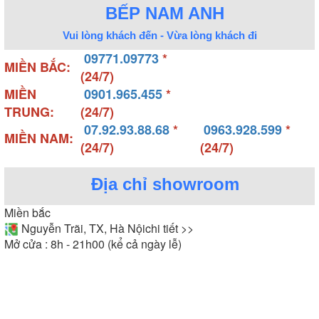
BẾP NAM ANH
Vui lòng khách đến - Vừa lòng khách đi
09771.09773
*
MIỀN BẮC:
(24/7)
MIỀN
0901.965.455
*
TRUNG:
(24/7)
07.92.93.88.68
*
0963.928.599
*
MIỀN NAM:
(24/7)
(24/7)
Địa chỉ showroom
Miền bắc
Nguyễn Trãi, TX, Hà Nội
chi tiết >>
Mở cửa : 8h - 21h00 (kể cả ngày lễ)