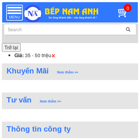
0
TOGGLE
NAVIGATION
MENU
Trở lại
Giá:
35 - 50 triệu
Khuyến Mãi
Xem thêm >>
Tư vấn
Xem thêm >>
Thông tin công ty