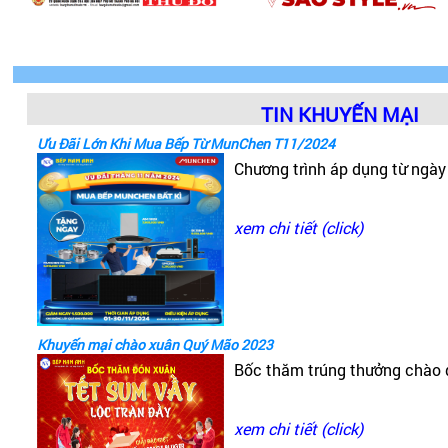
TIN KHUYẾN MẠI
Ưu Đãi Lớn Khi Mua Bếp Từ MunChen T11/2024
Chương trình áp dụng từ ngà
xem chi tiết (click)
Khuyến mại chào xuân Quý Mão 2023
Bốc thăm trúng thưởng chào
xem chi tiết (click)