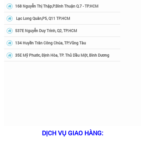
168 Nguyễn Thị Thập,P.Bình Thuận Q.7 - TP.HCM
Lạc Long Quân,P5, Q11 TP.HCM
537E Nguyễn Duy Trinh, Q2, TP.HCM
134 Huyền Trân Công Chúa, TP.Vũng Tàu
35E Mỹ Phước, Định Hòa, TP. Thủ Dầu Một, Bình Dương
DỊCH VỤ GIAO HÀNG: