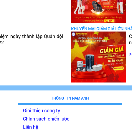
KHUYẾN MẠI GIẢM GIÁ LỚN NH
niệm ngày thành lập Quân đội
C
22
n
x
THÔNG TIN NAM ANH
Giới thiệu công ty
Chính sách chiến lược
Liên hệ