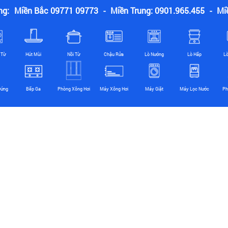
ng:
Miền Bắc 09771 09773
-
Miền Trung: 0901.965.455
-
Mi
 Từ
Hút Mùi
Nồi Từ
Chậu Rửa
Lò Nướng
Lò Hấp
L
Đứng
Bếp Ga
Phòng Xông Hơi
Máy Xông Hơi
Máy Giặt
Máy Lọc Nước
Ph