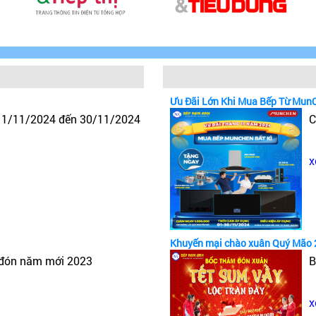
Ưu Đãi Lớn Khi Mua Bếp Từ Mun
y 1/11/2024 đến 30/11/2024
C
x
Khuyến mại chào xuân Quý Mão 
 đón năm mới 2023
B
x