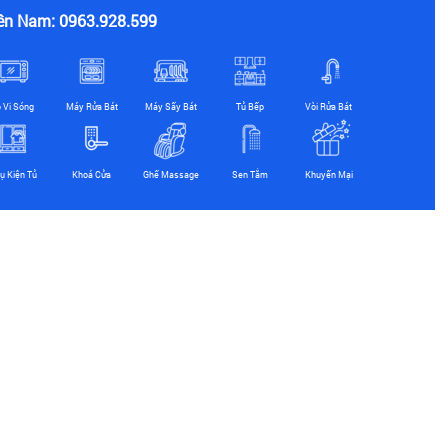
ền Nam: 0963.928.599
ò Vi Sóng
Máy Rửa Bát
Máy Sấy Bát
Tủ Bếp
Vòi Rửa Bát
ụ Kiện Tủ
Khoá Cửa
Ghế Massage
Sen Tắm
Khuyến Mại