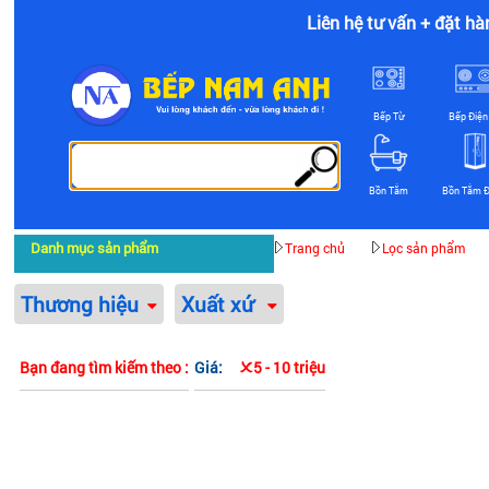
Liên hệ tư vấn + đặt hà
Bếp Từ
Bếp Điện
Bồn Tắm
Bồn Tắm 
Danh mục sản phẩm
Trang chủ
Lọc sản phẩm
Thương hiệu
Xuất xứ
Bạn đang tìm kiếm theo :
Giá:
5 - 10 triệu