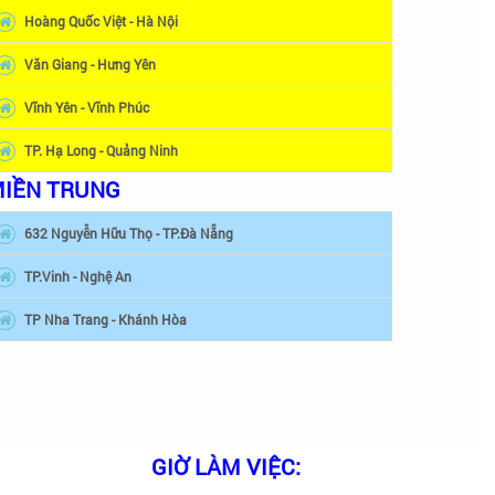
Hoàng Quốc Việt - Hà Nội
Văn Giang - Hưng Yên
Vĩnh Yên - Vĩnh Phúc
TP. Hạ Long - Quảng Ninh
IỀN TRUNG
632 Nguyễn Hữu Thọ - TP.Đà Nẵng
TP.Vinh - Nghệ An
TP Nha Trang - Khánh Hòa
GIỜ LÀM VIỆC: