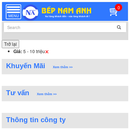
0
TOGGLE
NAVIGATION
MENU
Trở lại
Giá:
5 - 10 triệu
Khuyến Mãi
Xem thêm >>
Tư vấn
Xem thêm >>
Thông tin công ty