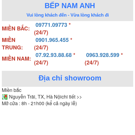
BẾP NAM ANH
Vui lòng khách đến - Vừa lòng khách đi
09771.09773
*
MIỀN BẮC:
(24/7)
MIỀN
0901.965.455
*
TRUNG:
(24/7)
07.92.93.88.68
*
0963.928.599
*
MIỀN NAM:
(24/7)
(24/7)
Địa chỉ showroom
Miền bắc
Nguyễn Trãi, TX, Hà Nội
chi tiết >>
Mở cửa : 8h - 21h00 (kể cả ngày lễ)