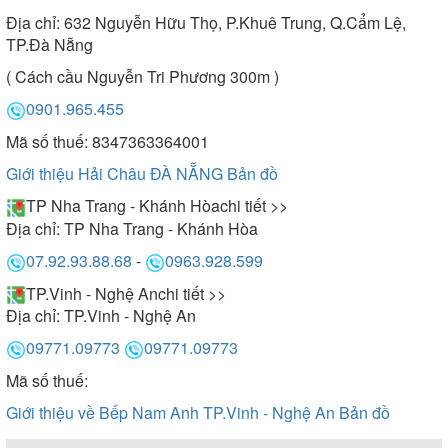
Địa chỉ:
632 Nguyễn Hữu Thọ, P.Khuê Trung, Q.Cẩm Lệ,
TP.Đà Nẵng
( Cách cầu Nguyễn Tri Phương 300m )
0901.965.455
Mã số thuế: 8347363364001
Giới thiệu Hải Châu ĐÀ NẴNG
Bản đồ
TP Nha Trang - Khánh Hòa
chi tiết >>
Địa chỉ:
TP Nha Trang - Khánh Hòa
07.92.93.88.68
-
0963.928.599
TP.Vinh - Nghệ An
chi tiết >>
Địa chỉ:
TP.Vinh - Nghệ An
09771.09773
09771.09773
Mã số thuế:
Giới thiệu về Bếp Nam Anh TP.Vinh - Nghệ An
Bản đồ