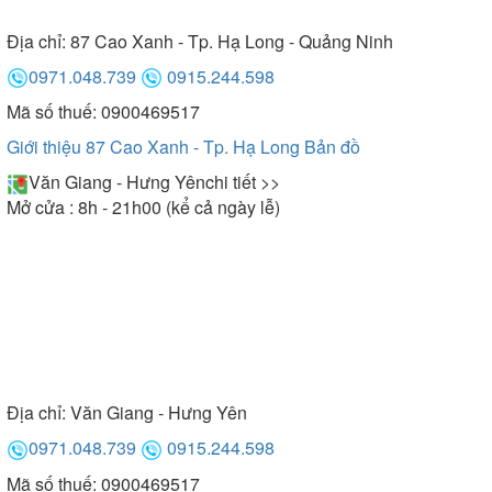
Địa chỉ:
87 Cao Xanh - Tp. Hạ Long - Quảng Ninh
0971.048.739
0915.244.598
Mã số thuế: 0900469517
Giới thiệu 87 Cao Xanh - Tp. Hạ Long
Bản đồ
Văn Giang - Hưng Yên
chi tiết >>
Mở cửa : 8h - 21h00 (kể cả ngày lễ)
Địa chỉ:
Văn Giang - Hưng Yên
0971.048.739
0915.244.598
Mã số thuế: 0900469517