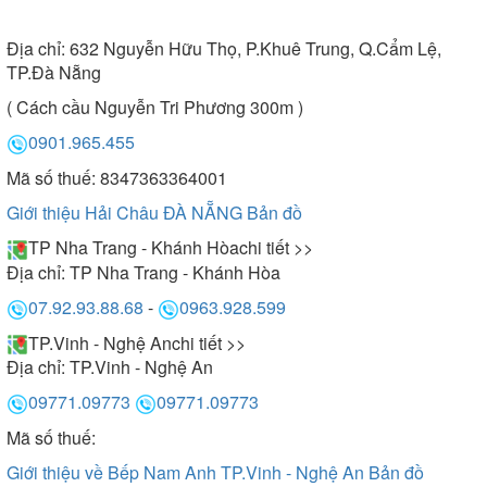
Địa chỉ:
632 Nguyễn Hữu Thọ, P.Khuê Trung, Q.Cẩm Lệ,
TP.Đà Nẵng
( Cách cầu Nguyễn Tri Phương 300m )
0901.965.455
Mã số thuế: 8347363364001
Giới thiệu Hải Châu ĐÀ NẴNG
Bản đồ
TP Nha Trang - Khánh Hòa
chi tiết >>
Địa chỉ:
TP Nha Trang - Khánh Hòa
07.92.93.88.68
-
0963.928.599
TP.Vinh - Nghệ An
chi tiết >>
Địa chỉ:
TP.Vinh - Nghệ An
09771.09773
09771.09773
Mã số thuế:
Giới thiệu về Bếp Nam Anh TP.Vinh - Nghệ An
Bản đồ