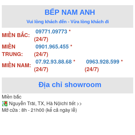
BẾP NAM ANH
Vui lòng khách đến - Vừa lòng khách đi
09771.09773
*
MIỀN BẮC:
(24/7)
MIỀN
0901.965.455
*
TRUNG:
(24/7)
07.92.93.88.68
*
0963.928.599
*
MIỀN NAM:
(24/7)
(24/7)
Địa chỉ showroom
Miền bắc
Nguyễn Trãi, TX, Hà Nội
chi tiết >>
Mở cửa : 8h - 21h00 (kể cả ngày lễ)