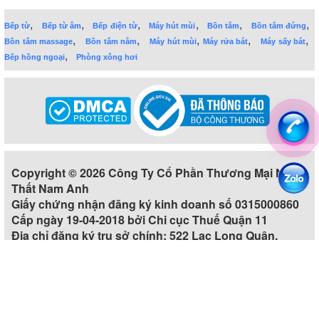
,
,
,
,
,
,
Bếp từ
Bếp từ âm
Bếp điện từ
Máy hút mùi
Bồn tắm
Bồn tắm đứng
,
,
,
,
,
Bồn tắm massage
Bồn tắm nằm
Máy hút mùi
Máy rửa bát
Máy sấy bát
,
Bếp hồng ngoại
Phòng xông hơi
Copyright © 2026 Công Ty Cổ Phần Thương Mại Nội
Thất Nam Anh
Giấy chứng nhận đăng ký kinh doanh số 0315000860
Cấp ngày 19-04-2018 bởi Chi cục Thuế Quận 11
Địa chỉ đăng ký trụ sở chính: 522 Lạc Long Quân,
Phường 5, Quận 11, Thành phố Hồ Chí Minh, Việt Nam