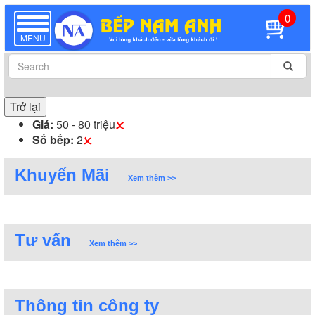
0
TOGGLE
NAVIGATION
MENU
Trở lại
Giá:
50 - 80 triệu
Số bếp:
2
Khuyến Mãi
Xem thêm >>
Tư vấn
Xem thêm >>
Thông tin công ty