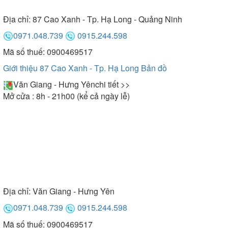
Địa chỉ:
87 Cao Xanh - Tp. Hạ Long - Quảng Ninh
0971.048.739
0915.244.598
Mã số thuế: 0900469517
Giới thiệu 87 Cao Xanh - Tp. Hạ Long
Bản đồ
Văn Giang - Hưng Yên
chi tiết >>
Mở cửa : 8h - 21h00 (kể cả ngày lễ)
Địa chỉ:
Văn Giang - Hưng Yên
0971.048.739
0915.244.598
Mã số thuế: 0900469517