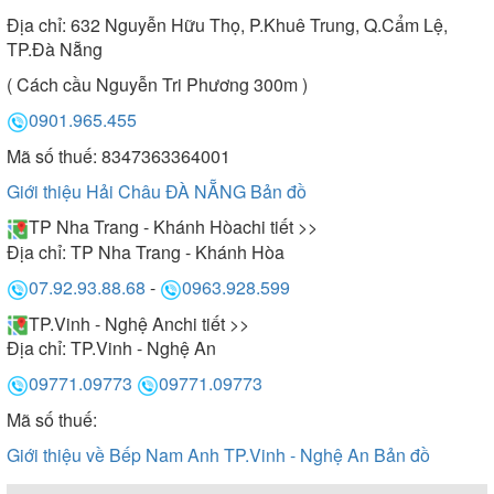
Địa chỉ:
632 Nguyễn Hữu Thọ, P.Khuê Trung, Q.Cẩm Lệ,
TP.Đà Nẵng
( Cách cầu Nguyễn Tri Phương 300m )
0901.965.455
Mã số thuế: 8347363364001
Giới thiệu Hải Châu ĐÀ NẴNG
Bản đồ
TP Nha Trang - Khánh Hòa
chi tiết >>
Địa chỉ:
TP Nha Trang - Khánh Hòa
07.92.93.88.68
-
0963.928.599
TP.Vinh - Nghệ An
chi tiết >>
Địa chỉ:
TP.Vinh - Nghệ An
09771.09773
09771.09773
Mã số thuế:
Giới thiệu về Bếp Nam Anh TP.Vinh - Nghệ An
Bản đồ