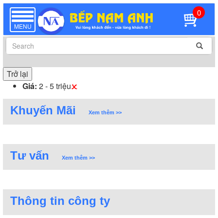
0
TOGGLE
NAVIGATION
MENU
Trở lại
Giá:
2 - 5 triệu
Khuyến Mãi
Xem thêm >>
Tư vấn
Xem thêm >>
Thông tin công ty