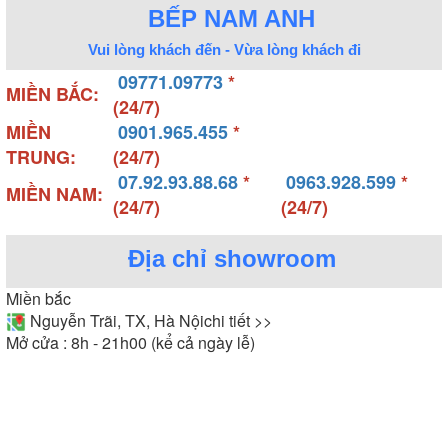
BẾP NAM ANH
Vui lòng khách đến - Vừa lòng khách đi
09771.09773
*
MIỀN BẮC:
(24/7)
MIỀN
0901.965.455
*
TRUNG:
(24/7)
07.92.93.88.68
*
0963.928.599
*
MIỀN NAM:
(24/7)
(24/7)
Địa chỉ showroom
Miền bắc
Nguyễn Trãi, TX, Hà Nội
chi tiết >>
Mở cửa : 8h - 21h00 (kể cả ngày lễ)