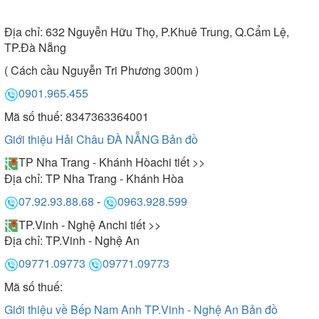
Địa chỉ:
632 Nguyễn Hữu Thọ, P.Khuê Trung, Q.Cẩm Lệ,
TP.Đà Nẵng
( Cách cầu Nguyễn Tri Phương 300m )
0901.965.455
Mã số thuế: 8347363364001
Giới thiệu Hải Châu ĐÀ NẴNG
Bản đồ
TP Nha Trang - Khánh Hòa
chi tiết >>
Địa chỉ:
TP Nha Trang - Khánh Hòa
07.92.93.88.68
-
0963.928.599
TP.Vinh - Nghệ An
chi tiết >>
Địa chỉ:
TP.Vinh - Nghệ An
09771.09773
09771.09773
Mã số thuế:
Giới thiệu về Bếp Nam Anh TP.Vinh - Nghệ An
Bản đồ