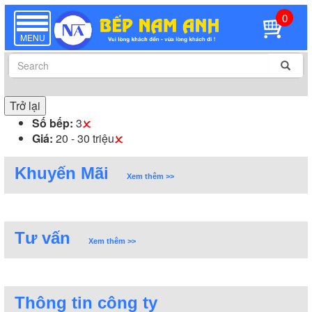
0
TOGGLE
NAVIGATION
MENU
Trở lại
Số bếp:
3
Giá:
20 - 30 triệu
Khuyến Mãi
Xem thêm >>
Tư vấn
Xem thêm >>
Thông tin công ty