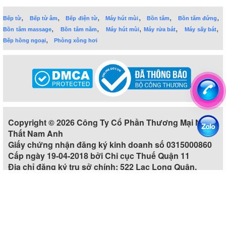
,
,
,
,
,
,
Bếp từ
Bếp từ âm
Bếp điện từ
Máy hút mùi
Bồn tắm
Bồn tắm đứng
,
,
,
,
,
Bồn tắm massage
Bồn tắm nằm
Máy hút mùi
Máy rửa bát
Máy sấy bát
,
Bếp hồng ngoại
Phòng xông hơi
Copyright © 2026 Công Ty Cổ Phần Thương Mại Nội
Thất Nam Anh
Giấy chứng nhận đăng ký kinh doanh số 0315000860
Cấp ngày 19-04-2018 bởi Chi cục Thuế Quận 11
Địa chỉ đăng ký trụ sở chính: 522 Lạc Long Quân,
Phường 5, Quận 11, Thành phố Hồ Chí Minh, Việt Nam