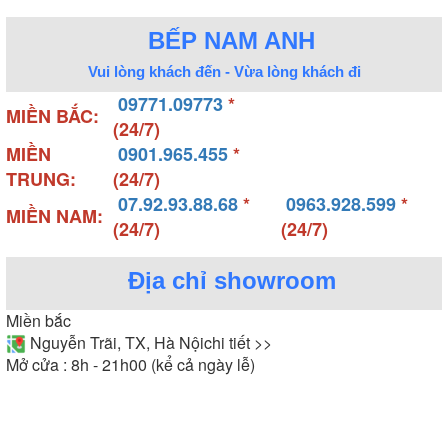
BẾP NAM ANH
Vui lòng khách đến - Vừa lòng khách đi
09771.09773
*
MIỀN BẮC:
(24/7)
MIỀN
0901.965.455
*
TRUNG:
(24/7)
07.92.93.88.68
*
0963.928.599
*
MIỀN NAM:
(24/7)
(24/7)
Địa chỉ showroom
Miền bắc
Nguyễn Trãi, TX, Hà Nội
chi tiết >>
Mở cửa : 8h - 21h00 (kể cả ngày lễ)