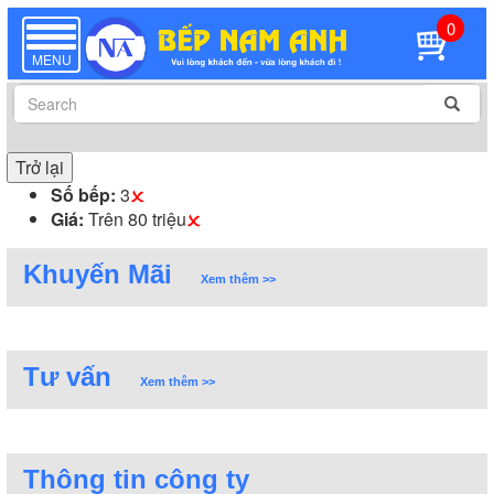
0
TOGGLE
NAVIGATION
MENU
Trở lại
Số bếp:
3
Giá:
Trên 80 triệu
Khuyến Mãi
Xem thêm >>
Tư vấn
Xem thêm >>
Thông tin công ty