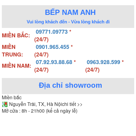
BẾP NAM ANH
Vui lòng khách đến - Vừa lòng khách đi
09771.09773
*
MIỀN BẮC:
(24/7)
MIỀN
0901.965.455
*
TRUNG:
(24/7)
07.92.93.88.68
*
0963.928.599
*
MIỀN NAM:
(24/7)
(24/7)
Địa chỉ showroom
Miền bắc
Nguyễn Trãi, TX, Hà Nội
chi tiết >>
Mở cửa : 8h - 21h00 (kể cả ngày lễ)