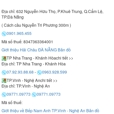
Địa chỉ:
632 Nguyễn Hữu Thọ, P.Khuê Trung, Q.Cẩm Lệ,
TP.Đà Nẵng
( Cách cầu Nguyễn Tri Phương 300m )
0901.965.455
Mã số thuế: 8347363364001
Giới thiệu Hải Châu ĐÀ NẴNG
Bản đồ
TP Nha Trang - Khánh Hòa
chi tiết >>
Địa chỉ:
TP Nha Trang - Khánh Hòa
07.92.93.88.68
-
0963.928.599
TP.Vinh - Nghệ An
chi tiết >>
Địa chỉ:
TP.Vinh - Nghệ An
09771.09773
09771.09773
Mã số thuế:
Giới thiệu về Bếp Nam Anh TP.Vinh - Nghệ An
Bản đồ