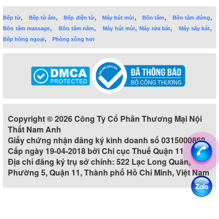
,
,
,
,
,
,
Bếp từ
Bếp từ âm
Bếp điện từ
Máy hút mùi
Bồn tắm
Bồn tắm đứng
,
,
,
,
,
Bồn tắm massage
Bồn tắm nằm
Máy hút mùi
Máy rửa bát
Máy sấy bát
,
Bếp hồng ngoại
Phòng xông hơi
Copyright © 2026 Công Ty Cổ Phần Thương Mại Nội
Thất Nam Anh
Giấy chứng nhận đăng ký kinh doanh số 0315000860
Cấp ngày 19-04-2018 bởi Chi cục Thuế Quận 11
Địa chỉ đăng ký trụ sở chính: 522 Lạc Long Quân,
Phường 5, Quận 11, Thành phố Hồ Chí Minh, Việt Nam