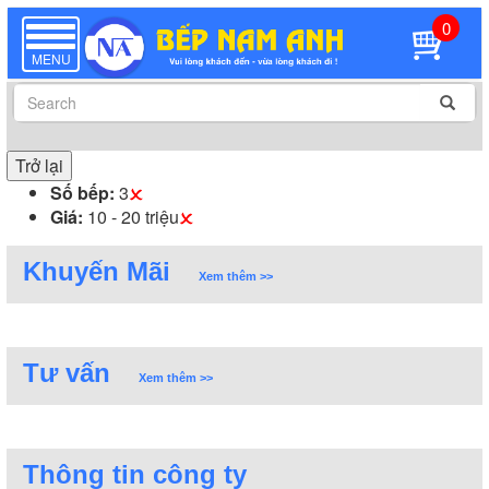
0
TOGGLE
NAVIGATION
MENU
Trở lại
Số bếp:
3
Giá:
10 - 20 triệu
Khuyến Mãi
Xem thêm >>
Tư vấn
Xem thêm >>
Thông tin công ty