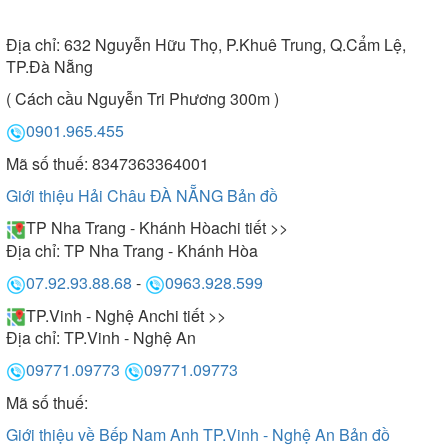
Địa chỉ:
632 Nguyễn Hữu Thọ, P.Khuê Trung, Q.Cẩm Lệ,
TP.Đà Nẵng
( Cách cầu Nguyễn Tri Phương 300m )
0901.965.455
Mã số thuế: 8347363364001
Giới thiệu Hải Châu ĐÀ NẴNG
Bản đồ
TP Nha Trang - Khánh Hòa
chi tiết >>
Địa chỉ:
TP Nha Trang - Khánh Hòa
07.92.93.88.68
-
0963.928.599
TP.Vinh - Nghệ An
chi tiết >>
Địa chỉ:
TP.Vinh - Nghệ An
09771.09773
09771.09773
Mã số thuế:
Giới thiệu về Bếp Nam Anh TP.Vinh - Nghệ An
Bản đồ