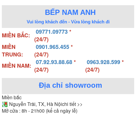
BẾP NAM ANH
Vui lòng khách đến - Vừa lòng khách đi
09771.09773
*
MIỀN BẮC:
(24/7)
MIỀN
0901.965.455
*
TRUNG:
(24/7)
07.92.93.88.68
*
0963.928.599
*
MIỀN NAM:
(24/7)
(24/7)
Địa chỉ showroom
Miền bắc
Nguyễn Trãi, TX, Hà Nội
chi tiết >>
Mở cửa : 8h - 21h00 (kể cả ngày lễ)