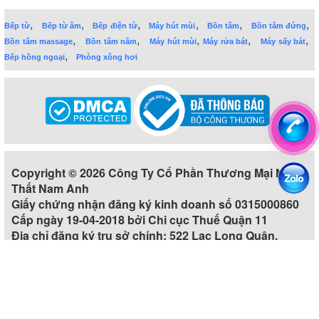
,
,
,
,
,
,
Bếp từ
Bếp từ âm
Bếp điện từ
Máy hút mùi
Bồn tắm
Bồn tắm đứng
,
,
,
,
,
Bồn tắm massage
Bồn tắm nằm
Máy hút mùi
Máy rửa bát
Máy sấy bát
,
Bếp hồng ngoại
Phòng xông hơi
Copyright © 2026 Công Ty Cổ Phần Thương Mại Nội
Thất Nam Anh
Giấy chứng nhận đăng ký kinh doanh số 0315000860
Cấp ngày 19-04-2018 bởi Chi cục Thuế Quận 11
Địa chỉ đăng ký trụ sở chính: 522 Lạc Long Quân,
Phường 5, Quận 11, Thành phố Hồ Chí Minh, Việt Nam