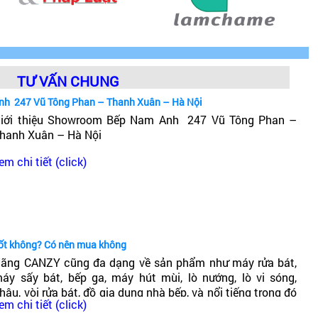
TƯ VẤN CHUNG
nh 247 Vũ Tông Phan – Thanh Xuân – Hà Nội
iới thiệu Showroom Bếp Nam Anh 247 Vũ Tông Phan –
hanh Xuân – Hà Nội
em chi tiết (click)
tốt không? Có nên mua không
ãng CANZY cũng đa dạng về sản phẩm như máy rửa bát,
áy sấy bát, bếp ga, máy hút mùi, lò nướng, lò vi sóng,
hậu, vòi rửa bát, đồ gia dụng nhà bếp, và nổi tiếng trong đó
em chi tiết (click)
ó dòng bếp từ Canzy. Vậy Bếp từ Canzy của nước nào? Có