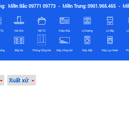
ng:
Miền Bắc 09771 09773
-
Miền Trung: 0901.965.455
-
Mi
 Từ
Hút Mùi
Nồi Từ
Chậu Rửa
Lò Nướng
Lò Hấp
L
Đứng
Bếp Ga
Phòng Xông Hơi
Máy Xông Hơi
Máy Giặt
Máy Lọc Nước
Ph
Xuất xứ