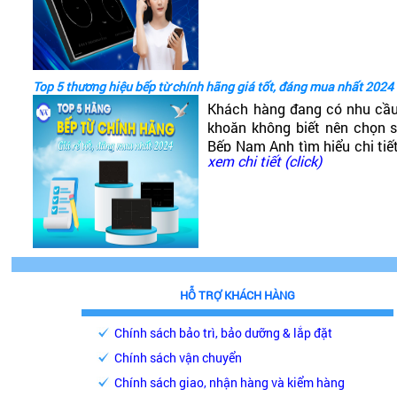
tốt không?
Top 5 thương hiệu bếp từ chính hãng giá tốt, đáng mua nhất 2024
Khách hàng đang có nhu cầ
khoăn không biết nên chọn
Bếp Nam Anh tìm hiểu chi tiế
xem chi tiết (click)
phải chăng, chất lượng cao, 
HỖ TRỢ KHÁCH HÀNG
Chính sách bảo trì, bảo dưỡng & lắp đặt
Chính sách vận chuyển
Chính sách giao, nhận hàng và kiểm hàng