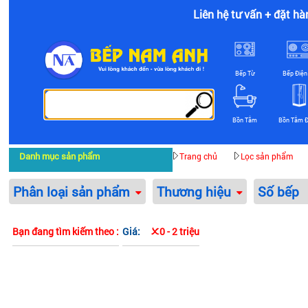
Liên hệ tư vấn + đặt hà
Bếp Từ
Bếp Điện
Bồn Tắm
Bồn Tắm 
Danh mục sản phẩm
Trang chủ
Lọc sản phẩm
Phân loại sản phẩm
Thương hiệu
Số bếp
Bạn đang tìm kiếm theo :
Giá:
0 - 2 triệu