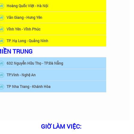
Hoàng Quốc Việt - Hà Nội
Văn Giang - Hưng Yên
Vĩnh Yên - Vĩnh Phúc
TP. Hạ Long - Quảng Ninh
IỀN TRUNG
632 Nguyễn Hữu Thọ - TP.Đà Nẵng
TP.Vinh - Nghệ An
TP Nha Trang - Khánh Hòa
GIỜ LÀM VIỆC: