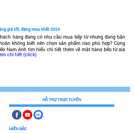
ốt không?
ãng giá tốt, đáng mua nhất 2024
hách hàng đang có nhu cầu mua bếp từ nhưng đang băn
hoăn không biết nên chọn sản phẩm nào phù hợp? Cùng
ếp Nam Anh tìm hiểu chi tiết thêm về mặt hàng bếp từ giá
em chi tiết (click)
hải chăng, chất lượng cao, đáng mua nhất 2024!
HỖ TRỢ TRỰC TUYẾN
MIỀN BẮC