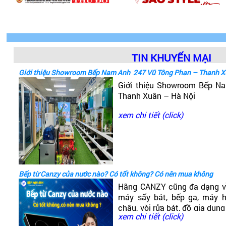
TIN KHUYẾN MẠI
Giới thiệu Showroom Bếp Nam Anh 247 Vũ Tông Phan – Thanh X
Giới thiệu Showroom Bếp 
Thanh Xuân – Hà Nội
xem chi tiết (click)
Bếp từ Canzy của nước nào? Có tốt không? Có nên mua không
Hãng CANZY cũng đa dạng v
máy sấy bát, bếp ga, máy hú
chậu, vòi rửa bát, đồ gia dụng
xem chi tiết (click)
có dòng bếp từ Canzy. Vậy B