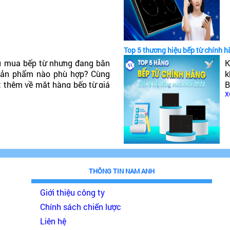
t
Top 5 thương hiệu bếp từ chính h
u mua bếp từ nhưng đang băn
K
 sản phẩm nào phù hợp? Cùng
k
t thêm về mặt hàng bếp từ giá
B
x
đáng mua nhất 2024!
p
THÔNG TIN NAM ANH
Giới thiệu công ty
Chính sách chiến lược
Liên hệ