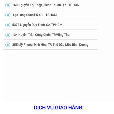
168 Nguyễn Thị Thập,P.Bình Thuận Q.7 - TP.HCM
Lạc Long Quân,P5, Q11 TP.HCM
537E Nguyễn Duy Trinh, Q2, TP.HCM
134 Huyền Trân Công Chúa, TP.Vũng Tàu
35E Mỹ Phước, Định Hòa, TP. Thủ Dầu Một, Bình Dương
DỊCH VỤ GIAO HÀNG: