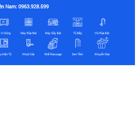
ền Nam: 0963.928.599
ò Vi Sóng
Máy Rửa Bát
Máy Sấy Bát
Tủ Bếp
Vòi Rửa Bát
ụ Kiện Tủ
Khoá Cửa
Ghế Massage
Sen Tắm
Khuyến Mại