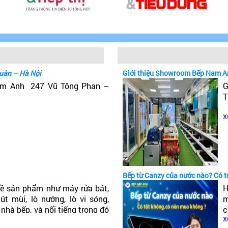
uân – Hà Nội
Giới thiệu Showroom Bếp Nam A
Nam Anh 247 Vũ Tông Phan –
G
T
x
Bếp từ Canzy của nước nào? Có 
ề sản phẩm như máy rửa bát,
H
t mùi, lò nướng, lò vi sóng,
m
 nhà bếp, và nổi tiếng trong đó
c
x
ếp từ Canzy của nước nào? Có
c