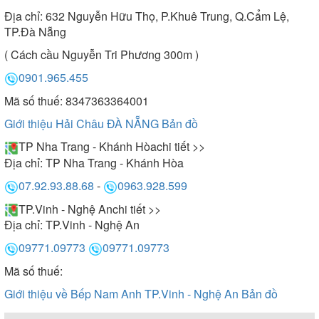
Địa chỉ:
632 Nguyễn Hữu Thọ, P.Khuê Trung, Q.Cẩm Lệ,
TP.Đà Nẵng
( Cách cầu Nguyễn Tri Phương 300m )
0901.965.455
Mã số thuế: 8347363364001
Giới thiệu Hải Châu ĐÀ NẴNG
Bản đồ
TP Nha Trang - Khánh Hòa
chi tiết >>
Địa chỉ:
TP Nha Trang - Khánh Hòa
07.92.93.88.68
-
0963.928.599
TP.Vinh - Nghệ An
chi tiết >>
Địa chỉ:
TP.Vinh - Nghệ An
09771.09773
09771.09773
Mã số thuế:
Giới thiệu về Bếp Nam Anh TP.Vinh - Nghệ An
Bản đồ