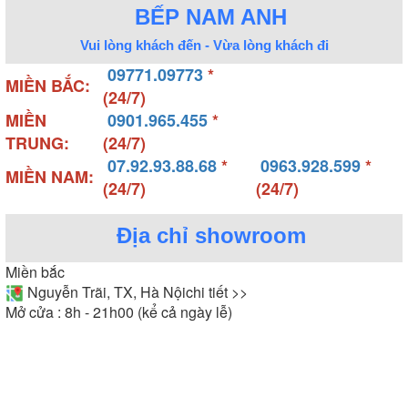
BẾP NAM ANH
Vui lòng khách đến - Vừa lòng khách đi
09771.09773
*
MIỀN BẮC:
(24/7)
MIỀN
0901.965.455
*
TRUNG:
(24/7)
07.92.93.88.68
*
0963.928.599
*
MIỀN NAM:
(24/7)
(24/7)
Địa chỉ showroom
Miền bắc
Nguyễn Trãi, TX, Hà Nội
chi tiết >>
Mở cửa : 8h - 21h00 (kể cả ngày lễ)