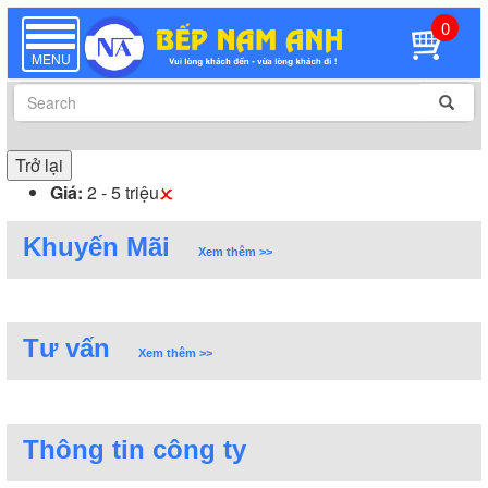
0
TOGGLE
NAVIGATION
MENU
Trở lại
Giá:
2 - 5 triệu
Khuyến Mãi
Xem thêm >>
Tư vấn
Xem thêm >>
Thông tin công ty