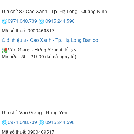
Địa chỉ:
87 Cao Xanh - Tp. Hạ Long - Quảng Ninh
0971.048.739
0915.244.598
Mã số thuế: 0900469517
Giới thiệu 87 Cao Xanh - Tp. Hạ Long
Bản đồ
Văn Giang - Hưng Yên
chi tiết >>
Mở cửa : 8h - 21h00 (kể cả ngày lễ)
Địa chỉ:
Văn Giang - Hưng Yên
0971.048.739
0915.244.598
Mã số thuế: 0900469517