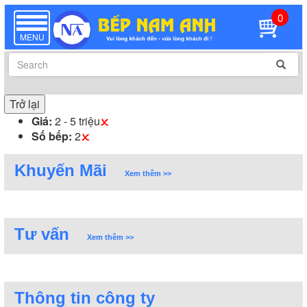
0
TOGGLE
NAVIGATION
MENU
Trở lại
Giá:
2 - 5 triệu
Số bếp:
2
Khuyến Mãi
Xem thêm >>
Tư vấn
Xem thêm >>
Thông tin công ty