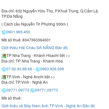
Địa chỉ:
632 Nguyễn Hữu Thọ, P.Khuê Trung, Q.Cẩm Lệ,
TP.Đà Nẵng
( Cách cầu Nguyễn Tri Phương 300m )
0901.965.455
Mã số thuế: 8347363364001
Giới thiệu Hải Châu ĐÀ NẴNG
Bản đồ
TP Nha Trang - Khánh Hòa
chi tiết >>
Địa chỉ:
TP Nha Trang - Khánh Hòa
07.92.93.88.68
-
0963.928.599
TP.Vinh - Nghệ An
chi tiết >>
Địa chỉ:
TP.Vinh - Nghệ An
09771.09773
09771.09773
Mã số thuế:
Giới thiệu về Bếp Nam Anh TP.Vinh - Nghệ An
Bản đồ