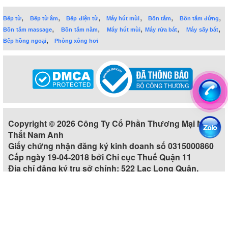
,
,
,
,
,
,
Bếp từ
Bếp từ âm
Bếp điện từ
Máy hút mùi
Bồn tắm
Bồn tắm đứng
,
,
,
,
,
Bồn tắm massage
Bồn tắm nằm
Máy hút mùi
Máy rửa bát
Máy sấy bát
,
Bếp hồng ngoại
Phòng xông hơi
Copyright © 2026 Công Ty Cổ Phần Thương Mại Nội
Thất Nam Anh
Giấy chứng nhận đăng ký kinh doanh số 0315000860
Cấp ngày 19-04-2018 bởi Chi cục Thuế Quận 11
Địa chỉ đăng ký trụ sở chính: 522 Lạc Long Quân,
Phường 5, Quận 11, Thành phố Hồ Chí Minh, Việt Nam