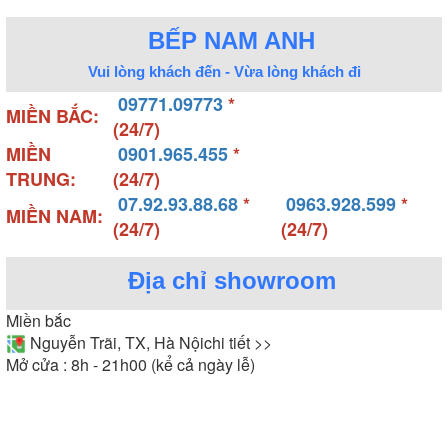
BẾP NAM ANH
Vui lòng khách đến - Vừa lòng khách đi
09771.09773
*
MIỀN BẮC:
(24/7)
MIỀN
0901.965.455
*
TRUNG:
(24/7)
07.92.93.88.68
*
0963.928.599
*
MIỀN NAM:
(24/7)
(24/7)
Địa chỉ showroom
Miền bắc
Nguyễn Trãi, TX, Hà Nội
chi tiết >>
Mở cửa : 8h - 21h00 (kể cả ngày lễ)