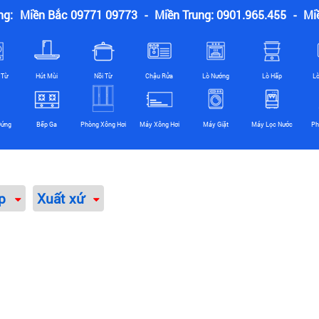
ng:
Miền Bắc 09771 09773
-
Miền Trung: 0901.965.455
-
Mi
 Từ
Hút Mùi
Nồi Từ
Chậu Rửa
Lò Nướng
Lò Hấp
L
Đứng
Bếp Ga
Phòng Xông Hơi
Máy Xông Hơi
Máy Giặt
Máy Lọc Nước
Ph
ếp
Xuất xứ