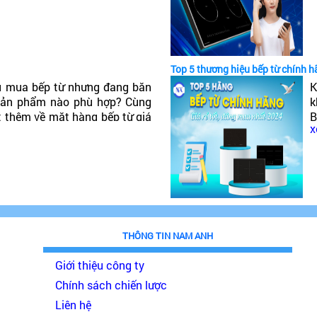
t
Top 5 thương hiệu bếp từ chính h
u mua bếp từ nhưng đang băn
K
 sản phẩm nào phù hợp? Cùng
k
t thêm về mặt hàng bếp từ giá
B
x
đáng mua nhất 2024!
p
THÔNG TIN NAM ANH
Giới thiệu công ty
Chính sách chiến lược
Liên hệ