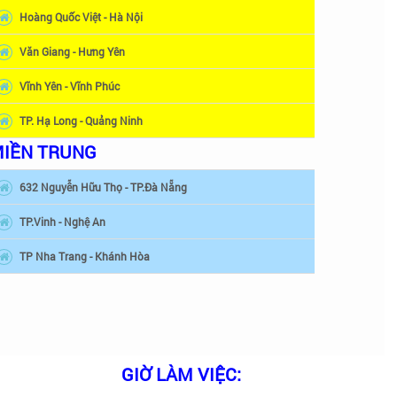
Hoàng Quốc Việt - Hà Nội
Văn Giang - Hưng Yên
Vĩnh Yên - Vĩnh Phúc
TP. Hạ Long - Quảng Ninh
IỀN TRUNG
632 Nguyễn Hữu Thọ - TP.Đà Nẵng
TP.Vinh - Nghệ An
TP Nha Trang - Khánh Hòa
GIỜ LÀM VIỆC: