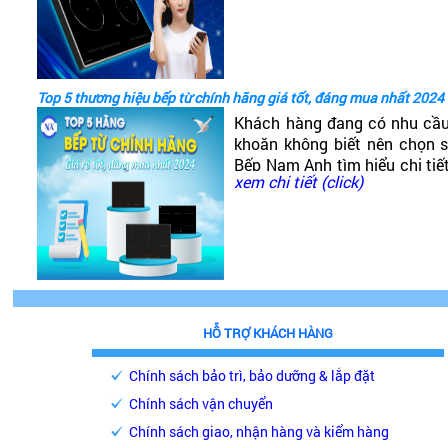
tốt không?
Top 5 thương hiệu bếp từ chính hãng giá tốt, đáng mua nhất 2024
Khách hàng đang có nhu cầ
khoăn không biết nên chọn
Bếp Nam Anh tìm hiểu chi tiế
xem chi tiết (click)
phải chăng, chất lượng cao, 
HỖ TRỢ KHÁCH HÀNG
Chính sách bảo trì, bảo dưỡng & lắp đặt
Chính sách vận chuyển
Chính sách giao, nhận hàng và kiểm hàng