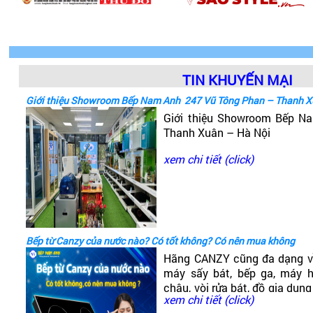
TIN KHUYẾN MẠI
Giới thiệu Showroom Bếp Nam Anh 247 Vũ Tông Phan – Thanh X
Giới thiệu Showroom Bếp 
Thanh Xuân – Hà Nội
xem chi tiết (click)
Bếp từ Canzy của nước nào? Có tốt không? Có nên mua không
Hãng CANZY cũng đa dạng v
máy sấy bát, bếp ga, máy hú
chậu, vòi rửa bát, đồ gia dụng
xem chi tiết (click)
có dòng bếp từ Canzy. Vậy B