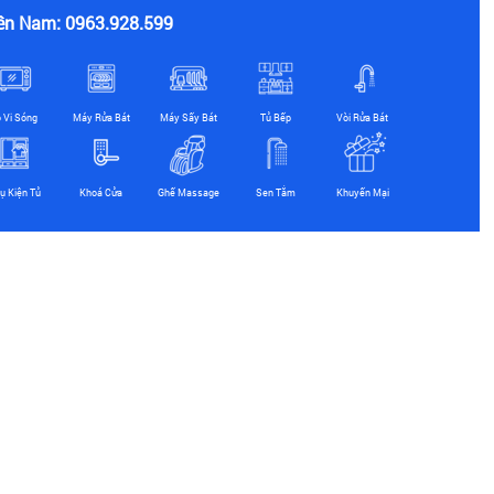
ền Nam: 0963.928.599
ò Vi Sóng
Máy Rửa Bát
Máy Sấy Bát
Tủ Bếp
Vòi Rửa Bát
ụ Kiện Tủ
Khoá Cửa
Ghế Massage
Sen Tắm
Khuyến Mại