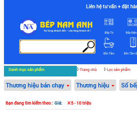
Liên hệ tư vấn + đặt hà
Bếp Từ
Bếp Điện
Bồn Tắm
Bồn Tắm 
Danh mục sản phẩm
Trang chủ
Lọc sản phẩm
Thương hiệu bán chạy
Thương hiệu
Số b
Bạn đang tìm kiếm theo :
Giá:
5 - 10 triệu