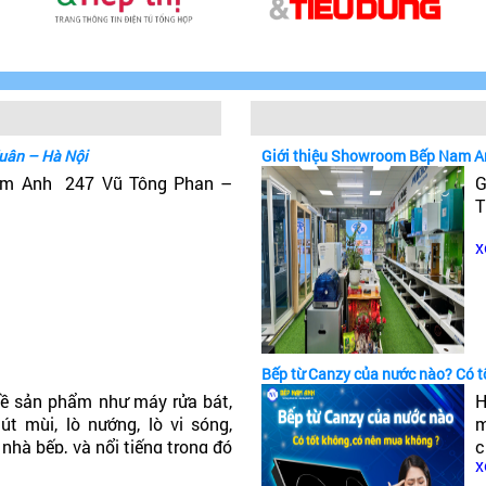
uân – Hà Nội
Giới thiệu Showroom Bếp Nam A
Nam Anh 247 Vũ Tông Phan –
G
T
x
Bếp từ Canzy của nước nào? Có 
ề sản phẩm như máy rửa bát,
H
t mùi, lò nướng, lò vi sóng,
m
 nhà bếp, và nổi tiếng trong đó
c
x
ếp từ Canzy của nước nào? Có
c