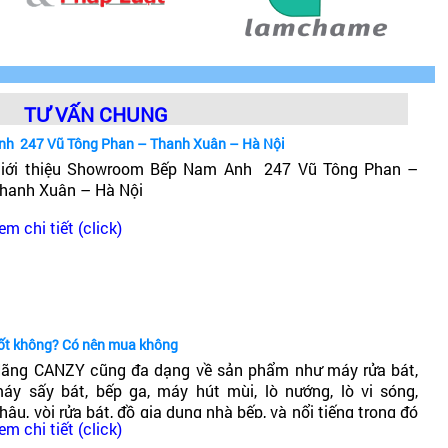
TƯ VẤN CHUNG
nh 247 Vũ Tông Phan – Thanh Xuân – Hà Nội
iới thiệu Showroom Bếp Nam Anh 247 Vũ Tông Phan –
hanh Xuân – Hà Nội
em chi tiết (click)
tốt không? Có nên mua không
ãng CANZY cũng đa dạng về sản phẩm như máy rửa bát,
áy sấy bát, bếp ga, máy hút mùi, lò nướng, lò vi sóng,
hậu, vòi rửa bát, đồ gia dụng nhà bếp, và nổi tiếng trong đó
em chi tiết (click)
ó dòng bếp từ Canzy. Vậy Bếp từ Canzy của nước nào? Có