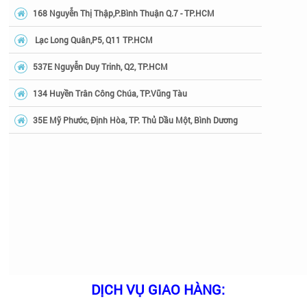
168 Nguyễn Thị Thập,P.Bình Thuận Q.7 - TP.HCM
Lạc Long Quân,P5, Q11 TP.HCM
537E Nguyễn Duy Trinh, Q2, TP.HCM
134 Huyền Trân Công Chúa, TP.Vũng Tàu
35E Mỹ Phước, Định Hòa, TP. Thủ Dầu Một, Bình Dương
DỊCH VỤ GIAO HÀNG: