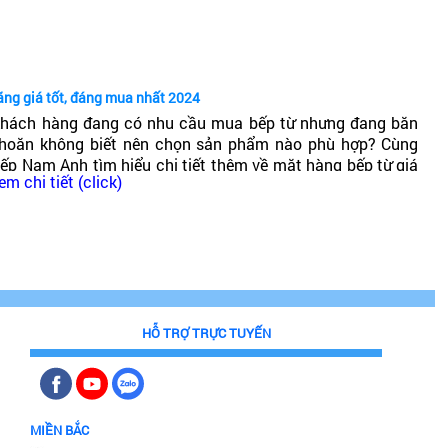
ốt không?
ãng giá tốt, đáng mua nhất 2024
hách hàng đang có nhu cầu mua bếp từ nhưng đang băn
hoăn không biết nên chọn sản phẩm nào phù hợp? Cùng
ếp Nam Anh tìm hiểu chi tiết thêm về mặt hàng bếp từ giá
em chi tiết (click)
hải chăng, chất lượng cao, đáng mua nhất 2024!
HỖ TRỢ TRỰC TUYẾN
MIỀN BẮC