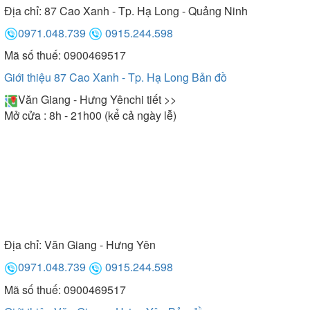
Địa chỉ:
87 Cao Xanh - Tp. Hạ Long - Quảng Ninh
0971.048.739
0915.244.598
Mã số thuế: 0900469517
Giới thiệu 87 Cao Xanh - Tp. Hạ Long
Bản đồ
Văn Giang - Hưng Yên
chi tiết >>
Mở cửa : 8h - 21h00 (kể cả ngày lễ)
Địa chỉ:
Văn Giang - Hưng Yên
0971.048.739
0915.244.598
Mã số thuế: 0900469517