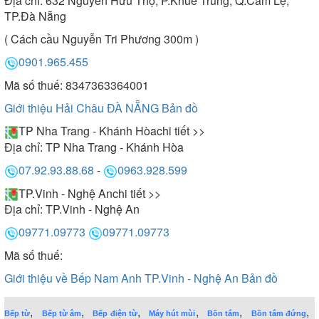
Địa chỉ:
632 Nguyễn Hữu Thọ, P.Khuê Trung, Q.Cẩm Lệ,
TP.Đà Nẵng
( Cách cầu Nguyễn Tri Phương 300m )
0901.965.455
Mã số thuế: 8347363364001
Giới thiệu Hải Châu ĐÀ NẴNG
Bản đồ
TP Nha Trang - Khánh Hòa
chi tiết >>
Địa chỉ:
TP Nha Trang - Khánh Hòa
07.92.93.88.68
-
0963.928.599
TP.Vinh - Nghệ An
chi tiết >>
Địa chỉ:
TP.Vinh - Nghệ An
09771.09773
09771.09773
Mã số thuế:
Giới thiệu về Bếp Nam Anh TP.Vinh - Nghệ An
Bản đồ
,
,
,
,
,
,
Bếp từ
Bếp từ âm
Bếp điện từ
Máy hút mùi
Bồn tắm
Bồn tắm đứng