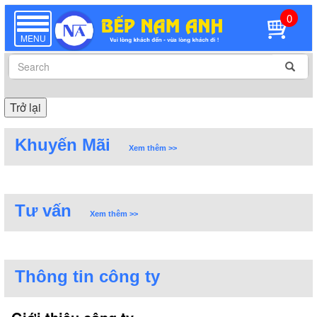
0
TOGGLE
NAVIGATION
MENU
Trở lại
Khuyến Mãi
Xem thêm >>
Tư vấn
Xem thêm >>
Thông tin công ty