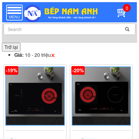
0
TOGGLE
NAVIGATION
MENU
Trở lại
Giá:
10 - 20 triệu
-19%
-20%