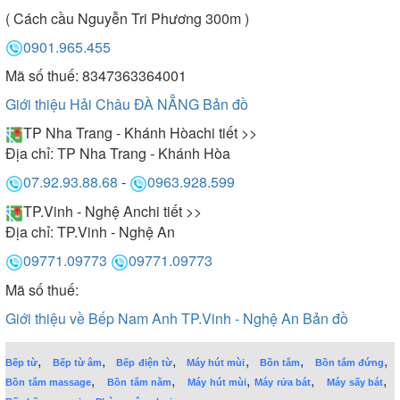
( Cách cầu Nguyễn Tri Phương 300m )
0901.965.455
Mã số thuế: 8347363364001
Giới thiệu Hải Châu ĐÀ NẴNG
Bản đồ
TP Nha Trang - Khánh Hòa
chi tiết >>
Địa chỉ:
TP Nha Trang - Khánh Hòa
07.92.93.88.68
-
0963.928.599
TP.Vinh - Nghệ An
chi tiết >>
Địa chỉ:
TP.Vinh - Nghệ An
09771.09773
09771.09773
Mã số thuế:
Giới thiệu về Bếp Nam Anh TP.Vinh - Nghệ An
Bản đồ
,
,
,
,
,
,
Bếp từ
Bếp từ âm
Bếp điện từ
Máy hút mùi
Bồn tắm
Bồn tắm đứng
,
,
,
,
,
Bồn tắm massage
Bồn tắm nằm
Máy hút mùi
Máy rửa bát
Máy sấy bát
,