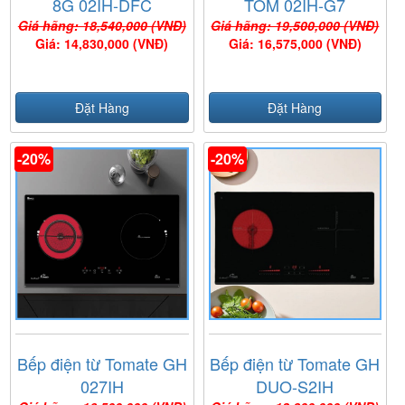
8G 02IH-DFC
TOM 02IH-G7
Giá hãng: 18,540,000 (VNĐ)
Giá hãng: 19,500,000 (VNĐ)
Giá: 14,830,000 (VNĐ)
Giá: 16,575,000 (VNĐ)
Đặt Hàng
Đặt Hàng
-20%
-20%
Bếp điện từ Tomate GH
Bếp điện từ Tomate GH
027IH
DUO-S2IH