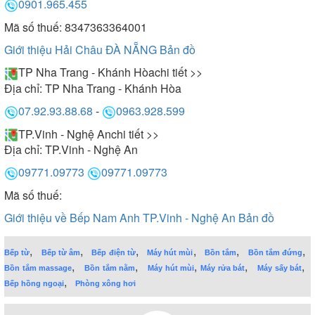
0901.965.455
Mã số thuế: 8347363364001
Giới thiệu Hải Châu ĐÀ NẴNG
Bản đồ
TP Nha Trang - Khánh Hòa
chi tiết >>
Địa chỉ:
TP Nha Trang - Khánh Hòa
07.92.93.88.68
-
0963.928.599
TP.Vinh - Nghệ An
chi tiết >>
Địa chỉ:
TP.Vinh - Nghệ An
09771.09773
09771.09773
Mã số thuế:
Giới thiệu về Bếp Nam Anh TP.Vinh - Nghệ An
Bản đồ
,
,
,
,
,
,
Bếp từ
Bếp từ âm
Bếp điện từ
Máy hút mùi
Bồn tắm
Bồn tắm đứng
,
,
,
,
,
Bồn tắm massage
Bồn tắm nằm
Máy hút mùi
Máy rửa bát
Máy sấy bát
,
Bếp hồng ngoại
Phòng xông hơi