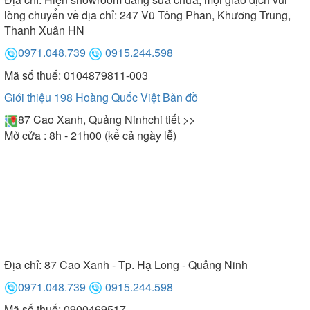
lòng chuyển về địa chỉ: 247 Vũ Tông Phan, Khương Trung,
Thanh Xuân HN
0971.048.739
0915.244.598
Mã số thuế: 0104879811-003
Giới thiệu 198 Hoàng Quốc Việt
Bản đồ
87 Cao Xanh, Quảng Ninh
chi tiết >>
Mở cửa : 8h - 21h00 (kể cả ngày lễ)
Địa chỉ:
87 Cao Xanh - Tp. Hạ Long - Quảng Ninh
0971.048.739
0915.244.598
Mã số thuế: 0900469517