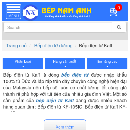
0
TOGGLE
NAVIGATION
MENU
Trang chủ
Bếp điện từ dương
Bếp điện từ Kaff
Phân Loại
Hãng sản xuất
Tìm nâng cao
Bếp điện từ Kaff là dòng
bếp điện từ
được nhập khẩu
100% từ Đức và lắp ráp trên dây chuyền công nghệ hiện đại
của Malaysia nên bếp sẽ luôn có chất lượng tốt cùng giá
thành rẻ phù hợp với túi tiền của nhiều gia đình Việt. Một số
sản phẩm của
bếp điện từ Kaff
đang được nhiều khách
hàng quan tâm : Bếp điện từ KF-105IC, Bếp điện từ Kaff KF-
101IC...
Xem thêm