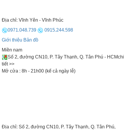
Bếp từ Nhật
Địa chỉ:
Vĩnh Yên - Vĩnh Phúc
BÁO CHÍ VIẾT VỀ BẾP TỪ
0971.048.739
0915.244.598
Giới thiệu
Bản đồ
Miền nam
Số 2, đường CN10, P. Tây Thạnh, Q. Tân Phú - HCM
chi
tiết >>
Mở cửa : 8h - 21h00 (kể cả ngày lễ)
Địa chỉ:
Số 2, đường CN10, P. Tây Thạnh, Q. Tân Phú,