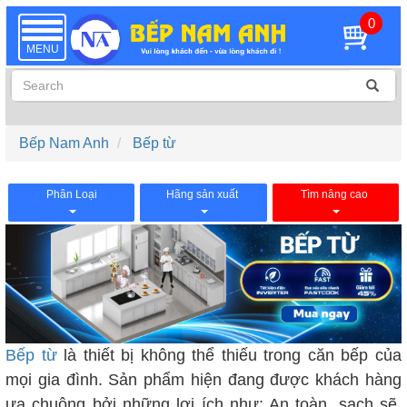
0
TOGGLE
NAVIGATION
MENU
Bếp Nam Anh
Bếp từ
Phân Loại
Hãng sản xuất
Tìm nâng cao
Bếp từ
là thiết bị không thể thiếu trong căn bếp của
mọi gia đình. Sản phẩm hiện đang được khách hàng
ưa chuộng bởi những lợi ích như: An toàn, sạch sẽ,