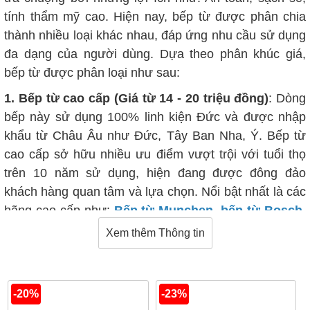
tính thẩm mỹ cao. Hiện nay, bếp từ được phân chia
thành nhiều loại khác nhau, đáp ứng nhu cầu sử dụng
đa dạng của người dùng. Dựa theo phân khúc giá,
bếp từ được phân loại như sau:
1. Bếp từ cao cấp (Giá từ 14 - 20 triệu đồng)
: Dòng
bếp này sử dụng 100% linh kiện Đức và được nhập
khẩu từ Châu Âu như Đức, Tây Ban Nha, Ý. Bếp từ
cao cấp sở hữu nhiều ưu điểm vượt trội với tuổi thọ
trên 10 năm sử dụng, hiện đang được đông đảo
khách hàng quan tâm và lựa chọn. Nổi bật nhất là các
hãng cao cấp như:
Bếp từ Munchen
,
bếp từ Bosch
,
bếp từ Chefs
,
bếp từ Giovani
Xem thêm Thông tin
2. Bếp từ tiêu chuẩn (Giá dao động từ 10 - 14 triệu
đồng)
: Dòng sản phẩm này sử dụng linh kiện nhập
khẩu cao cấp của Đức, được lắp ráp tại các nước
-20%
-23%