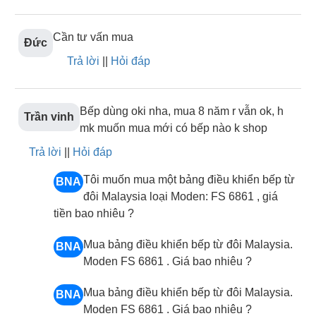
dụng. Tuy phải khoét đá nhưng đổi lại dòng bếp này
có tính thẩm mỹ cao hơn và số lượng vùng nấu đa
Cần tư vấn mua
dạng hơn. Bếp từ âm có nhiều mẫu bếp như bếp từ
Đức
Trả lời
||
Hỏi đáp
đơn âm, bếp từ đôi, bếp từ 3 hoặc 4 vùng nấu trở
lên. Ngoài những tính năng cơ bản như hẹn giờ,
khóa trẻ em, cảnh báo nhiệt dư, bếp từ âm còn
Bếp dùng oki nha, mua 8 năm r vẫn ok, h
Trần vinh
được tích hợp các chức năng hiện đại như: Chức
mk muốn mua mới có bếp nào k shop
năng booster, chức năng inverter tiết kiệm điện, tạm
Trả lời
||
Hỏi đáp
dừng Pause, cảnh báo chống tràn, chức năng ninh
hầm ủ ấm, chức năng san nhiệt, tự ngắt khi quá áp
Tôi muốn mua một bảng điều khiển bếp từ
BNA
quá nhiệt,...Tham khảo chi tiết
tại đây
đôi Malaysia loại Moden: FS 6861 , giá
tiền bao nhiêu ?
Mua bảng điều khiển bếp từ đôi Malaysia.
BNA
Moden FS 6861 . Giá bao nhiêu ?
Mua bảng điều khiển bếp từ đôi Malaysia.
BNA
Moden FS 6861 . Giá bao nhiêu ?