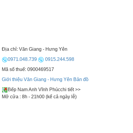
nướng nhỏ ở phía dưới). Còn bếp từ Nhật xuất
khẩu được nhập khẩu chính hãng vào Việt Nam,
phù hợp với điện áp và thói quen sử dụng của
người Việt. Dòng bếp này tại Việt Nam chủ yếu là
dòng bếp từ 2 vùng nấu. Để hiểu rõ hơn về sản
phẩm, xem thêm
tại đây
Địa chỉ:
Văn Giang - Hưng Yên
0971.048.739
0915.244.598
Mã số thuế: 0900469517
Giới thiệu Văn Giang - Hưng Yên
Bản đồ
Bếp Nam Anh Vĩnh Phúc
chi tiết >>
Mở cửa : 8h - 21h00 (kể cả ngày lễ)