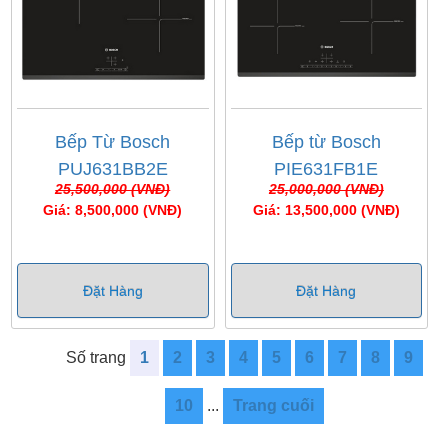
Bếp Từ Bosch
Bếp từ Bosch
PUJ631BB2E
PIE631FB1E
25,500,000 (VNĐ)
25,000,000 (VNĐ)
Giá: 8,500,000 (VNĐ)
Giá: 13,500,000 (VNĐ)
Đặt Hàng
Đặt Hàng
Số trang
1
2
3
4
5
6
7
8
9
10
...
Trang cuối