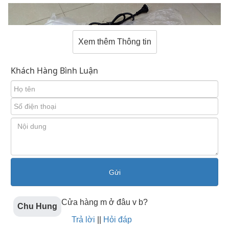
Xem thêm Thông tin
Khách Hàng Bình Luận
Bếp từ dương 2 vùng nấu
2. Bếp từ âm
Cửa hàng m ở đâu v b?
Bếp từ âm là loại bếp khi lắp đặt phần bụng bếp sẽ
Chu Hung
nằm âm dưới bàn đá, chỉ để lộ phần mặt kính để sử
Trả lời
||
Hỏi đáp