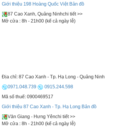
Giới thiệu 198 Hoàng Quốc Việt
Bản đồ
87 Cao Xanh, Quảng Ninh
chi tiết >>
Mở cửa : 8h - 21h00 (kể cả ngày lễ)
Bếp từ Domino
Địa chỉ:
87 Cao Xanh - Tp. Hạ Long - Quảng Ninh
7. Bếp từ Nhật
0971.048.739
0915.244.598
Theo như tên gọi, bếp từ Nhật là dòng bếp từ có
xuất xứ từ Nhật Bản. Toàn bộ linh kiện đều được
Mã số thuế: 0900469517
sản xuất tại Nhật. Sản phẩm bao gồm hai loại: Bếp
Giới thiệu 87 Cao Xanh - Tp. Hạ Long
Bản đồ
từ Nhật nội địa và bếp từ Nhật xuất khẩu. Bếp từ
Văn Giang - Hưng Yên
chi tiết >>
Nhật nội địa là loại bếp đã qua sử dụng, có 3 vùng
Mở cửa : 8h - 21h00 (kể cả ngày lễ)
nấu (2 từ và 1 hồng ngoại, kết hợp 1 chiếc lò