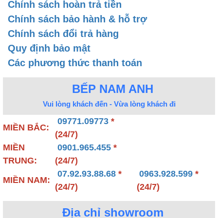
Chính sách hoàn trả tiền
Chính sách bảo hành & hỗ trợ
Chính sách đổi trả hàng
Quy định bảo mật
Các phương thức thanh toán
BẾP NAM ANH
Bếp từ đôi
Vui lòng khách đến - Vừa lòng khách đi
5. Bếp từ ba
09771.09773
*
MIỀN BẮC:
(24/7)
Là mẫu bếp từ được thiết kế 3 vùng nấu có kiểu
MIỀN
0901.965.455
*
dáng phổ thông là hình vuông và hình chữ nhật.
TRUNG:
(24/7)
Mẫu bếp từ hình vuông thiết kế 2 vùng nấu song
07.92.93.88.68
*
0963.928.599
*
song và 1 vùng nấu độc lập nên thích hợp lắp đặt
MIỀN NAM:
(24/7)
(24/7)
với những không gian bàn bếp đảo đặt giữa nhà.
Với mẫu bếp từ 3 vùng nấu hình chữ nhật được
Địa chỉ showroom
thiết kế nối tiếp nên có thể lắp đặt ở mọi không gian