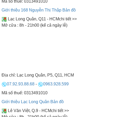
Mã số thuế: 0313491010
Giới thiệu 168 Nguyễn Thị Thập
Bản đồ
Lạc Long Quân, Q11 - HCM
chi tiết >>
Mở cửa : 8h - 21h00 (kể cả ngày lễ)
Địa chỉ:
Lạc Long Quân, P5, Q11, HCM
07.92.93.88.68
-
0963.928.599
Mã số thuế: 0313491010
Giới thiệu Lạc Long Quân
Bản đồ
Lê Văn Việt, Q.9 - HCM
chi tiết >>
SHOWROOM BẾP NAM ANH
Mở cửa : 8h - 21h00 (kể cả ngày lễ)