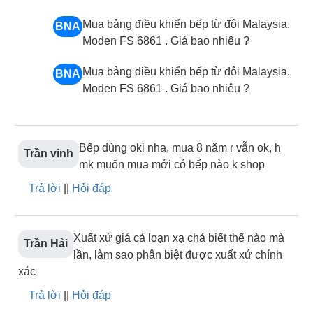
Mua bảng điều khiển bếp từ đôi Malaysia.
BNA
Moden FS 6861 . Giá bao nhiêu ?
Mua bảng điều khiển bếp từ đôi Malaysia.
BNA
Moden FS 6861 . Giá bao nhiêu ?
Bếp từ âm 2 vùng nấu
3. Bếp từ đơn
Bếp dùng oki nha, mua 8 năm r vẫn ok, h
Là loại bếp chỉ có một vùng nấu, đa phần là loại bếp
Trần vinh
mk muốn mua mới có bếp nào k shop
từ lắp đặt dương. Bếp từ đơn có cả dòng lắp đặt
âm nhưng thường không phổ biến như bếp dương,
Trả lời
||
Hỏi đáp
thích hợp cho không gian bếp nhỏ hẹp. Bếp từ đơn
thường có đầy đủ tính năng đun nấu cơ bản với
Xuất xứ giá cả loạn xạ chả biết thế nào mà
Trần Hải
công suất tối đa khoảng 2100W. Sản phẩm chuyên
lần, làm sao phân biệt được xuất xứ chính
dành cho sinh viên hoặc dùng để ăn lẩu. Để hiểu rõ
xác
hơn về sản phẩm, vui lòng
xem chi tiết
Trả lời
||
Hỏi đáp