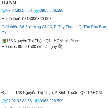
TP.HCM
07.92.93.88.68
-
0963.928.599
Mã số thuế: 0315000860-003
Giới thiệu Số 2, đường CN10, P. Tây Thạnh, Q. Tân Phú
Bản
ĐỘI NGŨ NHÂN VIÊN BẾP NAM ANH
đồ
168 Nguyễn Thị Thập, Q7 - HCM
chi tiết >>
Mở cửa : 8h - 21h00 (kể cả ngày lễ)
Địa chỉ:
168 Nguyễn Thị Thập, P Bình Thuận, Q7, TP.HCM
07.92.93.88.68
-
0963.928.599