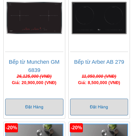
Châu Á như Malaysia, Thái Lan, Việt Nam. Vậy nên
có mức giá phù hợp với điều kiện kinh tế của nhiều
gia đình. Bếp từ tầm trung thường có độ bền từ 5 đến
7 năm sử dụng. Một số hãng tiêu biểu phải kể đến
như:
Bếp từ Zemmer
,
bếp từ Pramie
,
bếp từ Lorca
3. Bếp từ bình dân (Giá chỉ từ 3 - 7 triệu đồng)
: Vì
thuộc phân khúc bình dân nên hầu như gia đình nào
cũng có thể đặt mua và sử dụng được. Dòng bếp từ
Bếp từ Munchen GM
Bếp từ Arber AB 279
này ứng dụng công nghệ của Đức hoặc Ý, chủ yếu lắp
6839
26,125,000 (VNĐ)
11,050,000 (VNĐ)
đặt tại nhà máy của Trung Quốc và Việt Nam. Sản
Giá: 20,900,000 (VNĐ)
Giá: 8,500,000 (VNĐ)
phẩm đạt tuổi thọ từ 2 - 5 năm sử dụng. Tham khảo
các thương hiệu bán chạy như:
Bếp từ Canzy
,
bếp
từ Faster
,
bếp từ Batani
,
bếp từ Arber
,
bếp từ Sato
Đặt Hàng
Đặt Hàng
-20%
-20%