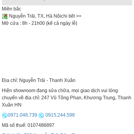
bếp. Nhìn chung, bếp từ 3 vùng nấu được ưa
Miền bắc
chuộng hơn tại các căn hộ chung cư, biệt thự cao
Nguyễn Trãi, TX, Hà Nội
chi tiết >>
cấp. Tương tự như mẫu bếp từ âm và bếp từ đôi,
Mở cửa : 8h - 21h00 (kể cả ngày lễ)
bếp từ ba cũng được trang bị đầy đủ các tính năng
thông minh, giúp chị em nấu nướng nhanh chóng
và thuận tiện nhất. Tham khảo các mẫu bếp từ ba,
truy cập ngay
Địa chỉ:
Nguyễn Trãi - Thanh Xuân
Hiện showroom đang sửa chữa, mọi giao dịch vui lòng
chuyển về địa chỉ: 247 Vũ Tông Phan, Khương Trung, Thanh
Xuân HN
0971.048.739
0915.244.598
Mã số thuế: 0107486897