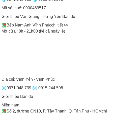
Mã số thuế: 0900469517
Giới thiệu Văn Giang - Hưng Yên
Bản đồ
Bếp Nam Anh Vĩnh Phúc
chi tiết >>
Mở cửa : 8h - 21h00 (kể cả ngày lễ)
Địa chỉ:
Vĩnh Yên - Vĩnh Phúc
Phiếu bảo hành bếp từ Cata
0971.048.739
0915.244.598
Giới thiệu
Bản đồ
II. Những lưu ý khi sử dụng bếp
Miền nam
từ Cata
Số 2, đường CN10, P. Tây Thạnh, Q. Tân Phú - HCM
chi