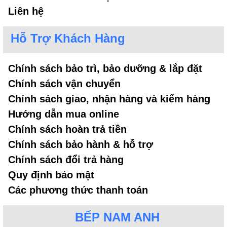
Liên hệ
Hỗ Trợ Khách Hàng
Chính sách bảo trì, bảo dưỡng & lắp đặt
Chính sách vận chuyển
Chính sách giao, nhận hàng và kiểm hàng
Hướng dẫn mua online
Bếp từ Cata 3 vùng nấu
Chính sách hoàn trả tiền
3. Chất liệu
Chính sách bảo hành & hỗ trợ
Chính sách đổi trả hàng
Mặt kính mà bếp từ Cata sử dụng hầu hết là mặt
Quy định bảo mật
kính Schott Ceran - dòng mặt kính nổi tiếng của
Các phương thức thanh toán
Đức. Mặt kính có khả năng chịu lực va chạm lên
đến 50kg, chịu nhiệt 1000 độ C và chịu sốc nhiệt
BẾP NAM ANH
đến 800 độ C, không nứt vỡ khi tăng nhiệt đột ngột