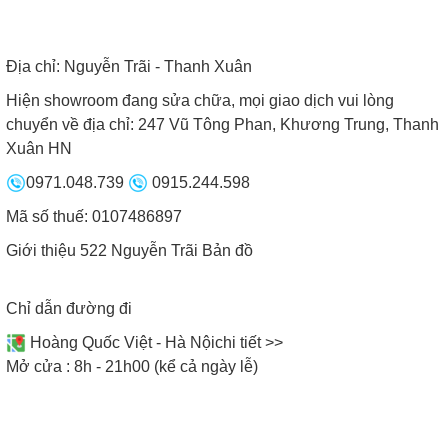
Địa chỉ:
Nguyễn Trãi - Thanh Xuân
Hiện showroom đang sửa chữa, mọi giao dịch vui lòng
chuyển về địa chỉ: 247 Vũ Tông Phan, Khương Trung, Thanh
Xuân HN
0971.048.739
0915.244.598
Mã số thuế: 0107486897
Giới thiệu 522 Nguyễn Trãi
Bản đồ
Bảng điều khiển trượt slide dễ thao tác
Chỉ dẫn đường đi
Hẹn giờ tắt:
Người dùng có thể dễ dàng thiết lập
Hoàng Quốc Việt - Hà Nội
chi tiết >>
thời gian đun nấu, bếp sẽ tự động ngắt khi hết thời
Mở cửa : 8h - 21h00 (kể cả ngày lễ)
gian đã được cài đặt
Ủ ấm, hâm nóng: Chức năng ủ ấm được lập trình
giữ mức nhiệt độ ổn định ở mức 65ºC-70ºC giúp