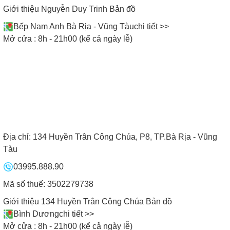
SHOWROOM BẾP NAM ANH
Giới thiệu Nguyễn Duy Trinh
Bản đồ
Bếp Nam Anh Bà Rịa - Vũng Tàu
chi tiết >>
Vui lòng khách đến - Vừa lòng khách đi
Mở cửa : 8h - 21h00 (kể cả ngày lễ)
Địa chỉ:
134 Huyền Trân Công Chúa, P8, TP.Bà Rịa - Vũng
Tàu
03995.888.90
Mã số thuế: 3502279738
Giới thiệu 134 Huyền Trân Công Chúa
Bản đồ
Bình Dương
chi tiết >>
Mở cửa : 8h - 21h00 (kể cả ngày lễ)