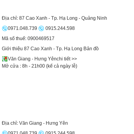
Địa chỉ:
87 Cao Xanh - Tp. Hạ Long - Quảng Ninh
0971.048.739
0915.244.598
Mã số thuế: 0900469517
Giới thiệu 87 Cao Xanh - Tp. Hạ Long
Bản đồ
Văn Giang - Hưng Yên
chi tiết >>
Mở cửa : 8h - 21h00 (kể cả ngày lễ)
Bếp từ Cata sở hữu nhiều tính năng ưu việt
5. Chế độ bảo hành
Toàn bộ sản phẩm bếp từ Cata được bảo hành
Địa chỉ:
Văn Giang - Hưng Yên
chính hãng miễn phí lên tới 2 năm.
0971.048.739
0915.244.598