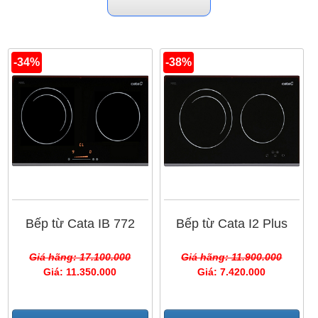
1. Bếp từ Cata hai vùng nấu có mức giá dao động
từ 9 triệu - 11 triệu
. Dòng bếp này được thiết kế phù
-34%
-38%
hợp với không gian bếp vừa và nhỏ. Một số mẫu sản
phẩm nổi bật gồm:
Bếp từ Cata I2 PLUS
,
bếp từ
Cata IB-772
…
2. Bếp từ Cata ba vùng nấu trở lên có mức giá
khoảng từ 15 triệu - 23 triệu
. Dòng bếp này được
thiết kế phù hợp với những không gian bếp rộng
hoặc bếp đảo. Quý khách có thể tham khảo một số
Bếp từ Cata IB 772
Bếp từ Cata I2 Plus
mẫu bán chạy như:
Bếp từ Cata IB 603 BK
,
bếp từ
Giá hãng: 17.100.000
Giá hãng: 11.900.000
Cata IB 753 BK
,….
Giá: 11.350.000
Giá: 7.420.000