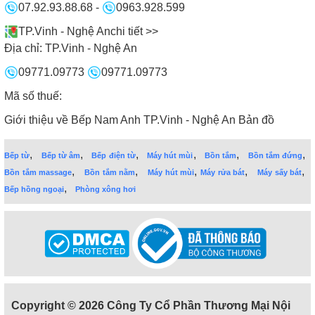
07.92.93.88.68
-
0963.928.599
TP.Vinh - Nghệ An
chi tiết >>
Địa chỉ:
TP.Vinh - Nghệ An
09771.09773
09771.09773
Mã số thuế:
Giới thiệu về Bếp Nam Anh TP.Vinh - Nghệ An
Bản đồ
,
,
,
,
,
,
Bếp từ
Bếp từ âm
Bếp điện từ
Máy hút mùi
Bồn tắm
Bồn tắm đứng
,
,
,
,
,
Bồn tắm massage
Bồn tắm nằm
Máy hút mùi
Máy rửa bát
Máy sấy bát
,
Bếp hồng ngoại
Phòng xông hơi
Copyright © 2026 Công Ty Cổ Phần Thương Mại Nội