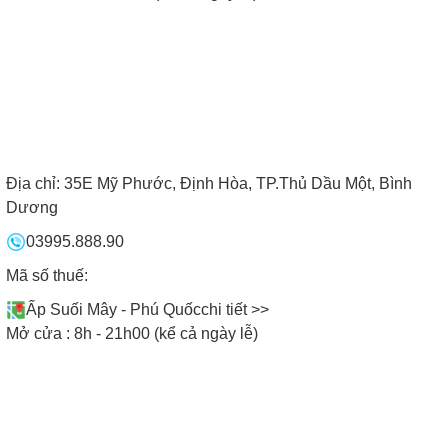
❮ Lùi lại
1
2
3
4
5
6
7
8
9
10
Xem thêm ❯
Địa chỉ:
35E Mỹ Phước, Định Hòa, TP.Thủ Dầu Một, Bình
GỌI NGAY HOTLINE CHO BẾP NAM
Dương
ANH ĐỂ ĐƯỢC TƯ VẤN
03995.888.90
MIỀN BẮC:
09771.09773
Mã số thuế:
ĐÀ NẴNG:
0901.965.455
Ấp Suối Mây - Phú Quốc
chi tiết >>
MIỀN NAM:
078.635.9999
Mở cửa : 8h - 21h00 (kể cả ngày lễ)