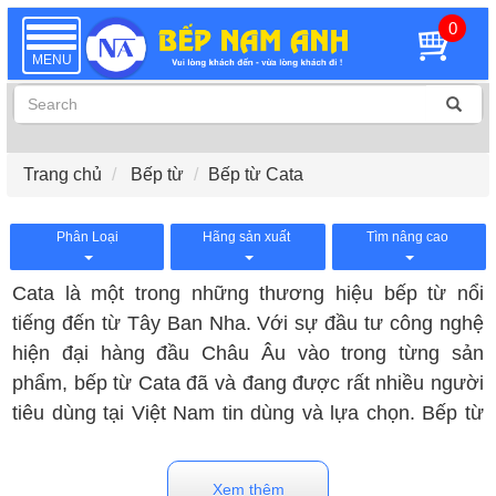
0
TOGGLE
NAVIGATION
MENU
Trang chủ
Bếp từ
Bếp từ Cata
Phân Loại
Hãng sản xuất
Tìm nâng cao
Cata là một trong những thương hiệu bếp từ nổi
tiếng đến từ Tây Ban Nha. Với sự đầu tư công nghệ
hiện đại hàng đầu Châu Âu vào trong từng sản
phẩm, bếp từ Cata đã và đang được rất nhiều người
tiêu dùng tại Việt Nam tin dùng và lựa chọn. Bếp từ
Cata có nhiều mức giá khác nhau, quý khách có thể
lựa chọn ở các khung giá sau đây:
Xem thêm