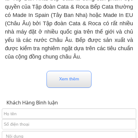
quyền của Tập đoàn Cata & Roca Bếp Cata thường
có Made In Spain (Tây Ban Nha) hoặc Made In EU
(Châu Âu) bởi Tập đoàn Cata & Roca có rất nhiều
nhà máy đặt ở nhiều quốc gia trên thế giới và chủ
yếu là các nước Châu Âu. Bếp được sản xuất và
được kiểm tra nghiêm ngặt dựa trên các tiêu chuẩn
của cộng đồng chung châu Âu.
Thành lập từ năm 1947, Cata là một trong những
Xem thêm
thương hiệu bếp từ hàng đầu trên thế giới, đã có
mặt trên 159 quốc gia. Cata ngày càng khẳng định
Khách Hàng Bình luận
được vị thế của mình trong lĩnh vực thiết bị nhà bếp
trên thế giới. Với đa dạng mẫu mã, kiểu dáng cùng
những tính năng vô cùng thông minh đã giúp Cata
chiếm trọn được sự tin tưởng và đánh giá cao của
đông đảo người tiêu dùng, trong đó có người tiêu