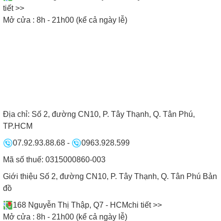
tiết >>
Mở cửa : 8h - 21h00 (kể cả ngày lễ)
• Người dùng hãy sử dụng loại nồi phù hợp trên
bếp từ.
• Tránh đặt bếp từ quá gần các thiết bị điện tử.
• Tuyệt đối không nên dùng vật sắc nhọn để vệ sinh
bếp và kéo lê nồi trên bề mặt bếp vì có thể gây trầy
xước.
• Sau khi nấu nướng xong không nên rút dây nguồn
Địa chỉ:
Số 2, đường CN10, P. Tây Thạnh, Q. Tân Phú,
TP.HCM
của bếp ra liền, như vậy sẽ làm giảm tuổi thọ của
bếp.
07.92.93.88.68
-
0963.928.599
Mã số thuế: 0315000860-003
ĐỘI NGŨ NHÂN VIÊN BẾP NAM ANH
Giới thiệu Số 2, đường CN10, P. Tây Thạnh, Q. Tân Phú
Bản
đồ
168 Nguyễn Thị Thập, Q7 - HCM
chi tiết >>
Mở cửa : 8h - 21h00 (kể cả ngày lễ)