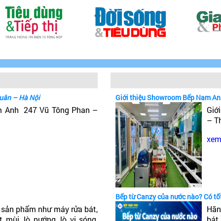
uân – Hà Nội
Giới thiệu Showroom Bếp Nam An
m Anh 247 Vũ Tông Phan –
Giớ
– T
xem 
Bếp từ Canzy của nước nào? Có t
sản phẩm như máy rửa bát,
Hãn
 mùi, lò nướng, lò vi sóng,
bát