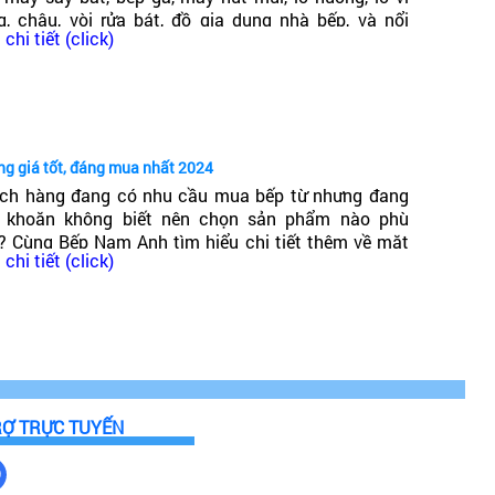
g, chậu, vòi rửa bát, đồ gia dụng nhà bếp, và nổi
chi tiết (click)
ng trong đó có dòng bếp từ Canzy. Vậy Bếp từ Canzy
 nước nào? Có tốt không?
ng giá tốt, đáng mua nhất 2024
ch hàng đang có nhu cầu mua bếp từ nhưng đang
 khoăn không biết nên chọn sản phẩm nào phù
? Cùng Bếp Nam Anh tìm hiểu chi tiết thêm về mặt
chi tiết (click)
g bếp từ giá phải chăng, chất lượng cao, đáng mua
t 2024!
RỢ TRỰC TUYẾN