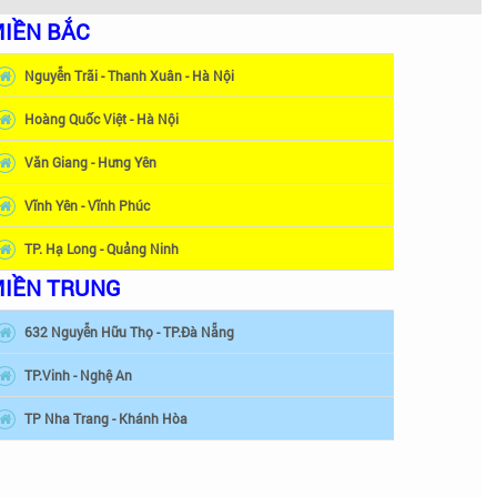
IỀN BẮC
Nguyễn Trãi - Thanh Xuân - Hà Nội
Hoàng Quốc Việt - Hà Nội
Văn Giang - Hưng Yên
Vĩnh Yên - Vĩnh Phúc
TP. Hạ Long - Quảng Ninh
IỀN TRUNG
632 Nguyễn Hữu Thọ - TP.Đà Nẵng
TP.Vinh - Nghệ An
TP Nha Trang - Khánh Hòa