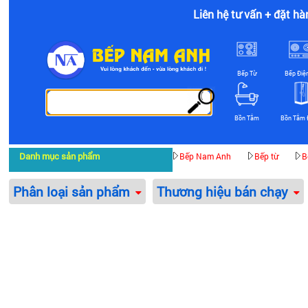
Liên hệ tư vấn + đặt hà
Bếp Từ
Bếp Điệ
Bồn Tắm
Bồn Tắm 
Danh mục sản phẩm
Bếp Nam Anh
Bếp từ
B
Phân loại sản phẩm
Thương hiệu bán chạy