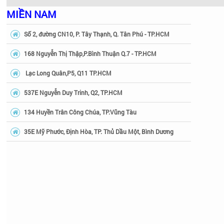
MIỀN NAM
Số 2, đường CN10, P. Tây Thạnh, Q. Tân Phú - TP.HCM
168 Nguyễn Thị Thập,P.Bình Thuận Q.7 - TP.HCM
Lạc Long Quân,P5, Q11 TP.HCM
537E Nguyễn Duy Trinh, Q2, TP.HCM
134 Huyền Trân Công Chúa, TP.Vũng Tàu
35E Mỹ Phước, Định Hòa, TP. Thủ Dầu Một, Bình Dương