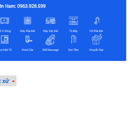
ền Nam: 0963.928.599
ò Vi Sóng
Máy Rửa Bát
Máy Sấy Bát
Tủ Bếp
Vòi Rửa Bát
hụ Kiện Tủ
Khoá Cửa
Ghế Massage
Sen Tắm
Khuyến Mại
t xứ