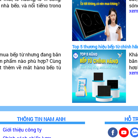
 nhà bếp, và nổi tiếng trong
són
xem 
ậy Bếp từ Canzy của nước
tiế
của
Top 5 thương hiệu bếp từ chính hã
mua bếp từ nhưng đang băn
Khá
ản phẩm nào phù hợp? Cùng
băn
ết thêm về mặt hàng bếp từ
hợp
xem 
o, đáng mua nhất 2024!
hàn
nhấ
THÔNG TIN NAM ANH
HỖ T
Giới thiệu công ty