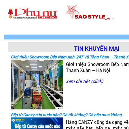
TIN KHUYẾN MẠI
Giới thiệu Showroom Bếp Nam Anh 247 Vũ Tông Phan – Thanh X
Giới thiệu Showroom Bếp Na
Thanh Xuân – Hà Nội
xem chi tiết (click)
Bếp từ Canzy của nước nào? Có tốt không? Có nên mua không
Hãng CANZY cũng đa dạng về 
máy sấy bát, bếp ga, máy hút