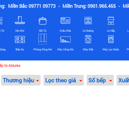
ng:
Miền Bắc 09771 09773
-
Miền Trung: 0901.965.455
-
Mi
n Từ
Hút Mùi
Nồi Từ
Chậu Rửa
Lò Nướng
Lò Hấp
L
Đứng
Bếp Ga
Phòng Xông Hơi
Máy Xông Hơi
Máy Giặt
Máy Lọc Nước
P
ếp từ Abbaka
Thương hiệu
Lọc theo giá
Số bếp
Xuấ