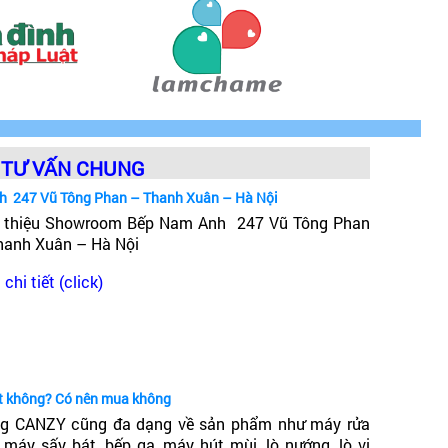
TƯ VẤN CHUNG
h 247 Vũ Tông Phan – Thanh Xuân – Hà Nội
i thiệu Showroom Bếp Nam Anh 247 Vũ Tông Phan
hanh Xuân – Hà Nội
chi tiết (click)
ốt không? Có nên mua không
g CANZY cũng đa dạng về sản phẩm như máy rửa
, máy sấy bát, bếp ga, máy hút mùi, lò nướng, lò vi