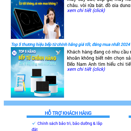
chậu, vòi rửa bát, đồ gia dụng
xem chi tiết (click)
đó có dòng bếp từ Canzy. V
nào? Có tốt không?
Top 5 thương hiệu bếp từ chính hãng giá tốt, đáng mua nhất 2024
Khách hàng đang có nhu cầu 
khoăn không biết nên chọn s
Bếp Nam Anh tìm hiểu chi ti
xem chi tiết (click)
giá phải chăng, chất lượng ca
HỖ TRỢ KHÁCH HÀNG
Chính sách bảo trì, bảo dưỡng & lắp
đặt