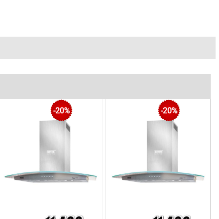
|
|
|
|
tủ
Máy hút mùi độc lập
Máy hút mùi cổ điển
Máy hút mùi kính cong
-20%
-20%