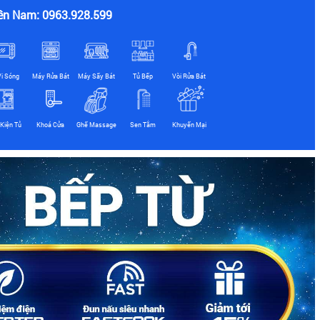
ền Nam: 0963.928.599
Vi Sóng
Máy Rửa Bát
Máy Sấy Bát
Tủ Bếp
Vòi Rửa Bát
Kiện Tủ
Khoá Cửa
Ghế Massage
Sen Tắm
Khuyến Mại