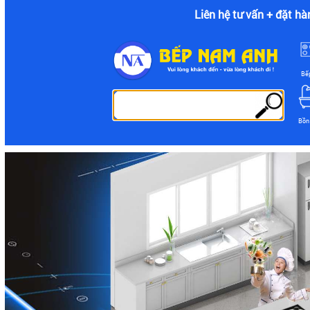
Liên hệ tư vấn + đặt hà
Bế
Bồn