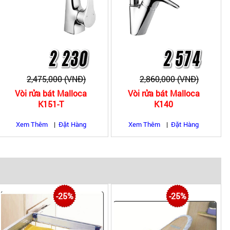
2,475,000 (VNĐ)
2,860,000 (VNĐ)
Vòi rửa bát Malloca
Vòi rửa bát Malloca
K151-T
K140
Xem Thêm
|
Đặt Hàng
Xem Thêm
|
Đặt Hàng
-25%
-25%