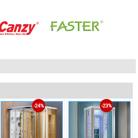
|
t kế thi công phòng xông hơi ướt tại nhà
Tư vấn thiết kế thi công đóng phòng xông hơi khô tại nh
-24%
-23%