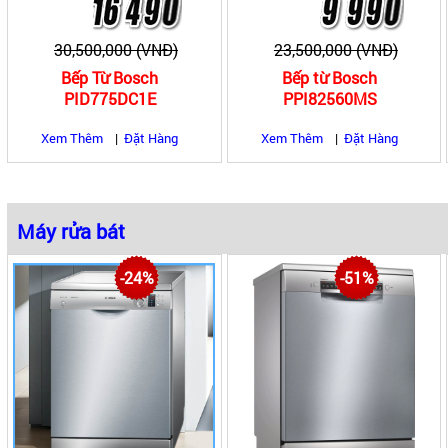
30,500,000 (VNĐ)
23,500,000 (VNĐ)
Bếp Từ Bosch
Bếp từ Bosch
PID775DC1E
PPI82560MS
Xem Thêm
|
Đặt Hàng
Xem Thêm
|
Đặt Hàng
Máy rửa bát
|
|
Máy rửa bát âm tủ
Máy rửa bát độc lập
-24%
-51%