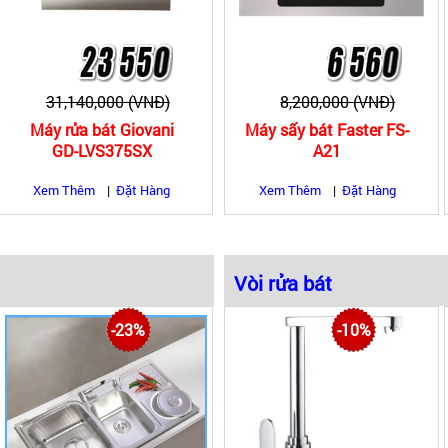
31,140,000 (VNĐ)
8,200,000 (VNĐ)
Máy rửa bát Giovani
Máy sấy bát Faster FS-
GD-LVS375SX
A21
Xem Thêm
|
Đặt Hàng
Xem Thêm
|
Đặt Hàng
|
|
Vòi rửa bát
ai hố có bàn
Chậu rửa bát 2 hố
Vòi rửa bát 3 đườn
-23%
-10%