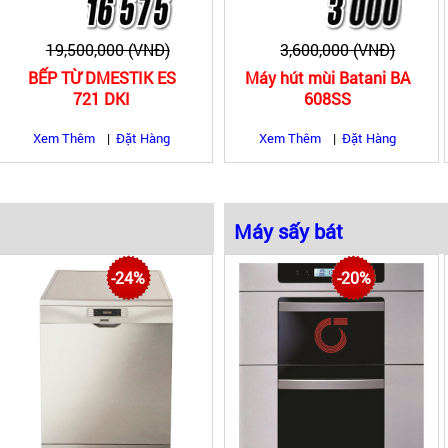
19,500,000 (VNĐ)
3,600,000 (VNĐ)
BẾP TỪ DMESTIK ES
Máy hút mùi Batani BA
721 DKI
608SS
Xem Thêm
|
Đặt Hàng
Xem Thêm
|
Đặt Hàng
Máy sấy bát
Máy sấy bát độc 
-24%
-20%