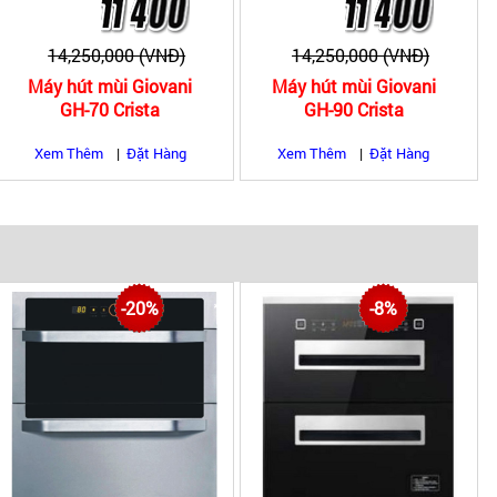
14,250,000 (VNĐ)
14,250,000 (VNĐ)
Máy hút mùi Giovani
Máy hút mùi Giovani
GH-70 Crista
GH-90 Crista
Xem Thêm
|
Đặt Hàng
Xem Thêm
|
Đặt Hàng
|
|
lập
Máy sấy bát âm tủ
-20%
-8%