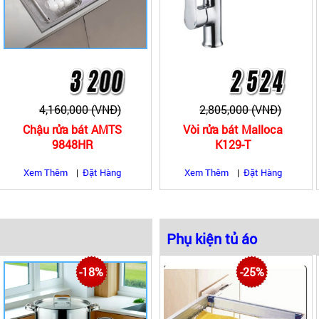
4,160,000 (VNĐ)
2,805,000 (VNĐ)
Chậu rửa bát AMTS
Vòi rửa bát Malloca
9848HR
K129-T
Xem Thêm
|
Đặt Hàng
Xem Thêm
|
Đặt Hàng
Phụ kiện tủ áo
-18%
-25%