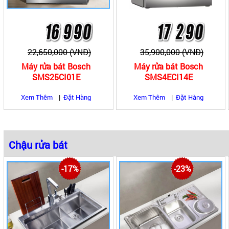
22,650,000 (VNĐ)
35,900,000 (VNĐ)
Máy rửa bát Bosch
Máy rửa bát Bosch
SMS25CI01E
SMS4ECI14E
Xem Thêm
|
Đặt Hàng
Xem Thêm
|
Đặt Hàng
Chậu rửa bát
|
|
Chậu rửa bát 3 hố có bàn
Chậu rửa bát 3 hố
Chậu rửa bát h
-17%
-23%