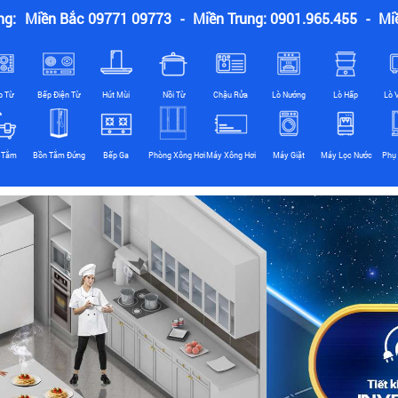
ng:
Miền Bắc 09771 09773
-
Miền Trung: 0901.965.455
-
Mi
p Từ
Bếp Điện Từ
Hút Mùi
Nồi Từ
Chậu Rửa
Lò Nướng
Lò Hấp
Lò 
 Tắm
Bồn Tắm Đứng
Bếp Ga
Phòng Xông Hơi
Máy Xông Hơi
Máy Giặt
Máy Lọc Nước
Phụ 