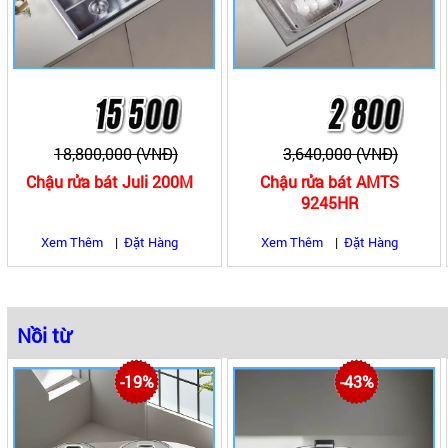
18,800,000 (VNĐ)
3,640,000 (VNĐ)
Chậu rửa bát Juli 200M
Chậu rửa bát AMTS
9245HR
Xem Thêm
|
Đặt Hàng
Xem Thêm
|
Đặt Hàng
Nồi từ
-19%
-43%