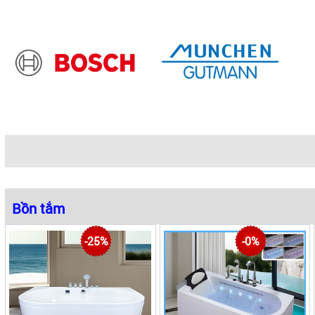
Bồn tắm
|
|
|
Bồn tắm nghệ thuật
Bồn tắm nằm
Bồn tắm massage
Bồn tắm xây
-25%
-0%