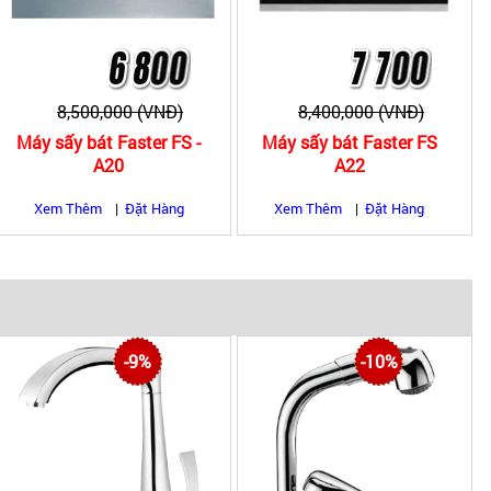
8,500,000 (VNĐ)
8,400,000 (VNĐ)
Máy sấy bát Faster FS -
Máy sấy bát Faster FS
A20
A22
Xem Thêm
|
Đặt Hàng
Xem Thêm
|
Đặt Hàng
|
|
|
g nước
Vòi rửa bát đơn lạnh
Vòi rửa bát nóng lạnh
-9%
-10%