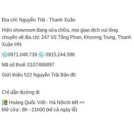
đến 15kg và chịu nhiệt 1000 độ C, sốc nhiệt khoảng
800 độ C. Có khả năng chống trầy xước, tản nhiệt
nhanh và an toàn khi sử dụng.
Địa chỉ:
Nguyễn Trãi - Thanh Xuân
Mâm từ:
Sử dụng mâm từ EGO cao cấp với ưu
Hiện showroom đang sửa chữa, mọi giao dịch vui lòng
điểm tự động nhận diện đáy nồi. Thời gian ra nhiệt
chuyển về địa chỉ: 247 Vũ Tông Phan, Khương Trung, Thanh
nhanh chóng rút ngắn thời gian đun nấu và tuổi họ
Xuân HN
mâm từ cực cao lên đến 10 năm.
0971.048.739
0915.244.598
Mã số thuế: 0107486897
Giới thiệu 522 Nguyễn Trãi
Bản đồ
Chỉ dẫn đường đi
Hoàng Quốc Việt - Hà Nội
chi tiết >>
Mở cửa : 8h - 21h00 (kể cả ngày lễ)