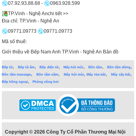
07.92.93.88.68
-
0963.928.599
TP.Vinh - Nghệ An
chi tiết >>
Địa chỉ:
TP.Vinh - Nghệ An
09771.09773
09771.09773
Mã số thuế:
Giới thiệu về Bếp Nam Anh TP.Vinh - Nghệ An
Bản đồ
,
,
,
,
,
,
Bếp từ
Bếp từ âm
Bếp điện từ
Máy hút mùi
Bồn tắm
Bồn tắm đứng
,
,
,
,
,
Bồn tắm massage
Bồn tắm nằm
Máy hút mùi
Máy rửa bát
Máy sấy bát
,
Bếp hồng ngoại
Phòng xông hơi
Copyright © 2026 Công Ty Cổ Phần Thương Mại Nội