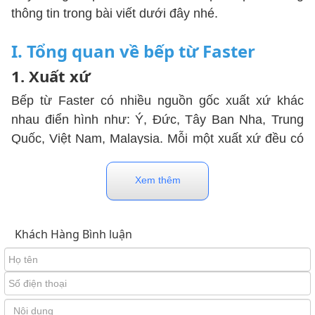
thông tin trong bài viết dưới đây nhé.
I. Tổng quan về bếp từ Faster
1. Xuất xứ
Bếp từ Faster có nhiều nguồn gốc xuất xứ khác
nhau điển hình như: Ý, Đức, Tây Ban Nha, Trung
Quốc, Việt Nam, Malaysia. Mỗi một xuất xứ đều có
giấy tờ bảo hành, nguồn gốc, tem mác rõ ràng vì
vậy người mua có thể tham khảo để đặt mua sản
Xem thêm
phẩm chính hãng.
Khách Hàng Bình luận