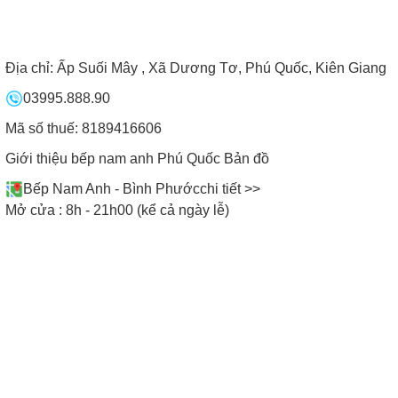
❮ Lùi lại
1
2
3
4
5
6
7
Địa chỉ:
Ấp Suối Mây , Xã Dương Tơ, Phú Quốc, Kiên Giang
8
9
10
Xem thêm ❯
03995.888.90
Mã số thuế: 8189416606
GỌI NGAY HOTLINE CHO BẾP NAM
Giới thiệu bếp nam anh Phú Quốc
Bản đồ
ANH ĐỂ ĐƯỢC TƯ VẤN
Bếp Nam Anh - Bình Phước
chi tiết >>
MIỀN BẮC:
09771.09773
Mở cửa : 8h - 21h00 (kể cả ngày lễ)
ĐÀ NẴNG:
0901.965.455
MIỀN NAM:
078.635.9999