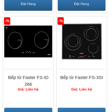
3. Bếp từ Faster nhập khẩu từ Trung Quốc:
Là
Đặt Hàng
Đặt Hàng
mẫu bếp từ giá rẻ có giá từ 6 triệu đồng đến dưới 10
triệu đồng. Quý khách hàng có thể tham khảo model:
-%
-%
Bếp từ Faster FS 628I
,...
Hiện nay các mẫu bếp từ Faster tại
Bếp Nam Anh
vô cùng đa dạng và phong phú. Quý khách hàng có
thể đến trực tiếp địa chỉ này để được đặt mua. Ngoài
ra, có thể tham khảo thêm những mẫu bếp như:
Bếp
từ Bosch
,
bếp từ Munchen
,
bếp từ Lorca
,
bếp từ
Pramie
,...
Bếp từ Faster FS-ID
Bếp từ Faster FS-3SI
266
Giá: Liên hệ
Giá: Liên hệ