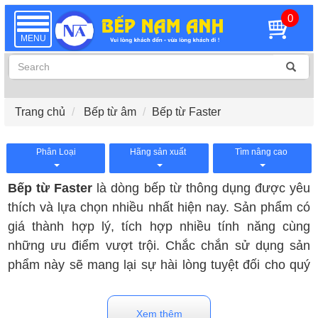
0
TOGGLE
NAVIGATION
MENU
Trang chủ
Bếp từ âm
Bếp từ Faster
Phân Loại
Hãng sản xuất
Tìm nâng cao
Bếp từ Faster
là dòng bếp từ thông dụng được yêu
thích và lựa chọn nhiều nhất hiện nay. Sản phẩm có
giá thành hợp lý, tích hợp nhiều tính năng cùng
những ưu điểm vượt trội. Chắc chắn sử dụng sản
phẩm này sẽ mang lại sự hài lòng tuyệt đối cho quý
khách hàng. Quý khách hàng có thể tham khảo
những mẫu bếp từ Faster bán chạy và nổi tiếng trên
Xem thêm