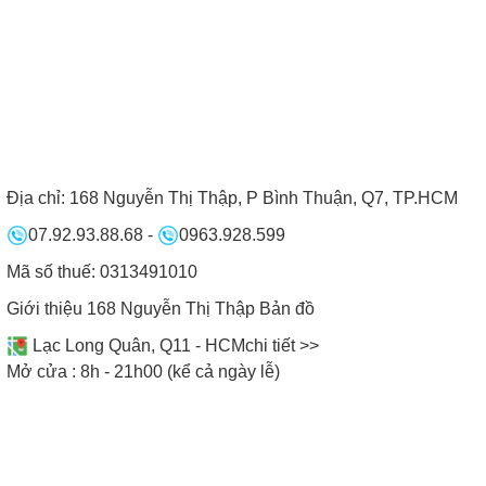
tiện và đơn giản hơn.
I. Tổng quan về bếp từ
II. Lưu ý khi sử dụng
Faster
bếp từ Faster
I. Tổng quan về bếp từ
II. Lưu ý khi sử dụng
Địa chỉ:
168 Nguyễn Thị Thập, P Bình Thuận, Q7, TP.HCM
Faster
bếp từ Faster
07.92.93.88.68
-
0963.928.599
Mã số thuế: 0313491010
ĐỘI NGŨ NHÂN VIÊN BẾP NAM ANH
Giới thiệu 168 Nguyễn Thị Thập
Bản đồ
Lạc Long Quân, Q11 - HCM
chi tiết >>
Mở cửa : 8h - 21h00 (kể cả ngày lễ)