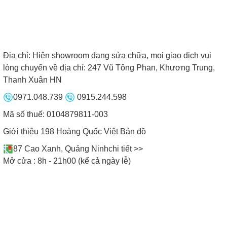
Địa chỉ:
Hiện showroom đang sửa chữa, mọi giao dịch vui
Bếp từ Faster được làm từ những linh kiện cao cấp và đảm
lòng chuyển về địa chỉ: 247 Vũ Tông Phan, Khương Trung,
bảo
Thanh Xuân HN
4. Tính năng
0971.048.739
0915.244.598
Mã số thuế: 0104879811-003
Một trong những ưu điểm khiến hãng bếp từ Faster
được nhiều người yêu thích lựa chọn chính là sở
Giới thiệu 198 Hoàng Quốc Việt
Bản đồ
hữu nhiều tính năng. Giúp công việc nấu nướng
87 Cao Xanh, Quảng Ninh
chi tiết >>
của chị em trở nên đơn giản và nhanh chóng hơn
Mở cửa : 8h - 21h00 (kể cả ngày lễ)
bao giờ hết.
• Tính năng hẹn giờ:
Bếp sẽ tự động tắt đến
khoảng thời gian người dùng cài đặt vừa có thể nấu
ăn và làm những công việc khác mà không lo bị
cháy thức ăn.