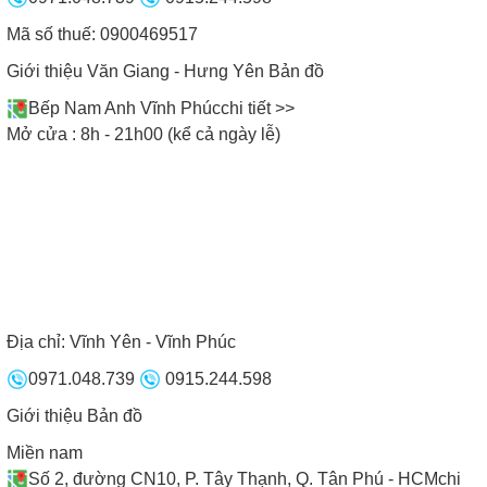
san nhiệt, tính năng chia sẻ công suất,... Giúp bếp
Mã số thuế: 0900469517
từ hoạt động hiệu quả và có độ bền cao hơn trong
quá trình sử dụng.
Giới thiệu Văn Giang - Hưng Yên
Bản đồ
Bếp Nam Anh Vĩnh Phúc
chi tiết >>
Mở cửa : 8h - 21h00 (kể cả ngày lễ)
Địa chỉ:
Vĩnh Yên - Vĩnh Phúc
0971.048.739
0915.244.598
Bếp từ Faster sở hữu nhiều tính năng và ưu điểm vượt trội
Giới thiệu
Bản đồ
II. Lưu ý khi sử dụng bếp từ Faster
Miền nam
Số 2, đường CN10, P. Tây Thạnh, Q. Tân Phú - HCM
chi
• Trước tiên quý khách hàng nên đặt mua bếp từ