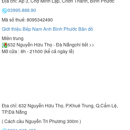
Địa chỉ:
Ấp 3, Chợ Minh Lập, Chơn Thành, Bình Phước
03995.888.90
Mã số thuế: 8095342490
Giới thiệu Bếp Nam Anh Bình Phước
Bản đồ
Miền trung
632 Nguyễn Hữu Thọ - Đà Nẵng
chi tiết >>
Mở cửa : 8h - 21h00 (kể cả ngày lễ)
Địa chỉ:
632 Nguyễn Hữu Thọ, P.Khuê Trung, Q.Cẩm Lệ,
TP.Đà Nẵng
( Cách cầu Nguyễn Tri Phương 300m )