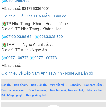
0901.965.455
Mã số thuế: 8347363364001
Giới thiệu Hải Châu ĐÀ NẴNG
Bản đồ
TP Nha Trang - Khánh Hòa
chi tiết >>
Địa chỉ:
TP Nha Trang - Khánh Hòa
07.92.93.88.68
-
0963.928.599
TP.Vinh - Nghệ An
chi tiết >>
Địa chỉ:
TP.Vinh - Nghệ An
09771.09773
09771.09773
Mã số thuế:
Giới thiệu về Bếp Nam Anh TP.Vinh - Nghệ An
Bản đồ
,
,
,
,
,
,
Bếp từ
Bếp từ âm
Bếp điện từ
Máy hút mùi
Bồn tắm
Bồn tắm đứng
,
,
,
,
,
Bồn tắm massage
Bồn tắm nằm
Máy hút mùi
Máy rửa bát
Máy sấy bát
,
Bếp hồng ngoại
Phòng xông hơi