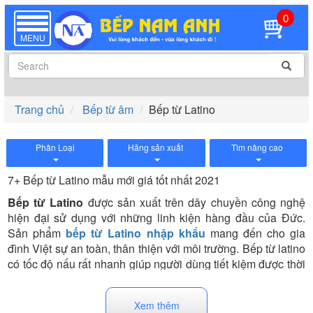
0
TOGGLE
NAVIGATION
MENU
Trang chủ
Bếp từ âm
Bếp từ Latino
Phân Loại
Hãng sản xuất
Tìm nâng cao
7+ Bếp từ Latino mẫu mới giá tốt nhất 2021
Bếp từ Latino
được sản xuất trên dây chuyền công nghệ
hiện đại sử dụng với những linh kiện hàng đầu của Đức.
Sản phẩm
bếp từ Latino nhập khẩu
mang đến cho gia
đình Việt sự an toàn, thân thiện với môi trường. Bếp từ latino
có tốc độ nấu rất nhanh giúp người dùng tiết kiệm được thời
gian nấu nướng, hiệu suất
bếp từ nhập khẩu
này đạt tới 95%
nên rất tiết kiệm điện giảm chi phí sinh hoạt cho gia đình.
Xem thêm