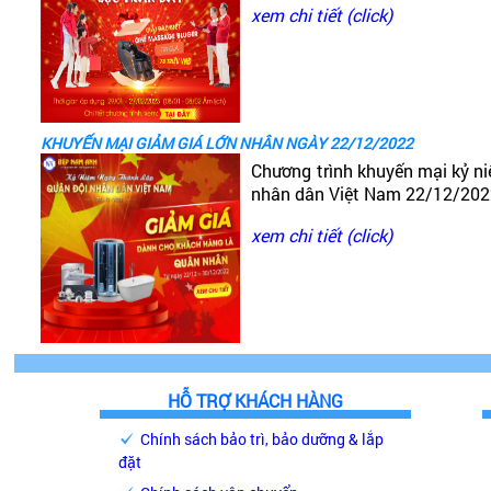
xem chi tiết (click)
KHUYẾN MẠI GIẢM GIÁ LỚN NHÂN NGÀY 22/12/2022
Chương trình khuyến mại kỷ n
nhân dân Việt Nam 22/12/20
xem chi tiết (click)
HỖ TRỢ KHÁCH HÀNG
Chính sách bảo trì, bảo dưỡng & lắp
đặt
Ngu