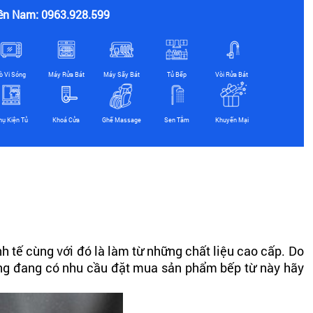
ền Nam: 0963.928.599
ò Vi Sóng
Máy Rửa Bát
Máy Sấy Bát
Tủ Bếp
Vòi Rửa Bát
hụ Kiện Tủ
Khoá Cửa
Ghế Massage
Sen Tắm
Khuyến Mại
h tế cùng với đó là làm từ những chất liệu cao cấp. Do
hàng đang có nhu cầu đặt mua sản phẩm bếp từ này hãy