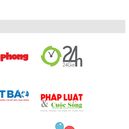
hì thương hiệu bếp từ Dudoff luôn mang đến cho khách
ết kế
bếp từ Dudoff
được sáng tạo dựa trên thiết kế của