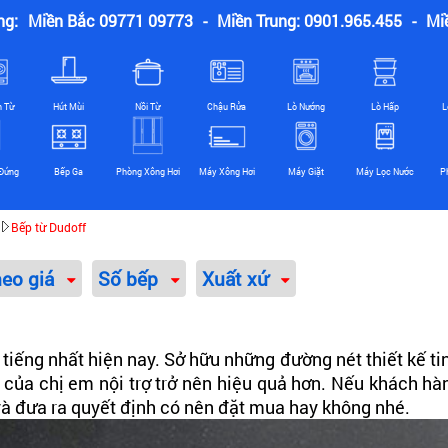
ng:
Miền Bắc 09771 09773
-
Miền Trung: 0901.965.455
-
Mi
n Từ
Hút Mùi
Nồi Từ
Chậu Rửa
Lò Nướng
Lò Hấp
L
Đứng
Bếp Ga
Phòng Xông Hơi
Máy Xông Hơi
Máy Giặt
Máy Lọc Nước
P
Bếp từ Dudoff
heo giá
Số bếp
Xuất xứ
tiếng nhất hiện nay. Sở hữu những đường nét thiết kế tin
 của chị em nội trợ trở nên hiệu quả hơn. Nếu khách 
 và đưa ra quyết định có nên đặt mua hay không nhé.