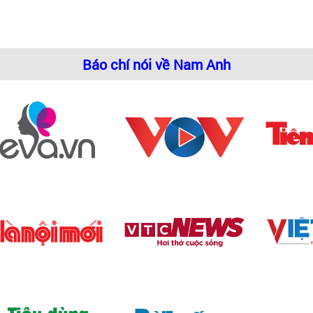
Báo chí nói về Nam Anh
Lựa chọn sử dụng bếp từ thương hiệu Dudoff cao cấp
Tại sao nên lựa chọn bếp từ Dudoff
hác trên thế giới: Munchen, Bosch, Franke, Teka,... T
 dáng chất lượng.
ự thoải mái tiện lợi dành cho bất cứ ai khi vào bếp. Thi