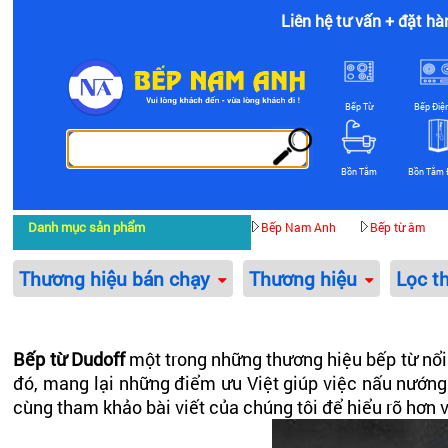
Liên hệ tư vấn + đặt hà
Bếp Từ
Bếp Điệ
Bồn Tắm
Bồn Tắm 
Danh mục sản phẩm
Bếp Nam Anh
Bếp từ âm
Thương hiệu bán chạy
Thương hiệu
Lọc t
Bếp từ Dudoff
một trong những thương hiệu bếp từ nổi 
đó, mang lại những điểm ưu Việt giúp việc nấu nướng
cùng tham khảo bài viết của chúng tôi để hiểu rõ hơn