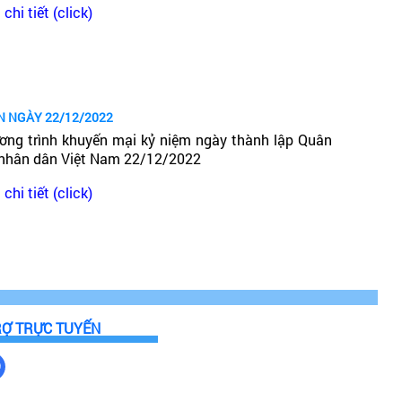
chi tiết (click)
N NGÀY 22/12/2022
ơng trình khuyến mại kỷ niệm ngày thành lập Quân
 nhân dân Việt Nam 22/12/2022
chi tiết (click)
RỢ TRỰC TUYẾN
ràng