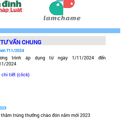
ỗi khi vào bếp. Từ đó giúp khách hàng dễ dàng chế biến
TƯ VẤN CHUNG
hen T11/2024
off được sản xuất tại châu Âu. Các linh kiện đều đảm
ơng trình áp dụng từ ngày 1/11/2024 đến
ưởng vì vậy khách hàng có thể yên tâm khi sử dụng đặt
11/2024
chi tiết (click)
2023
 thăm trúng thưởng chào đón năm mới 2023