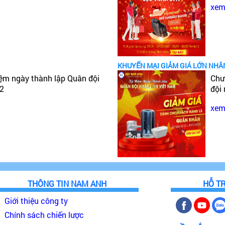
xem 
KHUYẾN MẠI GIẢM GIÁ LỚN NHÂ
iệm ngày thành lập Quân đội
Chư
22
đội
xem 
THÔNG TIN NAM ANH
HỖ T
Giới thiệu công ty
Chính sách chiến lược
ồn gốc xuất xứ của bếp từ hãng Dudoff có nguồn gốc rõ 