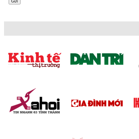
Cũng giống như những thương hiệu bếp từ nổi tiếng k
hàng những sản phẩm bếp đa dạng về mẫu mã và kiểu
Đánh giá chi tiết về thiết kế bếp từ Dudoff
Với thiết kế mang phong cách hiện đại vì vậy tạo nên s