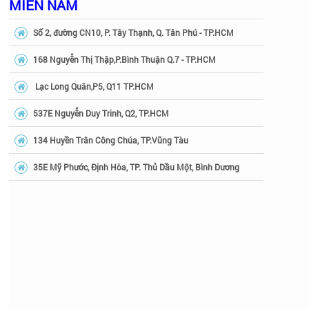
dòng bếp từ Dudoff.
MIỀN NAM
Hiện nay thương hiệu bếp từ Dudoff hỗ trợ bảo hành l
Số 2, đường CN10, P. Tây Thạnh, Q. Tân Phú - TP.HCM
được sửa chữa miễn phí.
168 Nguyễn Thị Thập,P.Bình Thuận Q.7 - TP.HCM
Lạc Long Quân,P5, Q11 TP.HCM
537E Nguyễn Duy Trinh, Q2, TP.HCM
134 Huyền Trân Công Chúa, TP.Vũng Tàu
- Để sử dụng bếp từ được lâu và không ảnh hưởng tới 
nồi đáy phẳng inox nhiều từ. Những loại nồi được tráng
35E Mỹ Phước, Định Hòa, TP. Thủ Dầu Một, Bình Dương
- Nên lựa chọn dụng cụ nấu nướng thích hợp làm từ gỗ,
- Lưu ý khi nên nấu bếp ở trong điều kiện nhiệt độ cao
- Nên sử dụng bếp hằng ngày để đảm bảo cho thiết bị 
- Không nên di chuyển bếp khi đun nấu nhằm tránh chạ