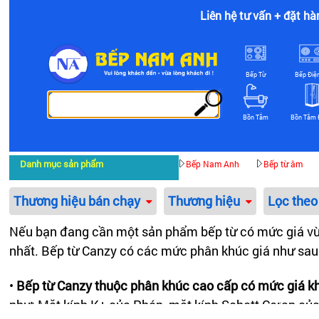
Liên hệ tư vấn + đặt hà
Bếp Từ
Bếp Điệ
Bồn Tắm
Bồn Tắm 
Danh mục sản phẩm
Bếp Nam Anh
Bếp từ âm
Thương hiệu bán chạy
Thương hiệu
Lọc theo
Nếu bạn đang cần một sản phẩm bếp từ có mức giá vừa
nhất. Bếp từ Canzy có các mức phân khúc giá như sau
•
Bếp từ Canzy thuộc phân khúc cao cấp có mức giá kho
như: Mặt kính K+ của Pháp, mặt kính Schott Ceran của