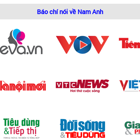
Báo chí nói về Nam Anh
Bếp từ Canzy có nhiều nguồn gốc xuất xứ khác nhau
 mã đa dạng. Hiện bếp từ Canzy có dòng bếp từ đôi, bếp 
p nhất với không gian thiết kế phòng bếp của quý khách