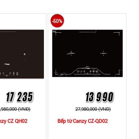
kiện nhập khẩu và lắp ráp tại Thái Lan, Malaysia, vì
-50%
bật với một số model như:
Bếp từ Canzy CZ 500-2ID
,
c. Quý khách có thể tham khảo model bán chạy như:
,980,000 (VNĐ)
27,980,000 (VNĐ)
nzy CZ QH02
Bếp từ Canzy CZ-QD02