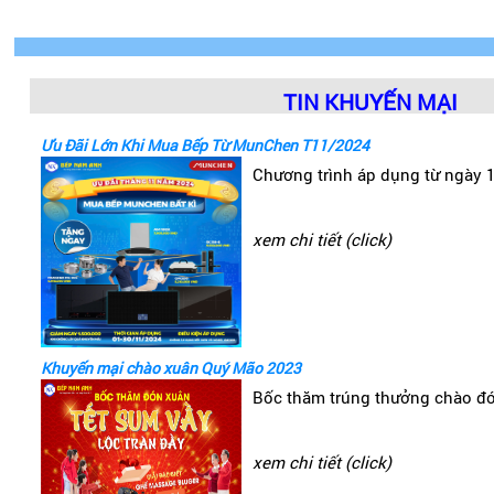
TIN KHUYẾN MẠI
Ưu Đãi Lớn Khi Mua Bếp Từ MunChen T11/2024
Chương trình áp dụng từ ngày 
xem chi tiết (click)
3. Chất liệu
Khuyến mại chào xuân Quý Mão 2023
Bếp từ Canzy được tích hợp những linh kiện, công ngh
Bốc thăm trúng thưởng chào đ
• Mặt kính
xem chi tiết (click)
Tùy theo nguồn gốc xuất xứ, bếp từ Canzy sẽ được làm