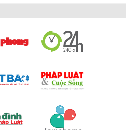
từ ba với kiểu dáng hình vuông và hình chữ nhật, mang
.