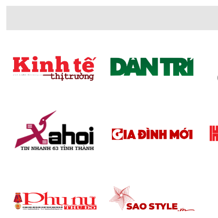
2. Thiết kế
Bếp từ Canzy có thiết kế hiện đại, sang trọng với mẫu
đến cho khách hàng nhiều sự lựa chọn, sao cho phù hợ