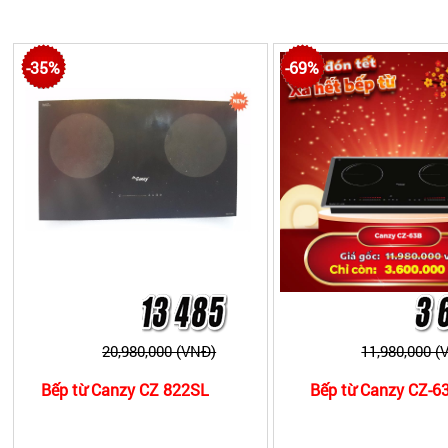
dụng. Một số model đang được ưa chuộng hiện nay:
B
•
Bếp từ Canzy thuộc phân khúc tầm trung có mức giá d
-35%
-69%
vậy mà giá thành của dòng bếp này sẽ rẻ hơn so với 
bếp từ Canzy CZ 400-2GB
,
bếp từ Canzy CZ 900GB
…
•
Bếp từ Canzy thuộc phân khúc hàng giá rẻ có mức giá 
Bếp từ Canzy CZ 3002SS
...
20,980,000 (VNĐ)
11,980,000 (
Bếp từ Canzy CZ 822SL
Bếp từ Canzy CZ-6