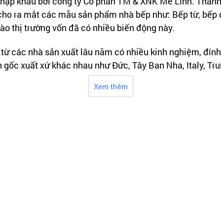
nhập khẩu bởi công ty Cổ phần TM & XNK Mê Linh. Thành 
 cho ra mắt các mẫu sản phẩm nhà bếp như: Bếp từ, bếp đ
ào thị trường vốn đã có nhiều biến động này.
ừ các nhà sản xuất lâu năm có nhiều kinh nghiệm, đính 
n gốc xuất xứ khác nhau như Đức, Tây Ban Nha, Italy, Tr
Xem thêm