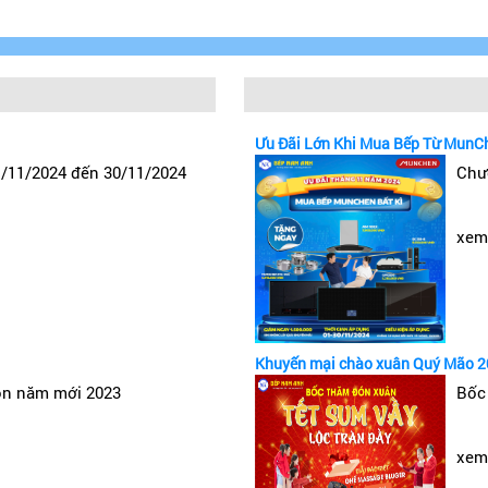
Ưu Đãi Lớn Khi Mua Bếp Từ MunC
1/11/2024 đến 30/11/2024
Chư
xem 
Bếp từ Canzy 2 vùng nấu
Khuyến mại chào xuân Quý Mão 
ệ hiện đại nhất, đảm bảo mang tới sản phẩm chất lượng 
ón năm mới 2023
Bốc
xem 
 từ các mặt kính khác nhau, bếp xuất xứ Trung Quốc sử 