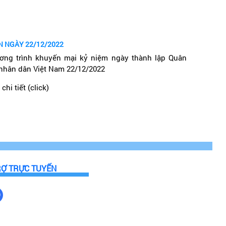
a có 2 nhà máy sản xuất kính)
50 độ C, chịu sốc nhiệt lên tới 750 độ C và dễ dàng vệ
N NGÀY 22/12/2022
ơng trình khuyến mại kỷ niệm ngày thành lập Quân
 nhân dân Việt Nam 22/12/2022
y tinh siêu bền, chịu lực tốt và khả năng chịu nhiệt
chi tiết (click)
nh cao cấp với độ chịu lực tới 15kg, chịu nhiệt lên
chứa các kim loại nặng độc hại asen và antimon.
RỢ TRỰC TUYẾN
ệt nhanh chóng đảm bảo rút ngắn thời gian đun nấu và