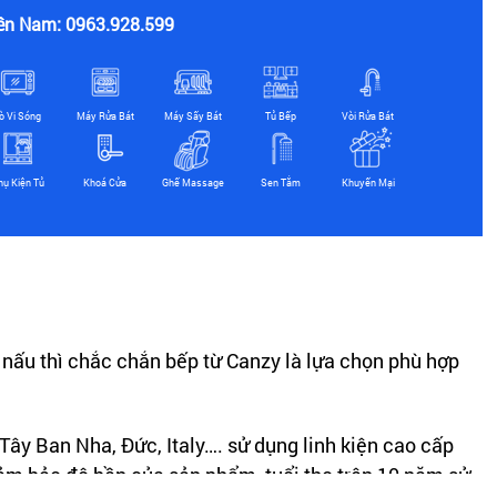
ền Nam: 0963.928.599
ò Vi Sóng
Máy Rửa Bát
Máy Sấy Bát
Tủ Bếp
Vòi Rửa Bát
hụ Kiện Tủ
Khoá Cửa
Ghế Massage
Sen Tắm
Khuyến Mại
nấu thì chắc chắn bếp từ Canzy là lựa chọn phù hợp
ây Ban Nha, Đức, Italy…. sử dụng linh kiện cao cấp
đảm bảo độ bền của sản phẩm, tuổi thọ trên 10 năm sử