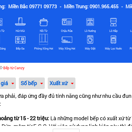
ng:
Miền Bắc 09771 09773
-
Miền Trung: 0901.965.455
-
Mi
n Từ
Hút Mùi
Nồi Từ
Chậu Rửa
Lò Nướng
Lò Hấp
L
Đứng
Bếp Ga
Phòng Xông Hơi
Máy Xông Hơi
Máy Giặt
Máy Lọc Nước
P
Bếp từ Canzy
 giá
Số bếp
Xuất xứ
 phải, đáp ứng đầy đủ tính năng cũng như nhu cầu đun 
:
ảng từ 15 - 22 triệu:
Là những model bếp có xuất xứ từ T
 Đức, mâm từ E.G.O. Với việc sử dụng linh kiện này thì 