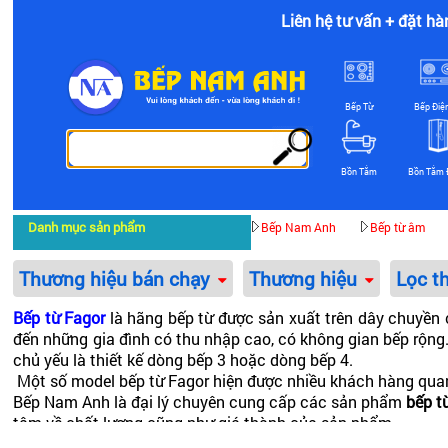
Liên hệ tư vấn + đặt hà
Bếp Từ
Bếp Điệ
Bồn Tắm
Bồn Tắm 
Danh mục sản phẩm
Bếp Nam Anh
Bếp từ âm
Thương hiệu bán chạy
Thương hiệu
Lọc t
Bếp từ Fagor
là hãng bếp từ được sản xuất trên dây chuyền
đến những gia đình có thu nhập cao, có không gian bếp rộng.
chủ yếu là thiết kế dòng bếp 3 hoặc dòng bếp 4.
Một số model bếp từ Fagor hiện được nhiều khách hàng qua
Bếp Nam Anh là đại lý chuyên cung cấp các sản phẩm
bếp t
tâm về chất lượng cũng như giá thành của sản phẩm.
Tại các showroom Bếp Nam Anh không chỉ phân phối riêng hãn