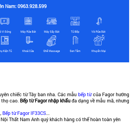
ền Nam: 0963.928.599
ò Vi Sóng
Máy Rửa Bát
Máy Sấy Bát
Tủ Bếp
Vòi Rửa Bát
hụ Kiện Tủ
Khoá Cửa
Ghế Massage
Sen Tắm
Khuyến Mại
guyên chiếc từ Tây ban nha. Các mẫu
bếp từ
của Fagor hướng
i thọ cao.
Bếp từ Fagor
nhập khẩu
đa dạng về mẫu mã, nhưng
S
,
Bếp từ Fagor IF33CS
...
 với Nội Thất Nam Anh quý khách hàng có thể hoàn toàn yên
 từ nổi tiếng khác như :
Bếp từ Eurosun
,
Bếp từ bosch
,
Bếp