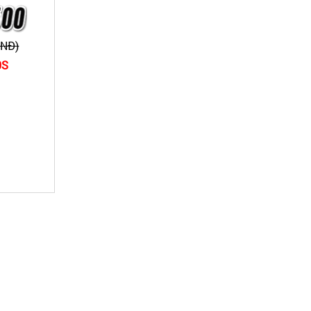
VNĐ)
0S