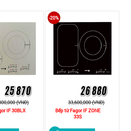
để được hưởng những chương trình khuyến mại hấp dẫn.
-20%
800,000 (VNĐ)
33,600,000 (VNĐ)
gor IF 30BLX
Bếp từ Fagor IF ZONE
33S