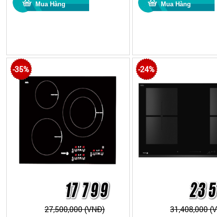
-35%
-24%
27,500,000 (VNĐ)
31,408,000 (