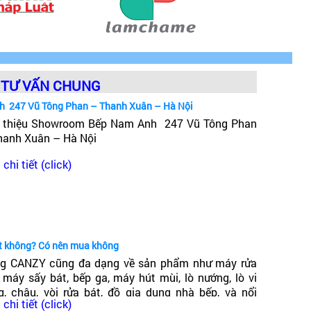
TƯ VẤN CHUNG
h 247 Vũ Tông Phan – Thanh Xuân – Hà Nội
i thiệu Showroom Bếp Nam Anh 247 Vũ Tông Phan
hanh Xuân – Hà Nội
chi tiết (click)
ốt không? Có nên mua không
g CANZY cũng đa dạng về sản phẩm như máy rửa
, máy sấy bát, bếp ga, máy hút mùi, lò nướng, lò vi
g, chậu, vòi rửa bát, đồ gia dụng nhà bếp, và nổi
chi tiết (click)
ng trong đó có dòng bếp từ Canzy. Vậy Bếp từ Canzy