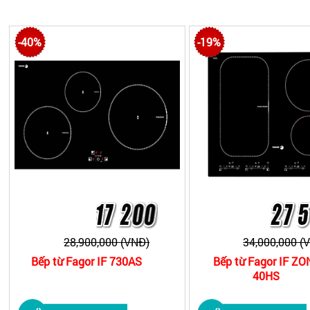
từ Munchen
, bếp từ Chefs ..Hiện chúng tôi đang có chương 
-40%
-19%
28,900,000 (VNĐ)
34,000,000 (
Bếp từ Fagor IF 730AS
Bếp từ Fagor IF ZO
40HS