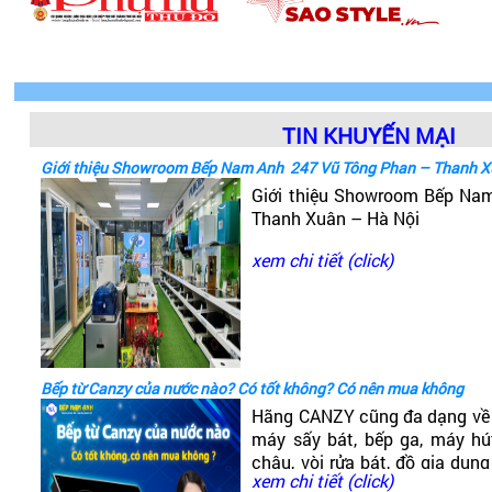
TIN KHUYẾN MẠI
Giới thiệu Showroom Bếp Nam Anh 247 Vũ Tông Phan – Thanh X
Giới thiệu Showroom Bếp Na
Thanh Xuân – Hà Nội
xem chi tiết (click)
Bếp từ Canzy của nước nào? Có tốt không? Có nên mua không
Hãng CANZY cũng đa dạng về 
máy sấy bát, bếp ga, máy hút
chậu, vòi rửa bát, đồ gia dụng
xem chi tiết (click)
đó có dòng bếp từ Canzy. V