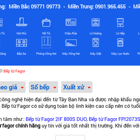
ng:
Miền Bắc 09771 09773
-
Miền Trung: 0901.965.455
-
Mi
n Từ
Hút Mùi
Nồi Từ
Chậu Rửa
Lò Nướng
Lò Hấp
L
Đứng
Bếp Ga
Phòng Xông Hơi
Máy Xông Hơi
Máy Giặt
Máy Lọc Nước
P
Bếp từ Fagor
heo giá
Số bếp
Xuất xứ
 công nghệ hiện đại đến từ Tây Ban Nha và được nhập khẩu n
 Bếp từ Fagor có sử dụng toàn bộ linh kiện cao cấp nên có tuổ
n tâm như :
Bếp từ Fagor 2IF 800S DUO
,
Bếp từ Fagor FPI2073
ừ fagor chính hãng
uy tín với giá tốt nhất thị trường. Khi đến
g bếp từ Fagor mà chúng tôi còn phân phối rất nhiều hãng bếp