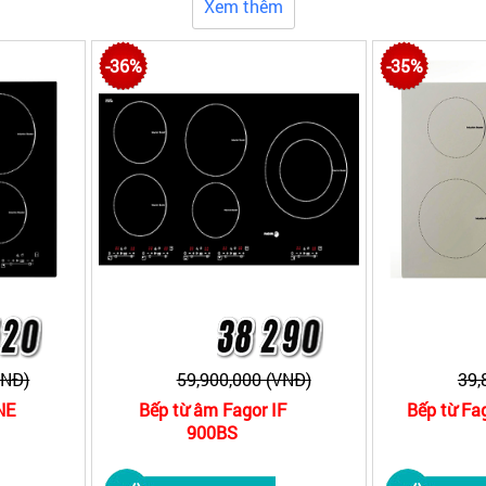
Xem thêm
trình khuyến mại tri ân khách hàng, quý khách hãy nhanh tay 
-36%
-35%
VNĐ)
59,900,000 (VNĐ)
39,
NE
Bếp từ âm Fagor IF
Bếp từ Fa
900BS