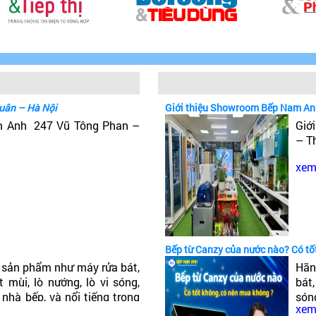
uân – Hà Nội
Giới thiệu Showroom Bếp Nam An
m Anh 247 Vũ Tông Phan –
Giớ
– T
xem 
Bếp từ Canzy của nước nào? Có t
sản phẩm như máy rửa bát,
Hãn
 mùi, lò nướng, lò vi sóng,
bát
 nhà bếp, và nổi tiếng trong
són
xem 
ậy Bếp từ Canzy của nước
tiế