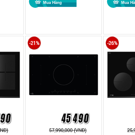
-21%
-26%
VNĐ)
57,990,000 (VNĐ)
25,