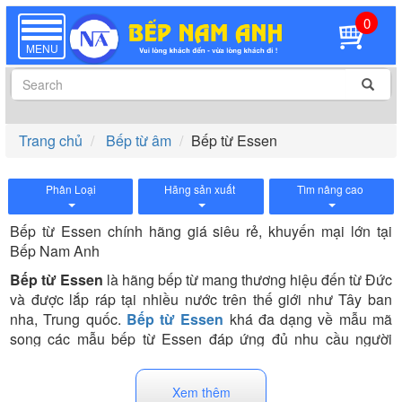
0
TOGGLE
NAVIGATION
MENU
Trang chủ
Bếp từ âm
Bếp từ Essen
Phân Loại
Hãng sản xuất
Tìm nâng cao
Bếp từ Essen chính hãng giá siêu rẻ, khuyến mại lớn tại
Bếp Nam Anh
Bếp từ Essen
là hãng bếp từ mang thương hiệu đến từ Đức
và được lắp ráp tại nhiều nước trên thế giới như Tây ban
nha, Trung quốc.
Bếp từ Essen
khá đa dạng về mẫu mã
song các mẫu bếp từ Essen đáp ứng đủ nhu cầu người
dùng và thích hợp với nhiều không gian bếp.
Bếp từ Essen
chính hãng
được nhập khẩu 100% linh kiện từ Đức nên có
Xem thêm
chất lượng đảm bảo, an toàn tuyệt đối cho người dùng.