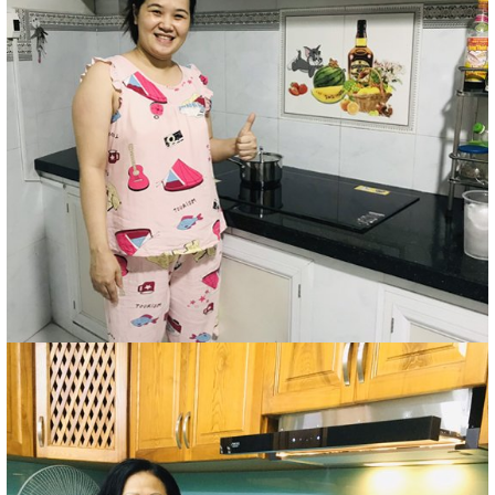
4. MODEL BẾP TỪ MUNCHEN
BÁN CHẠY NHẤT HIỆN NAY
Bếp từ Munchen GM 6839, bếp từ Munchen GM 8925, bếp
từ Munchen M216max A, bếp từ Munchen GM 3631, bếp từ
Munchen GM 2022.
Lý do: Đây đều là những model mới nhất của hãng Munchen
tích hợp đầy đủ những ưu việt mà ở những model cũ chưa
có như: Tính năng: GIÃ ĐÔNG - D tương đương với mức
nhiệt 50-70 độ C, Ủ ẤM - U tương đương với mức nhiệt 70-
80 độ C , RÁN- F tương đương với mức nhiệt 170-190 độ
C", mặc định riêng công suất riêng cho các món bạn nấu,
giúp tiết kiệm điện mà món ăn lại ngon hơn, rất khó kiếm tìm
được chức năng này ở các bếp nhập khẩu thông thường.
Tính năng nấu ăn nhanh siêu tốc với công suất cực đại lên
đến 6000W cho 2 vùng nấu có thể Booster cả 2 vùng ở
model bếp từ Munchen M216max A. Ngoài ra đây đều là