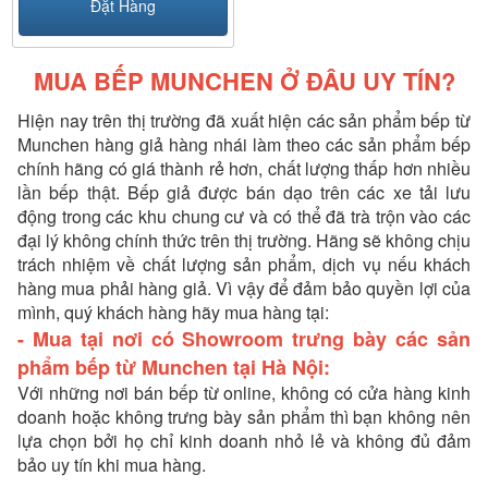
Đặt Hàng
8: KHÁCH HÀNG CỦA
MUA BẾP MUNCHEN Ở ĐÂU UY TÍN?
BẾP NAM ANH
Hiện nay trên thị trường đã xuất hiện các sản phẩm bếp từ
1. BẾP TỪ MUNCHEN CÓ TỐT
Munchen hàng giả hàng nhái làm theo các sản phẩm bếp
chính hãng có giá thành rẻ hơn, chất lượng thấp hơn nhiều
KHÔNG?
lần bếp thật. Bếp giả được bán dạo trên các xe tải lưu
động trong các khu chung cư và có thể đã trà trộn vào các
Xuất xứ bếp từ Munchen:
Nhắc đến Munchen là chúng ta
đại lý không chính thức trên thị trường. Hãng sẽ không chịu
nghĩ ngay đến nước Đức, nước đức rất nổi tiếng về sản xuất
trách nhiệm về chất lượng sản phẩm, dịch vụ nếu khách
một số mặt hàng như xe hơi, mỹ phẩm thời trang, đồ gia
hàng mua phải hàng giả. Vì vậy để đảm bảo quyền lợi của
dụng và trong đó có bếp từ, chúng ta hãy xem những lý do
mình, quý khách hàng hãy mua hàng tại:
khiến cho bếp từ Munchen trở nên nổi tiếng như vậy là gì.
Bếp từ Munchen có xuất xứ từ Đức và có mặt tại thị trường
- Mua tại nơi có Showroom trưng bày các sản
Việt nam từ những năm 2010 cho đến nay đã được hơn 10
phẩm bếp từ Munchen tại Hà Nội:
năm, đã chứng tỏ được vị thế của mình trên thị trường VN.
Với những nơi bán bếp từ online, không có cửa hàng kinh
Bếp từ munchen là hãng bếp đầu tiên đưa mẫu bếp từ đôi
doanh hoặc không trưng bày sản phẩm thì bạn không nên
vào thị trường việt nam năm 2010 và đã nhanh chóng được
lựa chọn bởi họ chỉ kinh doanh nhỏ lẻ và không đủ đảm
ưa chuộng vì lúc này các hãng bếp khác chỉ có các mẫu bếp
bảo uy tín khi mua hàng.
3 và 4 không phù hợp với không gian bếp người việt.