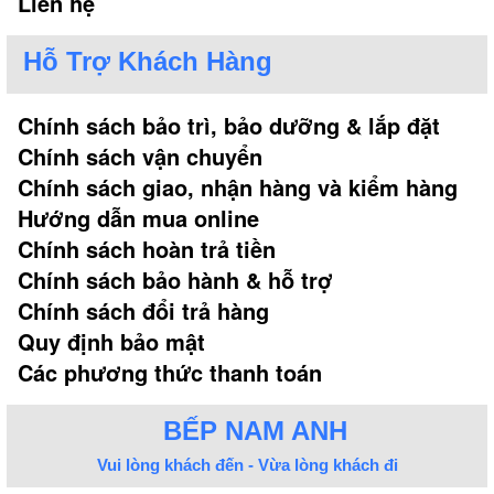
Liên hệ
Bên cạnh việc luôn cổ sung các tính năng nấu nướng và cả
Hỗ Trợ Khách Hàng
tiến mẫu mã, Bếp từ Munchen còn luôn đặt chương trình
khuyến mại cao nhất dành cho khách hàng khi mua sản
Chính sách bảo trì, bảo dưỡng & lắp đặt
phẩm bếp từ của hãng.
Chính sách vận chuyển
Với mục đích tri ân khách hàng, Munchen áp dụng chương
Chính sách giao, nhận hàng và kiểm hàng
trình siêu khuyến mại lớn:
Hướng dẫn mua online
***
Mua bếp từ Munchen tặng bộ nồi Munchen Đức cao cấp
Chính sách hoàn trả tiền
***
Mua bếp từ Munchen tặng máy hút mùi âm tủ nhập khẩu
Chính sách bảo hành & hỗ trợ
sang trọng
Chính sách đổi trả hàng
***
Mua bếp từ Munchen tặng ngay máy sấy bát Munchen
Quy định bảo mật
chính hãng
Các phương thức thanh toán
6. CHẾ ĐỘ BẢO HÀNH BẾP
BẾP NAM ANH
MUNCHEN CÓ ĐIỂM GÌ NỔI BẬT?
Vui lòng khách đến - Vừa lòng khách đi