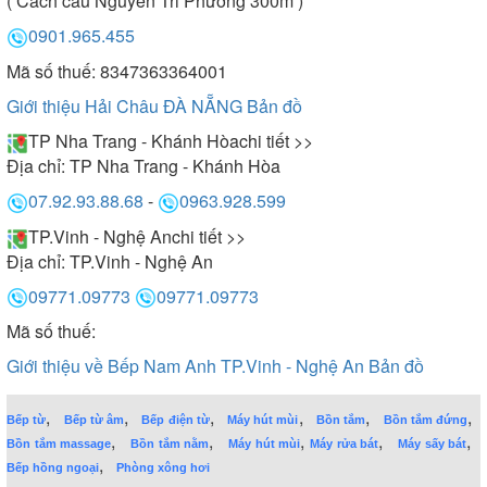
( Cách cầu Nguyễn Tri Phương 300m )
0901.965.455
Mã số thuế: 8347363364001
Giới thiệu Hải Châu ĐÀ NẴNG
Bản đồ
TP Nha Trang - Khánh Hòa
chi tiết >>
Địa chỉ:
TP Nha Trang - Khánh Hòa
07.92.93.88.68
-
0963.928.599
TP.Vinh - Nghệ An
chi tiết >>
Địa chỉ:
TP.Vinh - Nghệ An
09771.09773
09771.09773
Mã số thuế:
Giới thiệu về Bếp Nam Anh TP.Vinh - Nghệ An
Bản đồ
,
,
,
,
,
,
Bếp từ
Bếp từ âm
Bếp điện từ
Máy hút mùi
Bồn tắm
Bồn tắm đứng
,
,
,
,
,
Bồn tắm massage
Bồn tắm nằm
Máy hút mùi
Máy rửa bát
Máy sấy bát
,
Bếp hồng ngoại
Phòng xông hơi