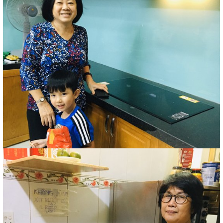
những model thích hợp hệ thống bảng điều khiển riêng biệt
dễ sử dụng thích hợp cả cho người già và trẻ em.
Bếp từ Essen ES 30 ID
Bếp từ Essen ES 20 ID
Giá hãng: Liên hệ
Giá hãng: Liên hệ