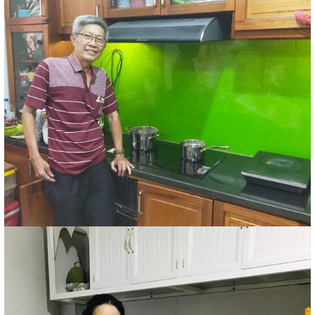
+ Tính năng dừng bếp tạm thời Pause:
giúp người dùng
có thể tạm dừng chế độ nấu nướng mà không cần phải tắt
bếp hay khởi động lại chương trình nấu.
Bếp còn tích hợp thêm chức năng:
GIÃ ĐÔNG - Ủ ẤM -
RÁN
mặc định riêng công suất riêng cho các món nấu, giúp
tiết kiệm điện mà món ăn lại ngon hơn.
3. BẾP TỪ MUNCHEN ĐA DẠNG
VỀ MẪU MÃ KHÔNG?
Điểm đáng chú ý của thương hiệu Munchen này là: Hãng
không ngừng sản xuất đổi mới để cho ra thị trường rất nhiều
mẫu mã, xuất xứ, giá thành đa dạng phong phú để người
dùng dễ lựa chọn nhất với nhu cầu của gia đình mình. Từ
các dòng bếp nhập khẩu Đức, Ý, Tây Ban Nha, Malaysia
đến các dòng bếp từ đôi, bếp từ 3 vùng nấu thích hợp cho
mọi bàn đá phòng bếp các hộ gia đình tại Việt Nam.