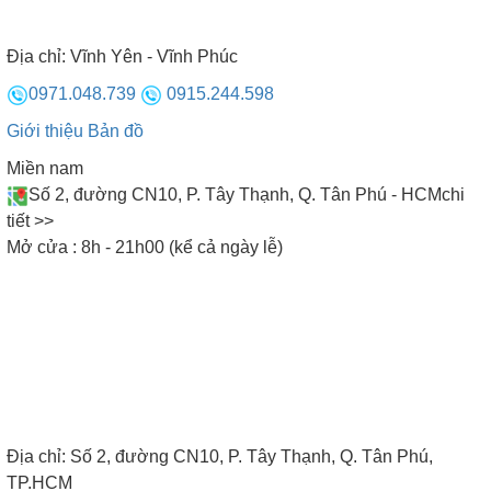
Địa chỉ:
Vĩnh Yên - Vĩnh Phúc
0971.048.739
0915.244.598
Giới thiệu
Bản đồ
Miền nam
Số 2, đường CN10, P. Tây Thạnh, Q. Tân Phú - HCM
chi
tiết >>
Mở cửa : 8h - 21h00 (kể cả ngày lễ)
SHOWROOM BẾP NAM ANH
Vui lòng khách đến - Vừa lòng khách đi
Địa chỉ:
Số 2, đường CN10, P. Tây Thạnh, Q. Tân Phú,
TP.HCM