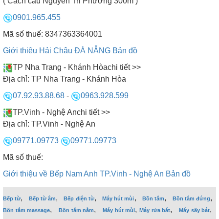
( Cách cầu Nguyễn Tri Phương 300m )
0901.965.455
Mã số thuế: 8347363364001
Giới thiệu Hải Châu ĐÀ NẴNG
Bản đồ
TP Nha Trang - Khánh Hòa
chi tiết >>
Địa chỉ:
TP Nha Trang - Khánh Hòa
07.92.93.88.68
-
0963.928.599
TP.Vinh - Nghệ An
chi tiết >>
Địa chỉ:
TP.Vinh - Nghệ An
09771.09773
09771.09773
Mã số thuế:
Giới thiệu về Bếp Nam Anh TP.Vinh - Nghệ An
Bản đồ
,
,
,
,
,
,
Bếp từ
Bếp từ âm
Bếp điện từ
Máy hút mùi
Bồn tắm
Bồn tắm đứng
,
,
,
,
,
Bồn tắm massage
Bồn tắm nằm
Máy hút mùi
Máy rửa bát
Máy sấy bát