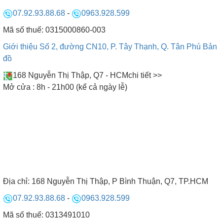
07.92.93.88.68
-
0963.928.599
Mã số thuế: 0315000860-003
Giới thiệu Số 2, đường CN10, P. Tây Thạnh, Q. Tân Phú
Bản
đồ
168 Nguyễn Thị Thập, Q7 - HCM
chi tiết >>
Mở cửa : 8h - 21h00 (kể cả ngày lễ)
1
2
3
4
5
6
7
8
9
Địa chỉ:
168 Nguyễn Thị Thập, P Bình Thuận, Q7, TP.HCM
07.92.93.88.68
-
0963.928.599
10
Mã số thuế: 0313491010