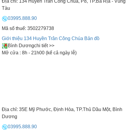
Địa chỉ:
134 Huyền Trân Công Chúa, P8, TP.Bà Rịa - Vũng
Tàu
03995.888.90
Mã số thuế: 3502279738
Giới thiệu 134 Huyền Trân Công Chúa
Bản đồ
Bình Dương
chi tiết >>
Mở cửa : 8h - 21h00 (kể cả ngày lễ)
Địa chỉ:
35E Mỹ Phước, Định Hòa, TP.Thủ Dầu Một, Bình
Dương
03995.888.90