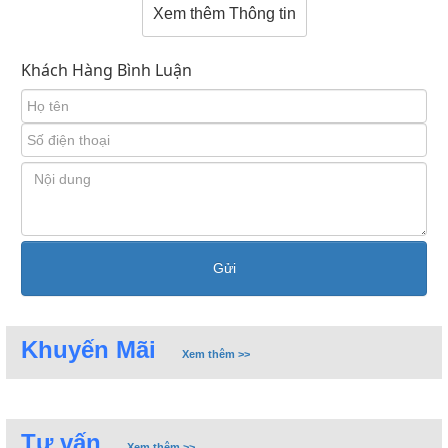
Xem thêm Thông tin
Khách Hàng Bình Luận
Khuyến Mãi
Xem thêm >>
Vòi rửa bát 3 đường nước nhập khẩu từ Trung Quốc hoặc
Tư vấn
Xem thêm >>