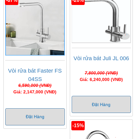
-67%
-20%
Nam. Với những thương hiệu bán chạy quý khách
hàng có thể tham khảo đặt mua như:
Vòi rửa bát
Faster
,
vòi rửa bát Juli
,
vòi rửa bát Konox
.
Vòi rửa bát Juli JL 006
Vòi rửa bát Faster FS
7,800,000 (VNĐ)
04SS
Giá: 6,240,000 (VNĐ)
6,590,000 (VNĐ)
Giá: 2,147,000 (VNĐ)
Đặt Hàng
Đặt Hàng
-15%