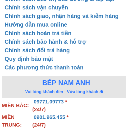
bám bẩn, dễ dàng vệ sinh. Nhằm đảm bảo an toàn
Chính sách vận chuyển
cho người sử dụng, máy xông hơi khô thường
Chính sách giao, nhận hàng và kiểm hàng
được bao bọc bởi khung gỗ bên ngoài máy.
Hướng dẫn mua online
Chính sách hoàn trả tiền
Chính sách bảo hành & hỗ trợ
Chính sách đổi trả hàng
Quy định bảo mật
Các phương thức thanh toán
BẾP NAM ANH
Vui lòng khách đến - Vừa lòng khách đi
09771.09773
*
MIỀN BẮC:
(24/7)
MIỀN
0901.965.455
*
Máy xông hơi khô được làm bằng chất liệu Inox
TRUNG:
(24/7)