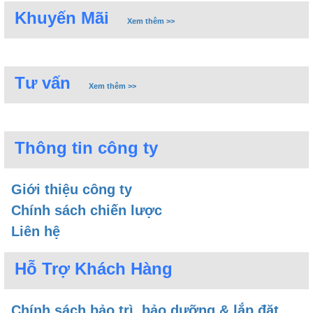
Khuyến Mãi
Xem thêm >>
Tư vấn
Xem thêm >>
Thông tin công ty
Máy xông hơi khô thiết kế gọn gàng, không chiếm
nhiều diện tích
Giới thiệu công ty
Chính sách chiến lược
3. Chất liệu
Liên hệ
Máy xông hơi khô được làm bằng chất liệu Inox với
Hỗ Trợ Khách Hàng
ưu điểm có khả năng chống han gỉ, độ bền cao
hoặc thép phủ sơn tĩnh điện với khả năng chống
Chính sách bảo trì, bảo dưỡng & lắp đặt