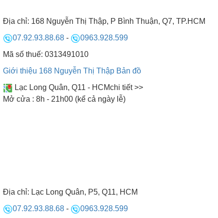
• Những người có bệnh lý về huyết áp, tim mạch,
mắc bệnh về da liễu, phụ nữ có thai tuyệt đối không
Địa chỉ:
168 Nguyễn Thị Thập, P Bình Thuận, Q7, TP.HCM
được xông hơi khô.
07.92.93.88.68
-
0963.928.599
Mã số thuế: 0313491010
Giới thiệu 168 Nguyễn Thị Thập
Bản đồ
ĐỘI NGŨ NHÂN VIÊN BẾP NAM ANH
Lạc Long Quân, Q11 - HCM
chi tiết >>
Mở cửa : 8h - 21h00 (kể cả ngày lễ)
Địa chỉ:
Lạc Long Quân, P5, Q11, HCM
07.92.93.88.68
-
0963.928.599