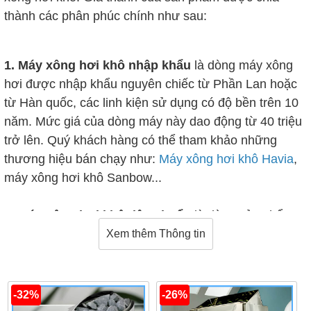
thành các phân phúc chính như sau:
1. Máy xông hơi khô nhập khẩu
là dòng máy xông
hơi được nhập khẩu nguyên chiếc từ Phần Lan hoặc
từ Hàn quốc, các linh kiện sử dụng có độ bền trên 10
năm. Mức giá của dòng máy này dao động từ 40 triệu
trở lên. Quý khách hàng có thể tham khảo những
thương hiệu bán chạy như:
Máy xông hơi khô Havia
,
máy xông hơi khô Sanbow...
2. Máy xông hơi khô tiêu chuẩn
là dòng sản phẩm
được nhập khẩu linh kiện từ các nước như: Hàn
Xem thêm Thông tin
Quốc, Nhật Bản lắp ráp tại Việt Nam có độ bền từ 7-
10 năm, với giá thành dao động từ 10 - 18 triệu tùy
mẫu mã, công suất. Những hãng bán chạy khách
-32%
-26%
hàng có thể tham khảo như:
Máy xông hơi khô