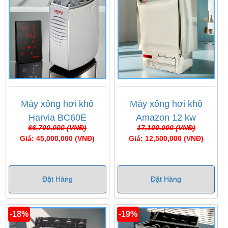
Monaco
...
3. Máy xông hơi khô bình dân
là dòng máy xông
được sản xuất hoàn toàn trong nước hoặc nhập khẩu
từ Trung Quốc. Mức giá của dòng máy này dao động
từ 7 triệu - 15 triệu tùy theo mức công suất của máy.
Một số hãng được nhiều người lựa chọn như:
Máy
Máy xông hơi khô
Máy xông hơi khô
xông hơi khô Amazon
,
máy xông hơi khô Sika
,
máy
Harvia BC60E
Amazon 12 kw
xông hơi khô Coast
...
66,700,000 (VNĐ)
17,100,000 (VNĐ)
Giá: 45,000,000 (VNĐ)
Giá: 12,500,000 (VNĐ)
Đặt Hàng
Đặt Hàng
-18%
-19%