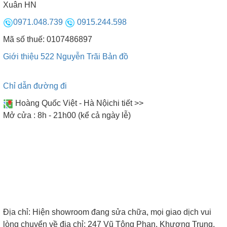
Xuân HN
pha 380W, đường dây lớn, lắp đặt cho các không
0971.048.739
0915.244.598
gian phòng vừa hoặc lớn với số lượng từ 4 đến 8
người.
Mã số thuế: 0107486897
Giới thiệu 522 Nguyễn Trãi
Bản đồ
Để quá trình xông hơi đạt hiệu quả cao nhất, bạn
Chỉ dẫn đường đi
nên lắp đặt máy có công suất phù hợp với thể tích
phòng, tránh tình trạng không đủ nhiệt nóng hay
Hoàng Quốc Việt - Hà Nội
chi tiết >>
nóng quá mức gây ảnh hưởng không tốt cho sức
Mở cửa : 8h - 21h00 (kể cả ngày lễ)
khỏe. Để tính công suất máy phù hợp với thể tích
phòng, bạn lấy thể tích phòng x 1,5. Trong đó thể
tích phòng xông hơi = Chiều rộng x Chiều sâu x
Chiều cao. Đơn vị (m).
5. Bảng điều khiển
Địa chỉ:
Hiện showroom đang sửa chữa, mọi giao dịch vui
lòng chuyển về địa chỉ: 247 Vũ Tông Phan, Khương Trung,