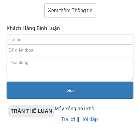
Xem thêm Thông tin
2. Thiết kế
Khách Hàng Bình Luận
Máy xông khô được thiết kế dạng hộp có khung bao
hay nắp đậy ở bên trên với các thanh điện trở phía
trong để dễ dàng đặt đá. Máy có kích thước với
chiều cao trung bình từ 60cm trở lên, rộng 40cm trở
lên và sâu 20cm trở lên và thường được lắp đặt
trong phòng gỗ, chủ yếu là gỗ thông có khả năng
chịu nhiệt.
Máy xông hơi khô
TRẦN THẾ LUÂN
Trả lời
||
Hỏi đáp