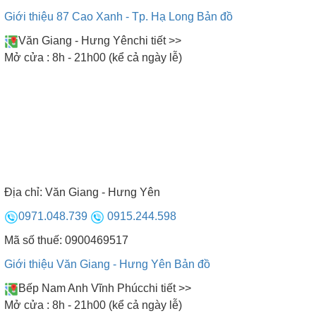
Giới thiệu 87 Cao Xanh - Tp. Hạ Long
Bản đồ
Văn Giang - Hưng Yên
chi tiết >>
Mở cửa : 8h - 21h00 (kể cả ngày lễ)
Bảng điều khiển điện tử của máy xông hơi khô
Địa chỉ:
Văn Giang - Hưng Yên
0971.048.739
0915.244.598
6.Tính năng
Mã số thuế: 0900469517
Giới thiệu Văn Giang - Hưng Yên
Bản đồ
Bếp Nam Anh Vĩnh Phúc
chi tiết >>
• Điều chỉnh nhiệt độ:
Máy sẽ tự động tắt khi nhiệt
Mở cửa : 8h - 21h00 (kể cả ngày lễ)
độ trong phòng xông bằng nhiệt độ cài đặt và tự