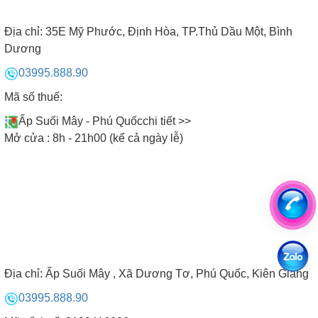
Địa chỉ:
35E Mỹ Phước, Định Hòa, TP.Thủ Dầu Một, Bình
Dương
03995.888.90
Mã số thuế:
Ấp Suối Mây - Phú Quốc
chi tiết >>
Mở cửa : 8h - 21h00 (kể cả ngày lễ)
Địa chỉ:
Ấp Suối Mây , Xã Dương Tơ, Phú Quốc, Kiên Giang
03995.888.90