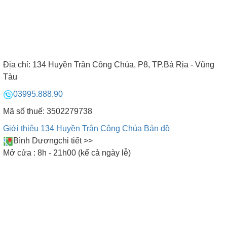
1
2
3
4
5
6
7
8
9
Địa chỉ:
134 Huyền Trân Công Chúa, P8, TP.Bà Rịa - Vũng
10
Tàu
03995.888.90
Mã số thuế: 3502279738
CAM KẾT CỦA BẾP NAM ANH
Giới thiệu 134 Huyền Trân Công Chúa
Bản đồ
Bình Dương
chi tiết >>
Mở cửa : 8h - 21h00 (kể cả ngày lễ)