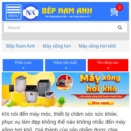
0
TOGGLE
NAVIGATION
MENU
Bếp Nam Anh
Máy xông hơi
Máy xông hơi khô
Phân Loại
Hãng sản xuất
Tìm nâng cao
Khi nói đến máy móc, thiết bị chăm sóc sức khỏe,
phục vụ làm đẹp không thể nào không nhắc đến máy
xông hơi khô. Giá thành của sản phẩm được chia