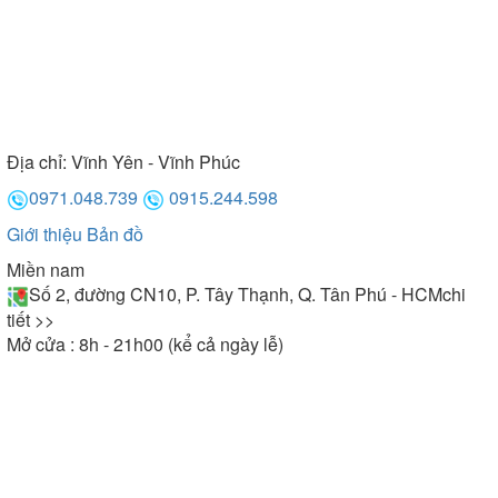
- Đảm bảo sự thoải mái cho người dùng: Máy xông
hơi Harvia có thiết kế cao cấp, hiệu quả xông hơi
đạt tiêu chuẩn cao vì vậy mang lại hiệu quả xông
hơi tốt nhất cho người sử dụng.
Địa chỉ:
Vĩnh Yên - Vĩnh Phúc
0971.048.739
0915.244.598
Giới thiệu
Bản đồ
Miền nam
Số 2, đường CN10, P. Tây Thạnh, Q. Tân Phú - HCM
chi
tiết >>
Mở cửa : 8h - 21h00 (kể cả ngày lễ)
Máy xông hơi Harvia sở hữu nhiều ưu điểm vượt trội