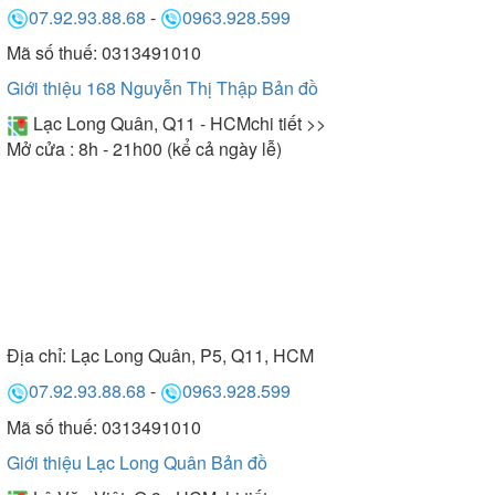
xông hơi thường xuyên.
07.92.93.88.68
-
0963.928.599
- Khi lắp đặt cần có đường dây truyền tải điện phù
Mã số thuế: 0313491010
hợp với máy xông hơi để không bị chập cháy trong
quá trình xông.
Giới thiệu 168 Nguyễn Thị Thập
Bản đồ
Lạc Long Quân, Q11 - HCM
chi tiết >>
Mở cửa : 8h - 21h00 (kể cả ngày lễ)
Địa chỉ:
Lạc Long Quân, P5, Q11, HCM
07.92.93.88.68
-
0963.928.599
Mã số thuế: 0313491010
Giới thiệu Lạc Long Quân
Bản đồ