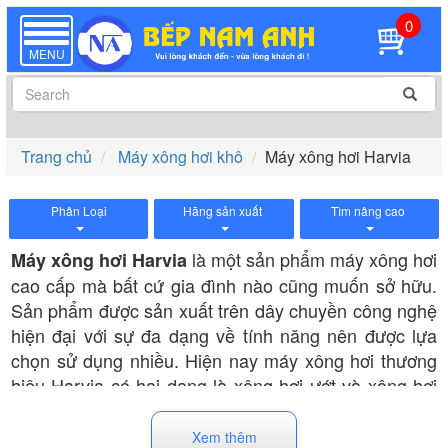
0
TOGGLE
NAVIGATION
MENU
Trang chủ
Máy xông hơi khô
Máy xông hơi Harvia
Phân Loại
Hãng sản xuất
Tìm nâng cao
là một sản phẩm máy xông hơi
Máy xông hơi Harvia
cao cấp mà bất cứ gia đình nào cũng muốn sở hữu.
Sản phẩm được sản xuất trên dây chuyền công nghệ
hiện đại với sự đa dạng về tính năng nên được lựa
chọn sử dụng nhiều. Hiện nay máy xông hơi thương
hiệu Harvia có hai dạng là xông hơi ướt và xông hơi
khô. Vì vậy tùy theo nhu cầu sử dụng khách hàng có
thể lựa chọn sản phẩm phù hợp nhất với mình.
Xem thêm