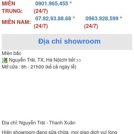
Máy xông hơi ướt Harvia sở hữu kiểu dáng tinh tế
MIỀN
0901.965.455
*
TRUNG:
(24/7)
- Máy xông hơi khô Harvia: Là dòng máy cung cấp
07.92.93.88.68
*
0963.928.599
*
MIỀN NAM:
nhiệt khô cho phòng xông hơi bằng biện pháp
(24/7)
(24/7)
truyền nhiệt trực tiếp. Cấu tạo của máy bao gồm
phần vỏ máy bảo vệ, bộ biến áp giúp biến đổi công
Địa chỉ showroom
suất điện năng. Sau đó cung cấp điện tác động đến
Miền bắc
dây mayso và làm dây mayso nóng lên sau đó sử
Nguyễn Trãi, TX, Hà Nội
chi tiết >>
dụng nước đổ trực tiếp vào các dây này để sinh ra
Mở cửa : 8h - 21h00 (kể cả ngày lễ)
nhiệt xông hơi.
Địa chỉ:
Nguyễn Trãi - Thanh Xuân
Hiện showroom đang sửa chữa, mọi giao dịch vui lòng