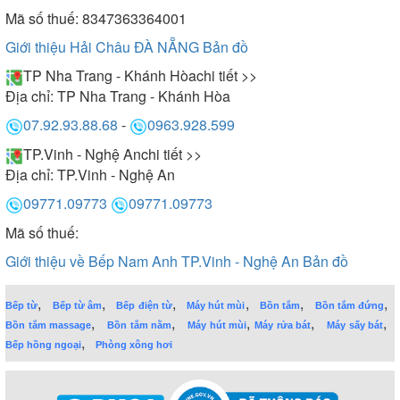
Mã số thuế: 8347363364001
Giới thiệu Hải Châu ĐÀ NẴNG
Bản đồ
TP Nha Trang - Khánh Hòa
chi tiết >>
Địa chỉ:
TP Nha Trang - Khánh Hòa
07.92.93.88.68
-
0963.928.599
TP.Vinh - Nghệ An
chi tiết >>
Địa chỉ:
TP.Vinh - Nghệ An
09771.09773
09771.09773
Mã số thuế:
Giới thiệu về Bếp Nam Anh TP.Vinh - Nghệ An
Bản đồ
,
,
,
,
,
,
Bếp từ
Bếp từ âm
Bếp điện từ
Máy hút mùi
Bồn tắm
Bồn tắm đứng
,
,
,
,
,
Bồn tắm massage
Bồn tắm nằm
Máy hút mùi
Máy rửa bát
Máy sấy bát
,
Bếp hồng ngoại
Phòng xông hơi