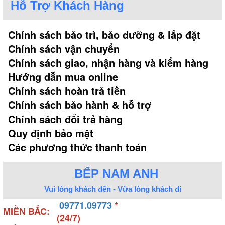
Hỗ Trợ Khách Hàng
ẩm, nhiệt độ cho người xông hơi. Máy bao gồm
phần vỏ, bộ biến đổi điện áp với các mức công suất
khác nhau. Kết hợp với đó là thanh điện trở biến
Chính sách bảo trì, bảo dưỡng & lắp đặt
điện thành nhiệt làm nóng nước trong bể chứa, sau
Chính sách vận chuyển
đó nước sẽ được đun sôi thành dạng hơi theo
Chính sách giao, nhận hàng và kiểm hàng
đường ống đi vào phòng xông.
Hướng dẫn mua online
Chính sách hoàn trả tiền
Chính sách bảo hành & hỗ trợ
Chính sách đổi trả hàng
Quy định bảo mật
Các phương thức thanh toán
BẾP NAM ANH
Vui lòng khách đến - Vừa lòng khách đi
09771.09773
*
MIỀN BẮC:
(24/7)