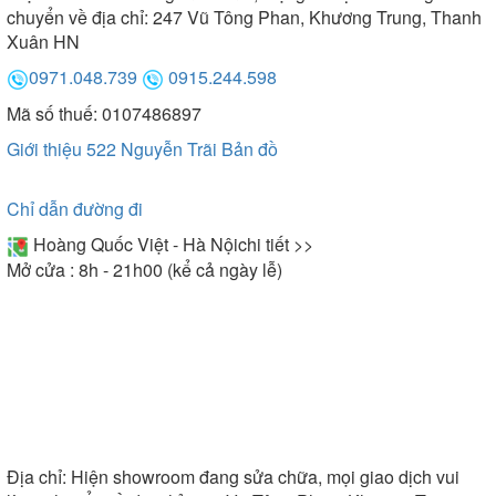
chuyển về địa chỉ: 247 Vũ Tông Phan, Khương Trung, Thanh
Xuân HN
0971.048.739
0915.244.598
Mã số thuế: 0107486897
Giới thiệu 522 Nguyễn Trãi
Bản đồ
Máy xông hơi khô Harvia sở hữu thiết kế đẹp mắt
Chỉ dẫn đường đi
3. Cấu tạo
Hoàng Quốc Việt - Hà Nội
chi tiết >>
Mở cửa : 8h - 21h00 (kể cả ngày lễ)
Cấu tạo chung của máy xông hơi Harvia bao gồm
các bộ phận như sau:
- Phần vỏ máy được làm từ chất liệu inox hoặc có
thể là chất liệu thép chống rỉ sét. Mang lại tác dụng
bảo vệ bộ phận bên trong của máy xông hơi hiệu
quả.
- Đường ống ra hơi nước để cung cấp hơi nước cho
phòng xông hơi.
Địa chỉ:
Hiện showroom đang sửa chữa, mọi giao dịch vui