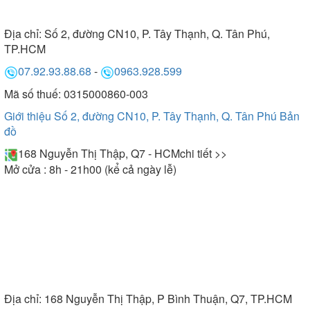
II. Những lưu ý khi sử dụng máy
Địa chỉ:
Số 2, đường CN10, P. Tây Thạnh, Q. Tân Phú,
xông hơi Harvia
TP.HCM
07.92.93.88.68
-
0963.928.599
Muốn sử dụng máy xông hơi luôn đảm bảo độ an
Mã số thuế: 0315000860-003
toàn và hiệu quả cao trong quá trình sử dụng. Thì
Giới thiệu Số 2, đường CN10, P. Tây Thạnh, Q. Tân Phú
Bản
quý khách hàng có thể theo dõi những lưu ý trong
đồ
quá trình sử dụng như sau:
168 Nguyễn Thị Thập, Q7 - HCM
chi tiết >>
- Trong quá trình sử dụng cần thường xuyên bảo
Mở cửa : 8h - 21h00 (kể cả ngày lễ)
dưỡng vệ sinh máy xông hơi để luôn đảm bảo độ an
toàn khi sử dụng.
- Cần đọc kỹ hướng dẫn trước khi lắp đặt máy xông
hơi.
- Cần có đội ngũ nhân viên tư vấn lắp đặt để quá
trình lắp được hoàn thiện và an toàn.
- Sử dụng máy xông hơi đúng cách, điều độ để cải
thiện sức khỏe, không nên lạm dụng sử dụng máy
Địa chỉ:
168 Nguyễn Thị Thập, P Bình Thuận, Q7, TP.HCM